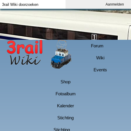
Aanmelden
Index
Aanmelden