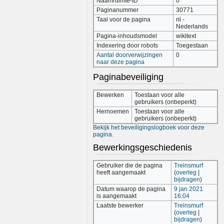
Naamruimte-ID
0
Paginanummer
30771
Taal voor de pagina
nl -
Nederlands
Pagina-inhoudsmodel
wikitext
Indexering door robots
Toegestaan
Aantal doorverwijzingen
0
naar deze pagina
Paginabeveiliging
Bewerken
Toestaan voor alle
gebruikers (onbeperkt)
Hernoemen
Toestaan voor alle
gebruikers (onbeperkt)
Bekijk het beveiligingslogboek voor deze
pagina.
Bewerkingsgeschiedenis
Gebruiker die de pagina
Treinsmurf
heeft aangemaakt
(
overleg
|
bijdragen
)
Datum waarop de pagina
9 jan 2021
is aangemaakt
16:04
Laatste bewerker
Treinsmurf
(
overleg
|
bijdragen
)