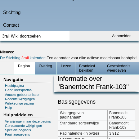
Aanmelden
Nieuws:
De Stichting
3rail
kalender
: Een aanrader voor elke actieve modelspoor hobbyist!
Pagina
Overleg
Lezen
Brontekst
Geschiedenis
bekijken
weergeven
Informatie over
Navigatie
"Banentocht Frank-103"
Hoofdpagina
Gebruikersportaal
Actuele gebeurtenissen
Recente wijzigingen
Basisgegevens
Willekeurige pagina
Hulp
Weergegeven
Banentocht
Hulpmiddelen
paginanaam
Frank-103
Verwijzingen naar deze pagina
Standaard sorteerwijze
Banentocht
Gerelateerde wijzigingen
Frank-103
Speciale pagina's
Paginalengte (in bytes)
3.912
Paginagegevens