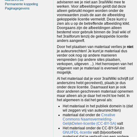
adviseren we je niet aan 3railWiki mee te
Permanente koppeling
werken. Voor afbeeldingen geldt dat deze
Paginagegevens
alleen gebruikt mogen worden onder de
voorwaarden zoals de aan de afbeelding
gekoppelde licentie vermeldt. Deze kunt u
zien als u op de betreffende afbeelding klikt.
Doorgaans zijn de afbeeldingen alleen
bestemd voor gebruik binnen de 3rail wiki of
het 3railforum tenzij de gekoppelde licentie
anders aangeeft.
Door het plaatsen van materiaal verlies je
niet
je auteursrechten! Je kunt je materiaal dus
verder ook nog op andere manieren
verspreiden (op andere sites plaatsen,
verkopen, uitgeven ...). Het herroepen van het
vrijgeven van je materiaal is evenwel niet
mogelijk.
Al het materiaal dat je voor 3railWiki schrijft (of
anderszins hebt gecreëerd), plaats je dus
onder deze licentie. Daarnaast kan je ook
door anderen geschreven materiaal opnemen
maar alleen als je daar het recht toe hebt. In
het algemeen is dat het geval als:
Het materiaal in het publiek domein is (dat
wil zeggen vrij van auteursrechten)
materiaal dat onder de
Creative
Commons Naamsvermelding-
GelijkDelen-licentie (CC-BY-SA)
valt
Het materiaal onder de CC-BY-SA én
GNU/FDL-licentie
valt (bijvoorbeeld
materiaal dat je vertaalt van een andere