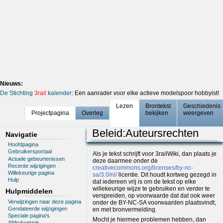
Nieuws:
De Stichting
3rail
kalender
: Een aanrader voor elke actieve modelspoor hobbyist!
Lezen
Brontekst
Geschiedenis
Projectpagina
Overleg
bekijken
weergeven
Beleid
:
Auteursrechten
Navigatie
Hoofdpagina
Gebruikersportaal
Als je tekst schrijft voor 3railWiki, dan plaats je
Actuele gebeurtenissen
deze daarmee onder de
Recente wijzigingen
creativecommons.org/licenses/by-nc-
Willekeurige pagina
sa/3.0/nl/
licentie. Dit houdt kortweg gezegd in
Hulp
dat iedereen vrij is om de tekst op elke
willekeurige wijze te gebruiken en verder te
Hulpmiddelen
verspreiden, op voorwaarde dat dat ook weer
Verwijzingen naar deze pagina
onder de BY-NC-SA voorwaarden plaatsvindt,
Gerelateerde wijzigingen
en met bronvermelding.
Speciale pagina's
Mocht je hiermee problemen hebben, dan
Afdrukversie