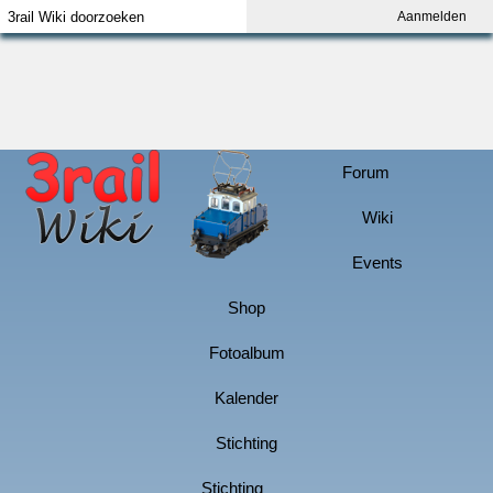
Aanmelden
Index
Aanmelden