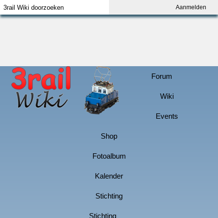
Aanmelden
Index
Aanmelden