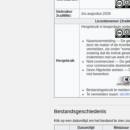
Gebruiker
Jos.augustus.2026
3railWiki:
Licentienemer (3railw
Hergebruik is toegestaan ond
Naamsvermelding — De gebr
door de maker of de licen
vermelden, zie onder "somer
zodanig dat de indruk gewe
instemmen met uw werk of u
Hergebruik
Niet-commercieel — De geb
voor commerciële doeleind
Geen Afgeleide werken — D
niet bewerken.
Bestandsgebruik te melden a
Te vermelden naam:
stichti
Bestandsgeschiedenis
Klik op een datum/tijd om het bestand te zien zoa
Datum/tijd
Miniatuur