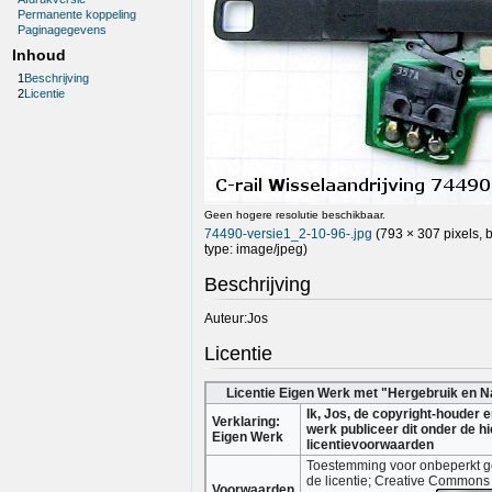
Permanente koppeling
Paginagegevens
Inhoud
1
Beschrijving
2
Licentie
Geen hogere resolutie beschikbaar.
74490-versie1_2-10-96-.jpg
(793 × 307 pixels, 
type:
image/jpeg
)
Beschrijving
Auteur:Jos
Licentie
Licentie Eigen Werk met "Hergebruik en N
Ik, Jos, de copyright-houder
Verklaring:
werk publiceer dit onder de 
Eigen Werk
licentievoorwaarden
Toestemming voor onbeperkt ge
de licentie; Creative Commons
Voorwaarden