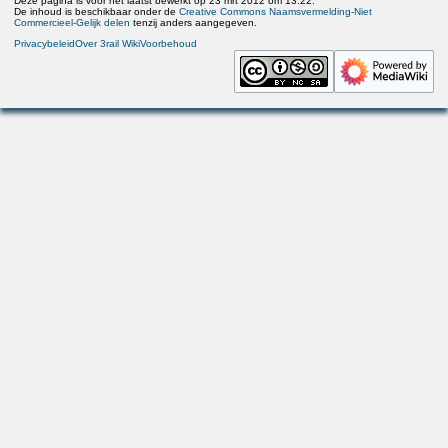
Deze pagina is voor het laatst bewerkt op 23 mrt 2012 om 13:22.
De inhoud is beschikbaar onder de
Creative Commons Naamsvermelding-Niet
Commercieel-Gelijk delen
tenzij anders aangegeven.
Privacybeleid
Over 3rail Wiki
Voorbehoud