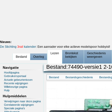
Nieuws:
De Stichting
3rail
kalender
: Een aanrader voor elke actieve modelspoor hobbyist!
Lezen
Brontekst
Geschiedenis
Bestand
Overleg
bekijken
weergeven
Bestand
:
74490-versie1 2-1
Navigatie
Hoofdpagina
Gebruikersportaal
Bestand
Bestandsgeschiedenis
Bestandsg
Actuele gebeurtenissen
Recente wijzigingen
Willekeurige pagina
Hulp
Hulpmiddelen
Verwijzingen naar deze pagina
Gerelateerde wijzigingen
Speciale pagina's
Afdrukversie