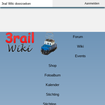
Aanmelden
Index
Aanmelden