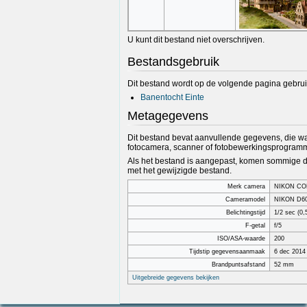
U kunt dit bestand niet overschrijven.
Bestandsgebruik
Dit bestand wordt op de volgende pagina gebrui
Banentocht Einte
Metagegevens
Dit bestand bevat aanvullende gegevens, die wa
fotocamera, scanner of fotobewerkingsprogramm
Als het bestand is aangepast, komen sommige de
met het gewijzigde bestand.
Merk camera
NIKON CO
Cameramodel
NIKON D6
Belichtingstijd
1/2 sec (0,
F-getal
f/5
ISO/ASA-waarde
200
Tijdstip gegevensaanmaak
6 dec 2014
Brandpuntsafstand
52 mm
Uitgebreide gegevens bekijken