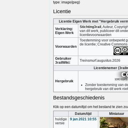
type:
image/jpeg
)
Licentie
Licentie Eigen Werk met "Hergebruik ver
Stichting3rail
, Auteur, Copyrig
Verklaring:
van dit werk, publiceer dit on
Eigen Werk
licentievoorwaarden
Toestemming voor onbeperkt ge
de licentie; Creative Commons
Voorwaarden
Gebruiker
Treinsmurf.augustus.2026
3railWiki:
Licentienemer (3railw
Hergebruik
Zonder toestemming van de 
hergebruik van dit werk nie
Bestandsgeschiedenis
Klik op een datum/tijd om het bestand te zien zoa
Datum/tijd
Miniatuur
huidige
9 jan 2021 10:55
versie