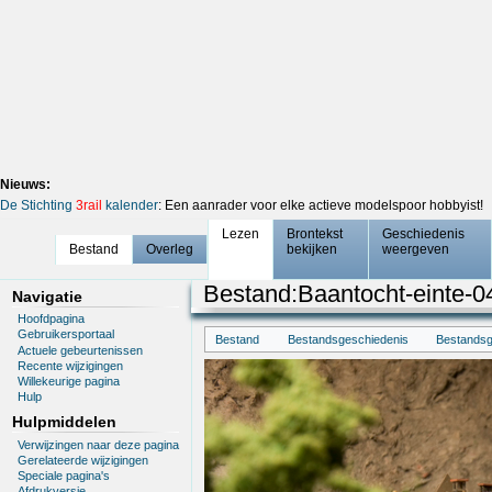
Nieuws:
De Stichting
3rail
kalender
: Een aanrader voor elke actieve modelspoor hobbyist!
Lezen
Brontekst
Geschiedenis
Bestand
Overleg
bekijken
weergeven
Bestand
:
Baantocht-einte-0
Navigatie
Hoofdpagina
Gebruikersportaal
Bestand
Bestandsgeschiedenis
Bestandsg
Actuele gebeurtenissen
Recente wijzigingen
Willekeurige pagina
Hulp
Hulpmiddelen
Verwijzingen naar deze pagina
Gerelateerde wijzigingen
Speciale pagina's
Afdrukversie