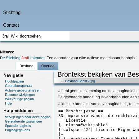
Nieuws:
De Stichting
3rail
kalender
: Een aanrader voor elke actieve modelspoor hobbyist!
Bestand
Overleg
Brontekst bekijken van Bes
Navigatie
←
Bestand:Beeld 7.jpg
Hoofdpagina
Gebruikersportaal
Actuele gebeurtenissen
U hebt geen toestemming om deze pagina te be
Recente wijzigingen
De gevraagde handeling is voorbehouden aan g
Willekeurige pagina
Hulp
U kunt de brontekst van deze pagina bekijken e
Hulpmiddelen
Verwijzingen naar deze pagina
Gerelateerde wijzigingen
Speciale pagina's
Paginagegevens