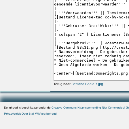
Terug naar
Bestand:Beeld 7.jpg
.
De inhoud is beschikbaar onder de
Creative Commons Naamsvermelding-Niet Commercieel-Gel
Privacybeleid
Over 3rail Wiki
Voorbehoud