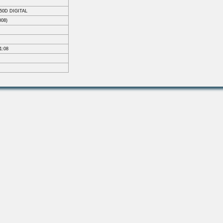
50D DIGITAL
008)
1:08