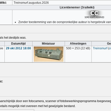
Wiki:
Treinsmurf.augustus.2026
Licentienemer (3railwiki)
Zonder toestemming van de oorspronkelijke auteur is hergebruik van 
ls het destijds was.
Datum/tijd
Miniatuur
Afmetingen
Ge
sie
29 okt 2012 18:00
500 × 253
(22 kB)
Treinsmurf
(
o
kt:
arschijnlijk door een fotocamera, scanner of fotobewerkingsprogramma toegevoegd
tails mogelijk niet overeen met het gewijzigde bestand.