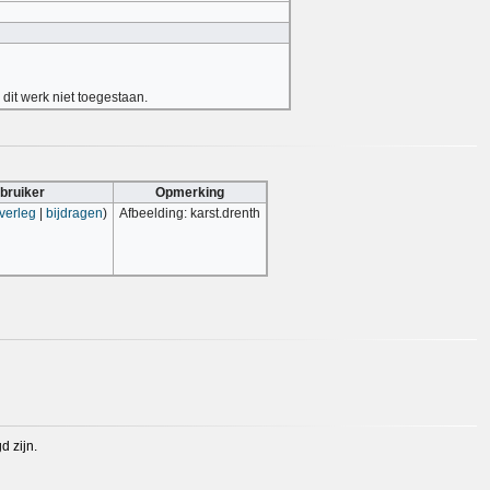
dit werk niet toegestaan.
bruiker
Opmerking
verleg
|
bijdragen
)
Afbeelding: karst.drenth
 zijn.