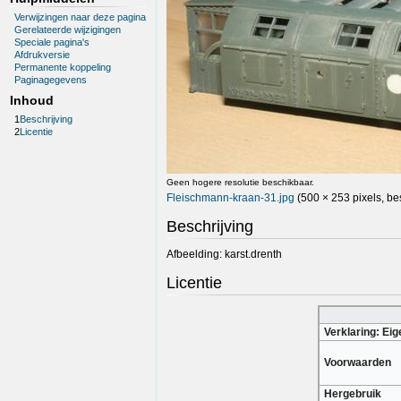
Verwijzingen naar deze pagina
Gerelateerde wijzigingen
Speciale pagina's
Afdrukversie
Permanente koppeling
Paginagegevens
Inhoud
1
Beschrijving
2
Licentie
Geen hogere resolutie beschikbaar.
Fleischmann-kraan-31.jpg
(500 × 253 pixels, b
Beschrijving
Afbeelding: karst.drenth
Licentie
Verklaring: Ei
Voorwaarden
Hergebruik