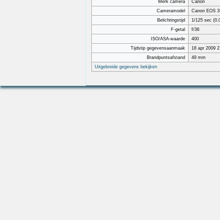
Merk camera
Canon
Cameramodel
Canon EOS 3
Belichtingstijd
1/125 sec (0,
F-getal
f/36
ISO/ASA-waarde
400
Tijdstip gegevensaanmaak
18 apr 2009 2
Brandpuntsafstand
49 mm
Uitgebreide gegevens bekijken