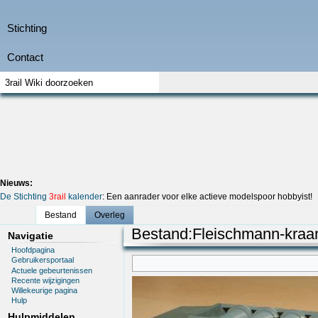
Nieuws:
De Stichting
3rail
kalender
: Een aanrader voor elke actieve modelspoor hobbyist!
Bestand
Overleg
Bestand
:
Fleischmann-kraan
Navigatie
Hoofdpagina
Gebruikersportaal
Actuele gebeurtenissen
Recente wijzigingen
Willekeurige pagina
Hulp
Hulpmiddelen