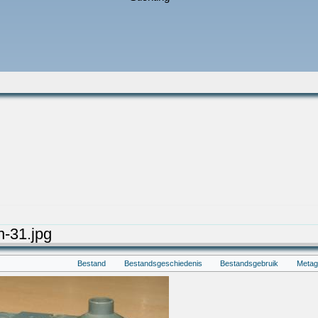
-31.jpg
Bestand
Bestandsgeschiedenis
Bestandsgebruik
Meta