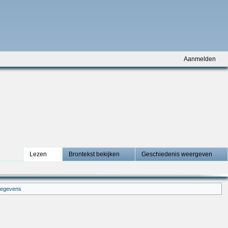
Aanmelden
Lezen
Brontekst bekijken
Geschiedenis weergeven
gegevens