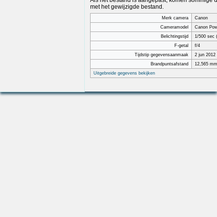
Als het bestand is aangepast, komen sommige de
met het gewijzigde bestand.
Merk camera
Canon
Cameramodel
Canon Pow
Belichtingstijd
1/500 sec 
F-getal
f/4
Tijdstip gegevensaanmaak
2 jun 2012
Brandpuntsafstand
12,565 m
Uitgebreide gegevens bekijken