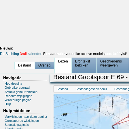
Nieuws:
De Stichting
3rail
kalender
: Een aanrader voor elke actieve modelspoor hobbyist!
Lezen
Brontekst
Geschiedenis
Bestand
Overleg
bekijken
weergeven
Bestand
:
Grootspoor E 69 - 
Navigatie
Hoofdpagina
Gebruikersportaal
Bestand
Bestandsgeschiedenis
Bestandsg
Actuele gebeurtenissen
Recente wijzigingen
Willekeurige pagina
Hulp
Hulpmiddelen
Verwijzingen naar deze pagina
Gerelateerde wijzigingen
Speciale pagina's
Afdrukversie