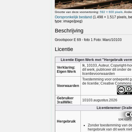
Grootte van deze voorvertoning:
592 × 600 pixels
.
Ander
Oorspronkelijk bestand
(1.498 × 1.517 pixels, b
type:
image/jpeg
)
Beschrijving
Grootspoor E 69 - foto 1 Foto: Marc/10103
Licentie
Licentie Eigen Werk met "Hergebruik ver
Ik, 10103, Auteur, Copyright-h
Verklaring:
dit werk, publiceer dit onder 
Eigen Werk
licentievoorwaarden
Toestemming voor onbeperkt ge
de licentie; Creative Commons
Voorwaarden
Gebruiker
10103.augustus.2026
3railWiki:
Licentienemer (3railw
Hergebruik
Zonder toestemming van de 
hergebruik van dit werk nie