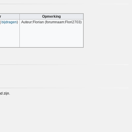
r
Opmerking
|
bijdragen
)
Auteur:Florian (forumnaam:Flori2703)
 zijn.