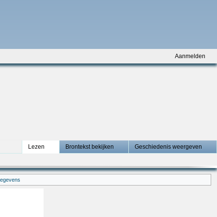
Aanmelden
Lezen
Brontekst bekijken
Geschiedenis weergeven
gegevens