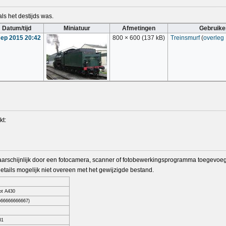
ls het destijds was.
Datum/tijd
Miniatuur
Afmetingen
Gebruike
sep 2015 20:42
800 × 600
(137 kB)
Treinsmurf
(
overleg
kt:
arschijnlijk door een fotocamera, scanner of fotobewerkingsprogramma toegevoegd
tails mogelijk niet overeen met het gewijzigde bestand.
ot A430
666666666667)
31