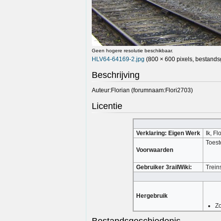
Geen hogere resolutie beschikbaar.
HLV64-64169-2.jpg
(800 × 600 pixels, bestands
Beschrijving
Auteur:Florian (forumnaam:Flori2703)
Licentie
Verklaring: Eigen Werk
Ik, F
Toest
Voorwaarden
Gebruiker 3railWiki:
Trein
Hergebruik
Zo