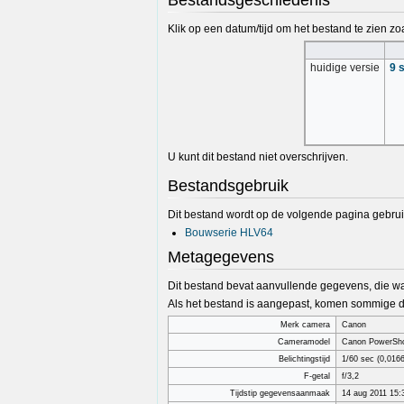
Bestandsgeschiedenis
Klik op een datum/tijd om het bestand te zien zoa
huidige versie
9 
U kunt dit bestand niet overschrijven.
Bestandsgebruik
Dit bestand wordt op de volgende pagina gebrui
Bouwserie HLV64
Metagegevens
Dit bestand bevat aanvullende gegevens, die wa
Als het bestand is aangepast, komen sommige de
Merk camera
Canon
Cameramodel
Canon PowerSh
Belichtingstijd
1/60 sec (0,016
F-getal
f/3,2
Tijdstip gegevensaanmaak
14 aug 2011 15: