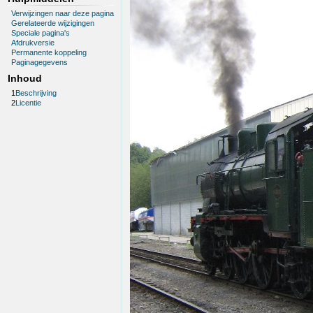
Verwijzingen naar deze pagina
Gerelateerde wijzigingen
Speciale pagina's
Afdrukversie
Permanente koppeling
Paginagegevens
Inhoud
1
Beschrijving
2
Licentie