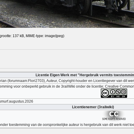
grootte: 137 kB, MIME-type:
image/jpeg
)
Licentie Eigen Werk met "Hergebruik vermits toestemmi
lorian (forumnaam:Flori2703), Auteur, Copyright-houder en Licentiegever van dit w
emming voor onbeperkt gebruik in de 3railWiki onder de licentie; Creative Commo
smurf.augustus.2026
Licentienemer (3railwiki)
nder toestemming van de oorspronkelijke auteur is hergebruik van dit werk niet to