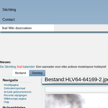
Nieuws:
De Stichting
3rail
kalender
: Een aanrader voor elke actieve modelspoor hobbyist!
Bestand
Overleg
Bestand
:
HLV64-64169-2.jp
Navigatie
Hoofdpagina
Gebruikersportaal
Actuele gebeurtenissen
Recente wijzigingen
Willekeurige pagina
Hulp
Hulpmiddelen