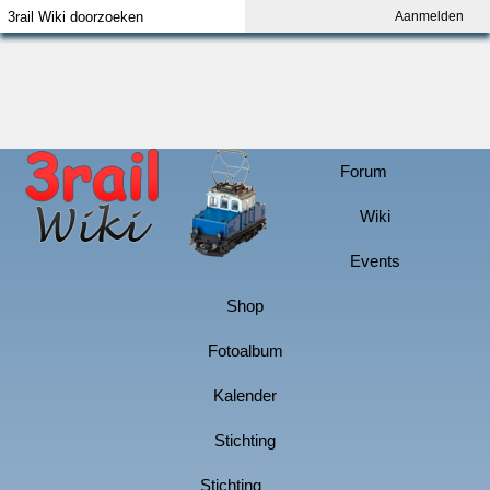
Aanmelden
Index
Aanmelden