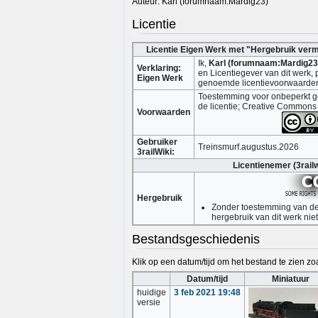
Auteur: Karl (forumnaam:Mardig23)
Licentie
Licentie Eigen Werk met "Hergebruik ver
Ik,
Karl (forumnaam:Mardig23
Verklaring:
en Licentiegever van dit werk, 
Eigen Werk
genoemde licentievoorwaarde
Toestemming voor onbeperkt ge
de licentie; Creative Commons
Voorwaarden
Gebruiker
Treinsmurf.augustus.2026
3railWiki:
Licentienemer (3railw
Hergebruik
Zonder toestemming van de 
hergebruik van dit werk nie
Bestandsgeschiedenis
Klik op een datum/tijd om het bestand te zien zoa
Datum/tijd
Miniatuur
huidige
3 feb 2021 19:48
versie