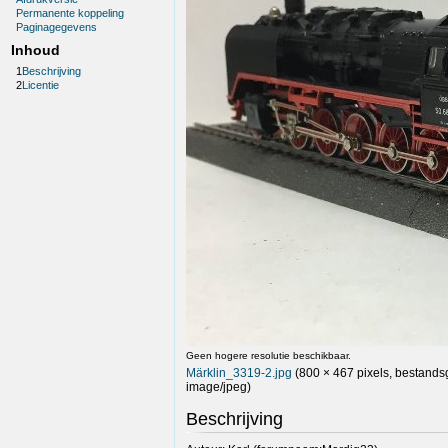
Permanente koppeling
Paginagegevens
Inhoud
1
Beschrijving
2
Licentie
Geen hogere resolutie beschikbaar.
Märklin_3319-2.jpg
(800 × 467 pixels, bestands
image/jpeg
)
Beschrijving