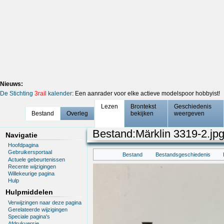
Nieuws:
De Stichting
3rail
kalender
: Een aanrader voor elke actieve modelspoor hobbyist!
Lezen
Brontekst
Geschiedenis
Bestand
Overleg
bekijken
weergeven
Bestand
:
Märklin 3319-2.jp
Navigatie
Hoofdpagina
Gebruikersportaal
Bestand
Bestandsgeschiedenis
Actuele gebeurtenissen
Recente wijzigingen
Willekeurige pagina
Hulp
Hulpmiddelen
Verwijzingen naar deze pagina
Gerelateerde wijzigingen
Speciale pagina's
Afdrukversie