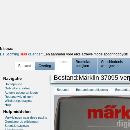
Nieuws:
De Stichting
3rail
kalender
: Een aanrader voor elke actieve modelspoor hobbyist!
Lezen
Brontekst
Geschiedenis
Bestand
Overleg
bekijken
weergeven
Bestand
:
Märklin 37095-ver
Navigatie
Hoofdpagina
Gebruikersportaal
Bestand
Bestandsgeschiedenis
Bestandsg
Actuele gebeurtenissen
Recente wijzigingen
Willekeurige pagina
Hulp
Hulpmiddelen
Verwijzingen naar deze pagina
Gerelateerde wijzigingen
Speciale pagina's
Afdrukversie