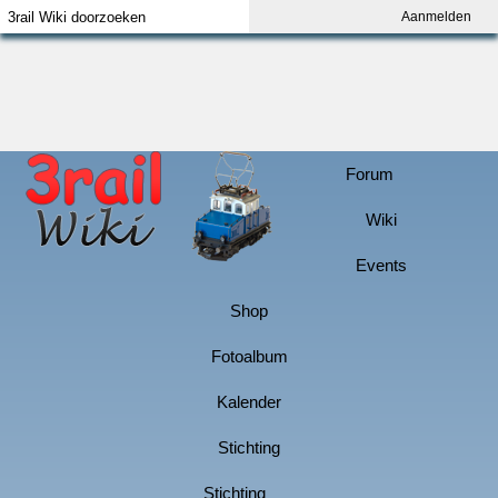
Aanmelden
Index
Aanmelden