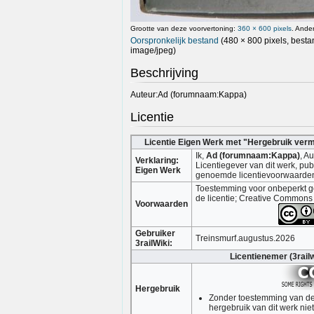
Grootte van deze voorvertoning:
360 × 600 pixels
.
Ander
Oorspronkelijk bestand
(480 × 800 pixels, besta
image/jpeg
)
Beschrijving
Auteur:Ad (forumnaam:Kappa)
Licentie
Licentie Eigen Werk met "Hergebruik ver
Ik,
Ad (forumnaam:Kappa)
, A
Verklaring:
Licentiegever van dit werk, pub
Eigen Werk
genoemde licentievoorwaarde
Toestemming voor onbeperkt ge
de licentie; Creative Commons
Voorwaarden
Gebruiker
Treinsmurf.augustus.2026
3railWiki:
Licentienemer (3railw
Hergebruik
Zonder toestemming van de 
hergebruik van dit werk nie