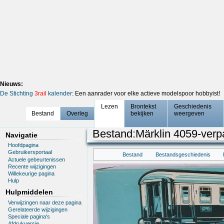
Nieuws:
De Stichting
3rail
kalender
: Een aanrader voor elke actieve modelspoor hobbyist!
Lezen
Brontekst
Geschiedenis
Bestand
Overleg
bekijken
weergeven
Bestand
:
Märklin 4059-verp
Navigatie
Hoofdpagina
Gebruikersportaal
Bestand
Bestandsgeschiedenis
Actuele gebeurtenissen
Recente wijzigingen
Willekeurige pagina
Hulp
Hulpmiddelen
Verwijzingen naar deze pagina
Gerelateerde wijzigingen
Speciale pagina's
Afdrukversie