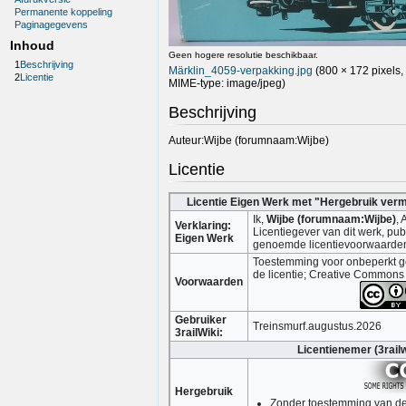
Permanente koppeling
Paginagegevens
Inhoud
Geen hogere resolutie beschikbaar.
1
Beschrijving
Märklin_4059-verpakking.jpg
(800 × 172 pixels,
2
Licentie
MIME-type:
image/jpeg
)
Beschrijving
Auteur:Wijbe (forumnaam:Wijbe)
Licentie
Licentie Eigen Werk met "Hergebruik ver
Ik,
Wijbe (forumnaam:Wijbe)
, 
Verklaring:
Licentiegever van dit werk, pub
Eigen Werk
genoemde licentievoorwaarde
Toestemming voor onbeperkt ge
de licentie; Creative Commons
Voorwaarden
Gebruiker
Treinsmurf.augustus.2026
3railWiki:
Licentienemer (3railw
Hergebruik
Zonder toestemming van de 