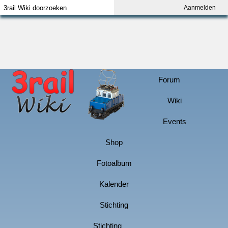
Aanmelden
Index
Aanmelden