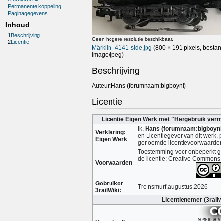
Permanente koppeling
Paginagegevens
Inhoud
1
Beschrijving
Geen hogere resolutie beschikbaar.
2
Licentie
Märklin_4141-side.jpg
(800 × 191 pixels, besta
image/jpeg
)
Beschrijving
Auteur:Hans (forumnaam:bigboynl)
Licentie
Licentie Eigen Werk met "Hergebruik ver
Ik,
Hans (forumnaam:bigboynl
Verklaring:
en Licentiegever van dit werk, 
Eigen Werk
genoemde licentievoorwaarde
Toestemming voor onbeperkt ge
de licentie; Creative Commons
Voorwaarden
Gebruiker
Treinsmurf.augustus.2026
3railWiki:
Licentienemer (3railw