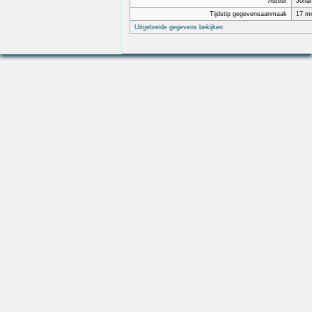
Auteur
Joha
Tijdstip gegevensaanmaak
17 mr
Uitgebreide gegevens bekijken