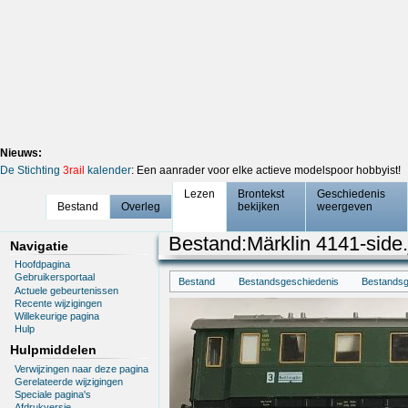
Nieuws:
De Stichting
3rail
kalender
: Een aanrader voor elke actieve modelspoor hobbyist!
Lezen
Brontekst
Geschiedenis
Bestand
Overleg
bekijken
weergeven
Bestand
:
Märklin 4141-side.
Navigatie
Hoofdpagina
Gebruikersportaal
Bestand
Bestandsgeschiedenis
Bestandsg
Actuele gebeurtenissen
Recente wijzigingen
Willekeurige pagina
Hulp
Hulpmiddelen
Verwijzingen naar deze pagina
Gerelateerde wijzigingen
Speciale pagina's
Afdrukversie