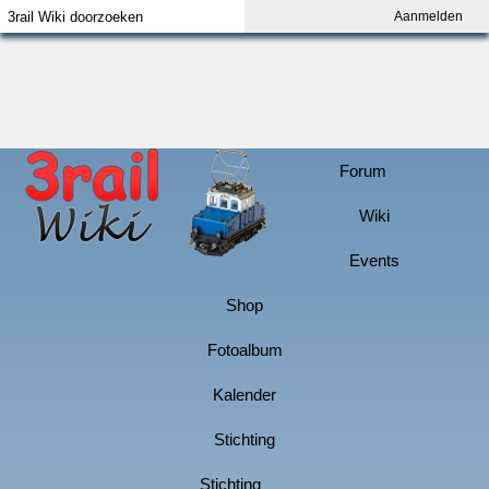
Aanmelden
Index
Aanmelden