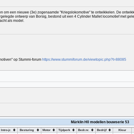
 om een nieuwe (3e) zogenaamde "Kriegslokomotive" te ontwikkelen. De ontwikke
gelegde ontwerp van Borsig, bestond uit een 4 Cylinder Mallet locomotief met gelee
acht als model.
omotiven" op Stummi-forum
https://www.stummiforum.de/viewtopic.php?t=88085
Märklin H0 modellen bouwserie 53
Intro-jr.
Besturing
Motor
Tijdperk
Bedr.nr.
Bedrijf
Kleur