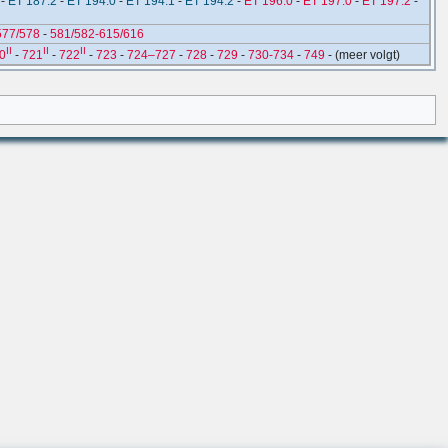
-
ET 187.2
-
ET 194.0
-
ET 194.1
-
ET 194.2
-
ET 196.0
-
ET 197.0
-
ET 197.2
-
577/578
-
581/582-615/616
II
II
II
0
-
721
-
722
-
723
-
724–727
-
728
-
729
-
730-734
-
749
- (meer volgt)