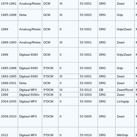
1979-1981
Analoog/Relais
DCM
III
53 0001
DRG
Zwart
1995-1998
Delta
DCM
III
53 0002
DRG
Grijs
1989
Analoog/Relais
DCM
II
53 0001
DRG
Grijs/Zwart
1989-1993
Analoog/Relais
DCM
III
53 0001
DRG
Zwart
1989
Digitaal 6080
DCM
II
53 0001
DRG
Grijs/Zwart
1995-1998
Digitaal 6090
5*DCM
II
53 0002
DRG
Grijs
1993-1995
Digitaal 6090
5*DCM
III
53 0001
DRG
Zwart
1999-2001
Delta
DCM
II
53 0003
DRG
Zwart
2013-
Digitaal MFX
5*DCM
III
53 0012
DB
Zwart/Rood
1999
Digitaal 6090x
5*DCM
II
53 0003
DRG
Zwart
2004-2005
Digitaal MFX
5*DCM
II
53 0004
DRG
Lichtgrijs
2009-2010
Digitaal MFX
5*DCM
II
53 0005
DRG
Zwart
2012
Digitaal MFX
5*DCM
II
53 0010
DRG
Wit/Grijs