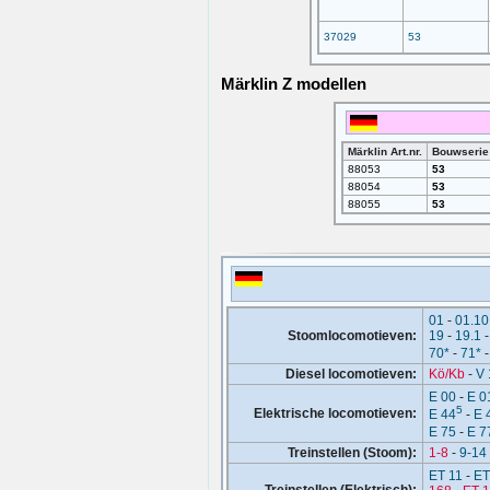
37029
53
Märklin Z modellen
Märklin Art.nr.
Bouwserie
88053
53
88054
53
88055
53
01
-
01.10
Stoomlocomotieven:
19
-
19.1
70*
-
71*
Diesel locomotieven:
Kö/Kb
-
V 
E 00
-
E 0
5
Elektrische locomotieven:
E 44
-
E 
E 75
-
E 7
Treinstellen (Stoom):
1-8
-
9-14
ET 11
-
ET