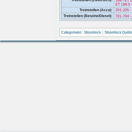
Treinstellen (Elektrisch):
168
-
ET 
ET 198.0
Treinstellen (Accu):
201-205
-
Treinstellen (Benzine/Diesel):
701-704
-
Categorieën
:
Stoomlocs
Stoomlocs Duits