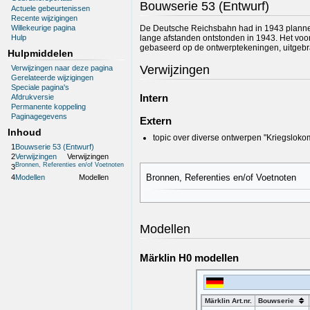
Bouwserie 53 (Entwurf)
Actuele gebeurtenissen
Recente wijzigingen
Willekeurige pagina
De Deutsche Reichsbahn had in 1943 plannen
lange afstanden ontstonden in 1943. Het voor
Hulp
gebaseerd op de ontwerptekeningen, uitgebr
Hulpmiddelen
Verwijzingen
Verwijzingen naar deze pagina
Gerelateerde wijzigingen
Speciale pagina's
Intern
Afdrukversie
Permanente koppeling
Paginagegevens
Extern
Inhoud
topic over diverse ontwerpen "Kriegslok
1
Bouwserie 53 (Entwurf)
2
Verwijzingen
Verwijzingen
Bronnen, Referenties en/of Voetnoten
3
Bronnen, Referenties en/of Voetnoten
4
Modellen
Modellen
Modellen
Märklin H0 modellen
Märklin Art.nr.
Bouwserie