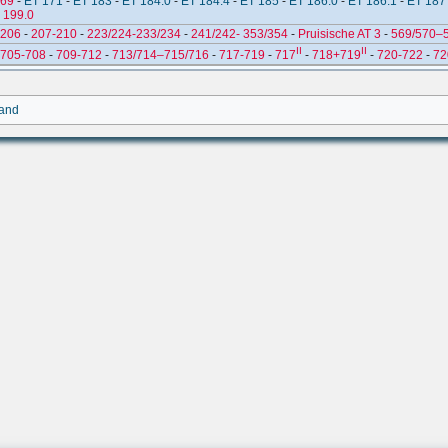
169
-
ET 171
-
ET 183
-
ET 184.0
-
ET 184.4
-
ET 185
-
ET 186.0
-
ET 186.1
-
ET 187
-
199.0
206
-
207-210
-
223/224-233/234
-
241/242- 353/354
-
Pruisische AT 3
-
569/570–
II
II
705-708
-
709-712
-
713/714–715/716
-
717-719
-
717
-
718+719
-
720-722
-
72
land