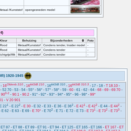
Metaal /Kunststof
opengesneden model
f)
Kleur
Behuizing
Bijzonderheden
Foto
/Rood
Metaal/Kunststof
Condens tender, Insider model
-
/Rood
Metaal/Kunststof
Condens tender
-
ichtgrijs/Wit
Metaal/Kunststof
Condens tender
-
DR) 1920-1945
Oldenb.S10
kkStB 210
kkStB 310
kkStB 310.3
-
16
-
16
-
16
-
16
-
17
-
18
-
T 18.10
-
-
52.70
-
53
-
54
-
55*
-
56*
-
57*
-
58*
-
59
-
60
-
61
-
62
-
64
-
68
-
69
-
69.70
-
0-2
-
90
-
90.1
-
90.2
-
91*
-
92*
-
93*
-
94*
-
95*
-
96
-
98*
-
99*
01
-
V 20 901
1
2
2
1
2
2
E 22
-
E 22
-
E 30
-
E 32
-
E 33
-
E 36
-
E 36
-
E 42
-
E 42
-
E 44
-
E 44
-
2
1
2
3
-
E 62
-
E 63
-
E 69
-
E 70*
-
E 70
-
E 71
-
E 72
-
E 73
-
E 73
-
E 73
-
E 73
-
-
ET 87
-
ET 88
-
ET 89
-
ET 91
-
ET 94
-
ET 125
-
ET 165
-
ET 166
-
ET 167
-
ET