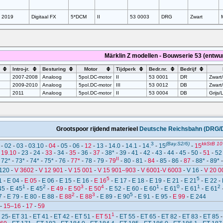
2019
Digitaal FX
5*DCM
II
53 0003
DRG
Zwart
Märklin Z modellen - Bouwserie 53 (entwur
Intro-jr.
Besturing
Motor
Tijdperk
Bedr.nr.
Bedrijf
2007-2008
Analoog
5pol.DC-motor
II
53 0001
DR
Zwart
2009-2010
Analoog
5pol.DC-motor
III
53 0012
DB
Zwart
2011
Analoog
5pol.DC-motor
II
53 0004
DB
Grijs/L
Grootspoor rijdend materieel
Deutsche Reichsbahn (DRG/
3
(Bay.S2/6)
kkStB 10
-
02
-
03
-
03.10
-
04
-
05
-
06
-
12
-
13
-
14.0
-
14.1
-
14.
-
15
-
15
-
19.10
-
23
-
24
-
33
-
34
-
35
-
36
-
37
-
38*
-
39
-
41
-
42
-
43
-
44
-
45
-
50
-
51
-
52
II
-
72*
-
73*
-
74*
-
75*
-
76
-
77*
-
78
-
79
-
79
-
80
-
81
-
84
-
85
-
86
-
87
-
88*
-
89*
120
-
V 3602
-
V 12 901
-
V 15 001
-
V 15 901–903
-
V 6001-V 6003
-
V 16
-
V 20 0
5
5
1
-
E 04
-
E 05
-
E 06
-
E 15
-
E 16
-
E 16
-
E 17
-
E 18
-
E 19
-
E 21
-
E 21
-
E 22
-
1
2
3
4
1
0
1
2
45
-
E 45
-
E 45
-
E 49
-
E 50
-
E 50
-
E 52
-
E 60
-
E 60
-
E 61
-
E 61
-
E 61
2
3
5
7
-
E 79
-
E 80
-
E 88
-
E 88
-
E 88
-
E 89
-
E 90
-
E 91
-
E 95
-
E 99
-
E 244
-
15–16
-
17
-
59
1
 25
-
ET 31
-
ET 41
-
ET 42
-
ET 51
-
ET 51
-
ET 55
-
ET 65
-
ET 82
-
ET 83
-
ET 85