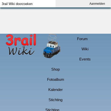
Aanmelden
Index
Aanmelden