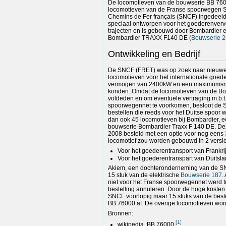
De locomotieven van de bouwserie BB 76000
locomotieven van de Franse spoorwegen S
Chemins de Fer français (SNCF) ingedeeld 
speciaal ontworpen voor het goederenvervo
trajecten en is gebouwd door Bombardier 
Bombardier TRAXX F140 DE (
Bouwserie 
Ontwikkeling en Bedrijf
De SNCF (FRET) was op zoek naar nieuwe 
locomotieven voor het internationale goed
vermogen van 2400kW en een maximumsne
konden. Omdat de locomotieven van de Bo
voldeden en om eventuele vertraging m.b.t. 
spoorwegennet te voorkomen, besloot de 
bestellen die reeds voor het Duitse spoor 
dan ook 45 locomotieven bij Bombardier, e
bouwserie Bombardier Traxx F 140 DE. Dez
2008 besteld met een optie voor nog eens
locomotief zou worden gebouwd in 2 versie
Voor het goederentransport van Frankr
Voor het goederentranspart van Duitsl
Akiem, een dochteronderneming van de SN
15 stuk van de elektrische
Bouwserie 187
.
niet voor het Franse spoorwegennet werd 
bestelling annuleren. Door de hoge kosten
SNCF voorlopig maar 15 stuks van de best
BB 76000 af. De overige locomotieven wo
Bronnen:
[
1
]
wikipedia :BB 76000