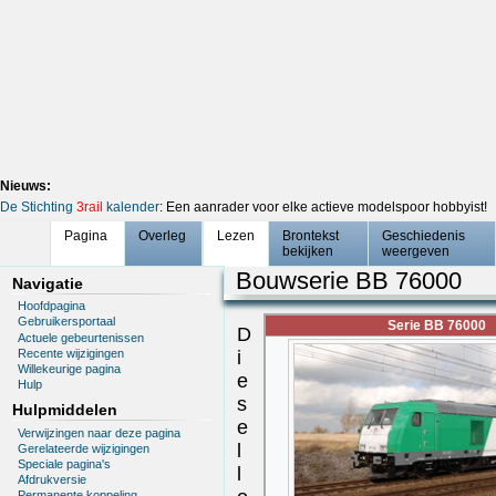
Nieuws:
De Stichting
3rail
kalender
: Een aanrader voor elke actieve modelspoor hobbyist!
Pagina
Overleg
Lezen
Brontekst
Geschiedenis
bekijken
weergeven
Bouwserie BB 76000
Navigatie
Hoofdpagina
Gebruikersportaal
Serie BB 76000
D
Actuele gebeurtenissen
Recente wijzigingen
i
Willekeurige pagina
e
Hulp
s
Hulpmiddelen
e
Verwijzingen naar deze pagina
l
Gerelateerde wijzigingen
Speciale pagina's
l
Afdrukversie
Permanente koppeling