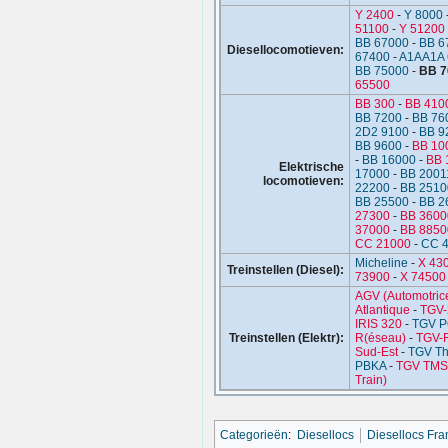
Y 2400
-
Y 8000
51100
-
Y 51200
BB 67000
-
BB 6
Diesellocomotieven:
67400
-
A1AA1A 
BB 75000
-
BB 7
65500
BB 300
-
BB 410
BB 7200
-
BB 76
2D2 9100
-
BB 9
BB 9600
-
BB 10
-
BB 16000
-
BB 
Elektrische
17000
-
BB 2001
locomotieven:
22200
-
BB 2510
BB 25500
-
BB 2
27300
-
BB 3600
37000
-
BB 8850
CC 21000
-
CC 
Micheline
-
X 43
Treinstellen (Diesel):
73900
-
X 74500
AGV (Automotrice
Atlantique
-
TGV-
IRIS 320
-
TGV 
Treinstellen (Elektr):
R(éseau)
-
TGV-
Sud-Est
-
TGV Th
PBKA
-
TGV TMST
Train)
Categorieën
:
Diesellocs
Diesellocs Fran