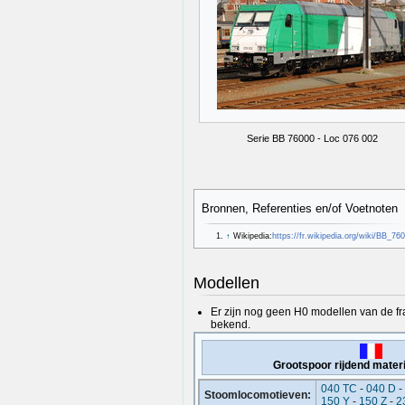
Serie BB 76000 - Loc 076 002
Bronnen, Referenties en/of Voetnoten
↑
Wikipedia:
https://fr.wikipedia.org/wiki/BB_76
Modellen
Er zijn nog geen H0 modellen van de f
bekend.
Grootspoor rijdend materi
040 TC
-
040 D
-
Stoomlocomotieven:
150 Y
-
150 Z
-
2