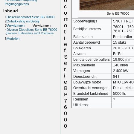
o
Paginagegevens
c
Inhoud
o
Serie BB 76000
1
Diesel locomotief Serie BB 76000
m
Spoorwegmij's
SNCF FRET
2
Ontwikkeling en Bedrijf
o
3
Verwijzingen
Verwijzingen
76001 – 76
Bedrijfsnummers
4
Diverse Diesellocs Serie BB 76000
t
76101 - 761
Bronnen, Referenties en/of Voetnoten
5
Fabrikanten
Bombardier
i
6
Modellen
Aantal gebouwd
15 stuks
e
Bouwjaren
2010 - 2013
f
Asvorm
Bo'Bo'
S
Lengte over de buffers
19.900 mm
e
Max.snelheid
140 km/h
r
Vermogen
2.400 kW
i
Dienstgewicht
84 t
e
Bouwwijze motor
MTU 16V 40
B
Overdracht vermogen
Diesel-elektr
B
Brandstof-tankinhoud
5000 ltr.
Remmen
?
7
Uit dienst
-
6
0
0
0