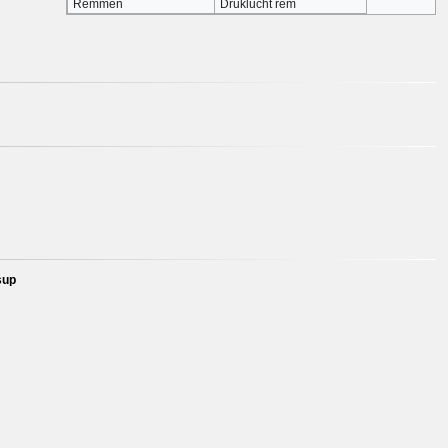
Remmen
Druklucht rem
sup