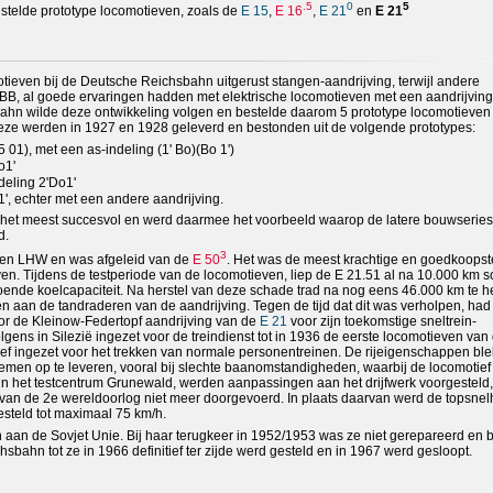
.5
0
5
 bestelde prototype locomotieven, zoals de
E 15
,
E 16
,
E 21
en
E 21
tieven bij de Deutsche Reichsbahn uitgerust stangen-aandrijving, terwijl andere
, al goede ervaringen hadden met elektrische locomotieven met een aandrijving
ahn wilde deze ontwikkeling volgen en bestelde daarom 5 prototype locomotieven
Deze werden in 1927 en 1928 geleverd en bestonden uit de volgende prototypes:
 01), met een as-indeling (1' Bo)(Bo 1')
o1'
deling 2'Do1'
', echter met een andere aandrijving.
 het meest succesvol en werd daarmee het voorbeeld waarop de latere bouwseries
d.
3
en LHW en was afgeleid van de
E 50
. Het was de meest krachtige en goedkoopst
ven. Tijdens de testperiode van de locomotieven, liep de E 21.51 al na 10.000 km 
oende koelcapaciteit. Na herstel van deze schade trad na nog eens 46.000 km te 
n aan de tandraderen van de aandrijving. Tegen de tijd dat dit was verholpen, had
r de Kleinow-Federtopf aandrijving van de
E 21
voor zijn toekomstige sneltrein-
gens in Silezië ingezet voor de treindienst tot in 1936 de eerste locomotieven van
ief ingezet voor het trekken van normale personentreinen. De rijeigenschappen bl
emen op te leveren, vooral bij slechte baanomstandigheden, waarbij de locomotief
in het testcentrum Grunewald, werden aanpassingen aan het drijfwerk voorgesteld
an de 2e wereldoorlog niet meer doorgevoerd. In plaats daarvan werd de topsnel
steld tot maximaal 75 km/h.
 aan de Sovjet Unie. Bij haar terugkeer in 1952/1953 was ze niet gerepareerd en 
bahn tot ze in 1966 definitief ter zijde werd gesteld en in 1967 werd gesloopt.