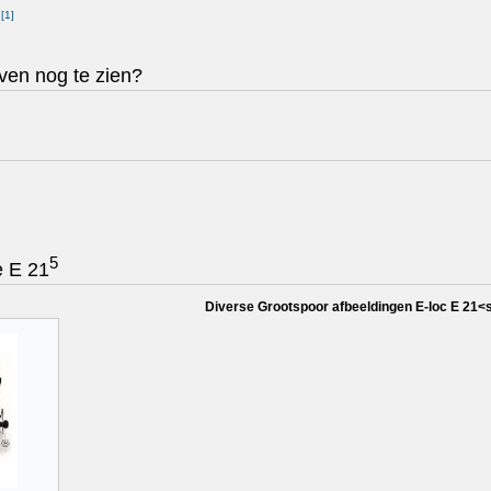
[
1
]
1
ven nog te zien?
5
e E 21
Diverse Grootspoor afbeeldingen E-loc E 21<