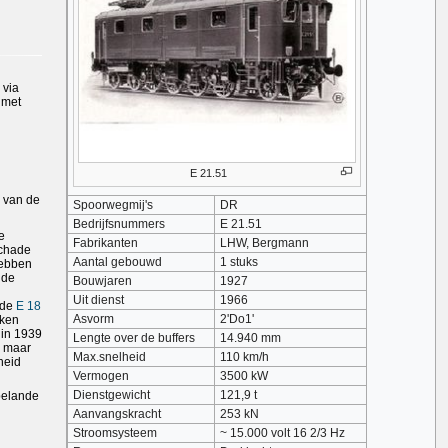
 via
 met
E 21.51
 van de
Spoorwegmij's
DR
Bedrijfsnummers
E 21.51
e
Fabrikanten
LHW, Bergmann
schade
Aantal gebouwd
1 stuks
hebben
 de
Bouwjaren
1927
Uit dienst
1966
 de
E 18
Asvorm
2'Do1'
eken
 in 1939
Lengte over de buffers
14.940 mm
, maar
Max.snelheid
110 km/h
heid
Vermogen
3500 kW
Dienstgewicht
121,9 t
belande
Aanvangskracht
253 kN
Stroomsysteem
~ 15.000 volt 16 2/3 Hz