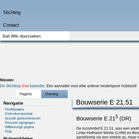
Nieuws:
De Stichting
3rail
kalender
: Een aanrader voor elke actieve modelspoor hobbyist!
Pagina
Overleg
Bouwserie E 21.51
Navigatie
Hoofdpagina
Gebruikersportaal
5
Bouwserie E 21
(DR)
Actuele gebeurtenissen
Recente wijzigingen
Willekeurige pagina
De locomotief E 21.51, was een elek
Hulp
Linke-Hofmann Werke (LHW) en Berg
aandrijving via een enkele as, maar 
Hulpmiddelen