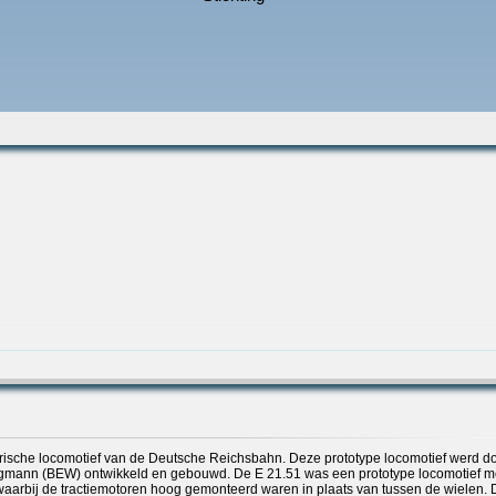
trische locomotief van de Deutsche Reichsbahn. Deze prototype locomotief werd d
mann (BEW) ontwikkeld en gebouwd. De E 21.51 was een prototype locomotief m
waarbij de tractiemotoren hoog gemonteerd waren in plaats van tussen de wielen. D