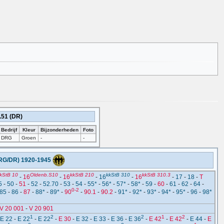
.51 (DR)
Bedrijf
Kleur
Bijzonderheden
Foto
DRG
Groen
-
-
RG/DR) 1920-1945
kStB 10
Oldenb.S10
kkStB 210
kkStB 310
kkStB 310.3
-
16
-
16
-
16
-
16
-
17
-
18
-
T
5
-
50
-
51
-
52
-
52.70
-
53
-
54
-
55*
-
56*
-
57*
-
58*
-
59
-
60
-
61
-
62
-
64
-
0-2
85
-
86
-
87
-
88*
-
89*
-
90
-
90.1
-
90.2
-
91*
-
92*
-
93*
-
94*
-
95*
-
96
-
98*
V 20 001
-
V 20 901
1
2
2
1
2
E 22
-
E 22
-
E 22
-
E 30
-
E 32
-
E 33
-
E 36
-
E 36
-
E 42
-
E 42
-
E 44
-
E