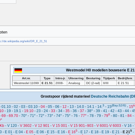
oten
s://de.wikipedia.org/wiki/DR_E_21_51
Westmodel H0 modellen bouwserie E 21
Art.nr.
Type
Intro-jr.
Uitvoering
Besturing
Tijdperk
Bedrijfsnr.
Westmodel 11099
E 21.51
2008-
Analoog
DC (2-rail)
II/III
E 21 51
Grootspoor rijdend materieel
Deutsche Reichsbahn (D
3
(Bay.S2/6)
k
-
01.10
-
02
-
03
-
03.10
-
04
-
05
-
06
-
12
-
13
-
14.0
-
14.1
-
14.
-
15
-
15
10
-
19
-
19.1
-
19.10
-
23
-
24
-
33
-
34
-
35
-
36
-
37
-
38*
-
39
-
41
-
42
-
43
-
44
-
4
II
-
69
-
69.70
-
70*
-
71*
-
72*
-
73*
-
74*
-
75*
-
76
-
77*
-
78
-
79
-
79
-
80
-
81
-
84
-
9*
/Kb
-
V 120
-
V 3602
-
V 12 901
-
V 15 001
-
V 15 901–903
-
V 6001-V 6003
-
V 16
-
5
5
0
-
E 01
-
E 04
-
E 05
-
E 06
-
E 15
-
E 16
-
E 16
-
E 17
-
E 18
-
E 19
-
E 21
-
E 21
-