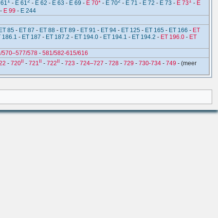
1
2
2
1
 61
-
E 61
-
E 62
-
E 63
-
E 69
-
E 70*
-
E 70
-
E 71
-
E 72
-
E 73
-
E 73
-
E
-
E 99
-
E 244
ET 85
-
ET 87
-
ET 88
-
ET 89
-
ET 91
-
ET 94
-
ET 125
-
ET 165
-
ET 166
-
ET
 186.1
-
ET 187
-
ET 187.2
-
ET 194.0
-
ET 194.1
-
ET 194.2
-
ET 196.0
-
ET
/570–577/578
-
581/582-615/616
II
II
II
22
-
720
-
721
-
722
-
723
-
724–727
-
728
-
729
-
730-734
-
749
- (meer