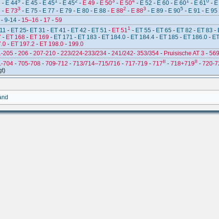
2
5
1
2
3
4
1
0
-
E 44
-
E 45
-
E 45
-
E 45
-
E 49
-
E 50
-
E 50
-
E 52
-
E 60
-
E 60
-
E 61
-
E
2
3
2
3
5
-
E 73
-
E 75
-
E 77
-
E 79
-
E 80
-
E 88
-
E 88
-
E 88
-
E 89
-
E 90
-
E 91
-
E 95
-
9-14
-
15–16
-
17
-
59
1
11
-
ET 25
-
ET 31
-
ET 41
-
ET 42
-
ET 51
-
ET 51
-
ET 55
-
ET 65
-
ET 82
-
ET 83
-
7
-
ET 168
-
ET 169
-
ET 171
-
ET 183
-
ET 184.0
-
ET 184.4
-
ET 185
-
ET 186.0
-
ET
.0
-
ET 197.2
-
ET 198.0
-
199.0
1-205
-
206
-
207-210
-
223/224-233/234
-
241/242- 353/354
-
Pruisische AT 3
-
569
II
II
1-704
-
705-708
-
709-712
-
713/714–715/716
-
717-719
-
717
-
718+719
-
720-7
gt)
land