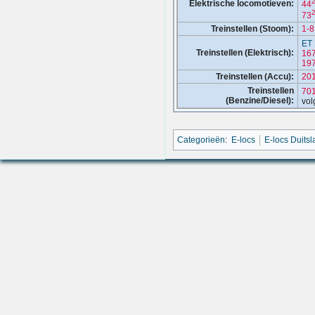
Elektrische locomotieven:
44
73
Treinstellen (Stoom):
1-8
ET 
Treinstellen (Elektrisch):
16
197
Treinstellen (Accu):
20
Treinstellen
70
(Benzine/Diesel):
vol
Categorieën
:
E-locs
E-locs Duits