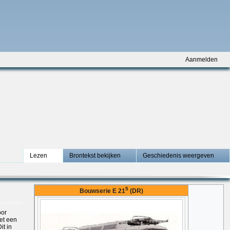
Aanmelden
Lezen
Brontekst bekijken
Geschiedenis weergeven
5
Bouwserie E 21
(DR)
oor
et een
it in