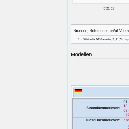
E 21.51
Bronnen, Referenties en/of Voetn
↑
Wikipedia DR-Baureihe_E_21_51:
http
Modellen
01
18.
Stoomlocomotieven:
68
-
9
Diesel locomotieven:
Kö
E 0