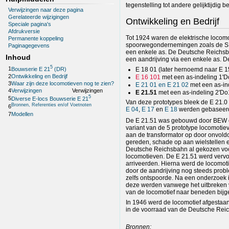
tegenstelling tot andere gelijktijdig
Verwijzingen naar deze pagina
Gerelateerde wijzigingen
Ontwikkeling en Bedrijf
Speciale pagina's
Afdrukversie
Tot 1924 waren de elektrische locomo
Permanente koppeling
spoorwegondernemingen zoals de SBB
Paginagegevens
een enkele as. De Deutsche Reichsb
Inhoud
een aandrijving via een enkele as. 
5
1
Bouwserie E 21
(DR)
E 18 01 (later hernoemd naar E 15
2
Ontwikkeling en Bedrijf
E 16 101
met een as-indeling 1'D
3
Waar zijn deze locomotieven nog te zien?
E 21 01 en E 21 02
met een as-in
4
Verwijzingen
Verwijzingen
E 21.51
met een as-indeling 2'Do1
5
5
Diverse E-locs Bouwserie E 21
Van deze prototypes bleek de E 21.0
Bronnen, Referenties en/of Voetnoten
6
E 04
,
E 17
en
E 18
werden gebaseer
7
Modellen
De E 21.51 was gebouwd door BEW 
variant van de 5 prototype locomotie
aan de transformator op door onvold
gereden, schade op aan wielstellen e
Deutsche Reichsbahn al gekozen voo
locomotieven. De E 21.51 werd vervol
arriveerden. Hierna werd de locomot
door de aandrijving nog steeds probl
zelfs ontspoorde. Na een onderzoek 
deze werden vanwege het uitbreken v
van de locomotief naar beneden bijge
In 1946 werd de locomotief afgestaan
in de voorraad van de Deutsche Reichs
Bronnen: