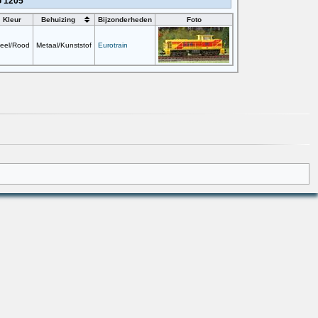
G 1205
Kleur
Behuizing
Bijzonderheden
Foto
eel/Rood
Metaal/Kunststof
Eurotrain