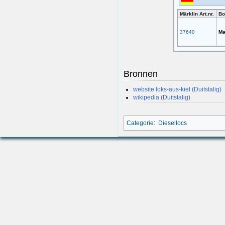
Märklin Art.nr.
Bo
37640
Ma
Bronnen
website loks-aus-kiel (Duitstalig)
wikipedia (Duitstalig)
Categorie
:
Diesellocs