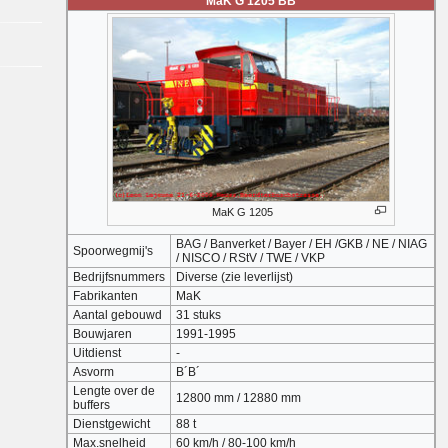
MaK G 1205 BB
MaK G 1205
BAG / Banverket / Bayer / EH /GKB / NE / NIAG
Spoorwegmij's
/ NISCO / RStV / TWE / VKP
Bedrijfsnummers
Diverse (zie leverlijst)
Fabrikanten
MaK
Aantal gebouwd
31 stuks
Bouwjaren
1991-1995
Uitdienst
-
Asvorm
B´B´
Lengte over de
12800 mm / 12880 mm
buffers
Dienstgewicht
88 t
Max.snelheid
60 km/h / 80-100 km/h