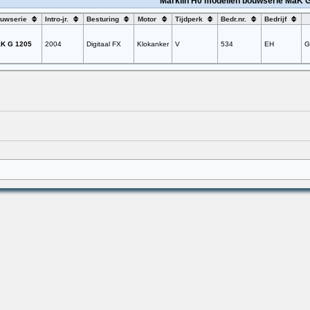
Märklin H0 modellen bouwserie MaK 
uwserie
Intro-jr.
Besturing
Motor
Tijdperk
Bedr.nr.
Bedrijf
K G 1205
2004
Digitaal FX
Klokanker
V
534
EH
G