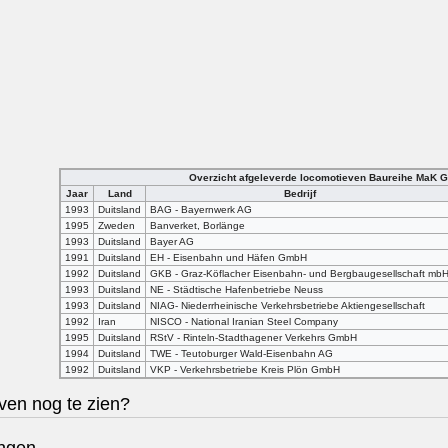
Overzicht afgeleverde locomotieven Baureihe MaK 
Jaar
Land
Bedrijf
1993
Duitsland
BAG - Bayernwerk AG
1995
Zweden
Banverket, Borlänge
1993
Duitsland
Bayer AG
1991
Duitsland
EH - Eisenbahn und Häfen GmbH
1992
Duitsland
GKB - Graz-Köflacher Eisenbahn- und Bergbaugesellschaft mb
1993
Duitsland
NE - Städtische Hafenbetriebe Neuss
1993
Duitsland
NIAG- Niederrheinische Verkehrsbetriebe Aktiengesellschaft
1992
Iran
NISCO - National Iranian Steel Company
1995
Duitsland
RStV - Rinteln-Stadthagener Verkehrs GmbH
1994
Duitsland
TWE - Teutoburger Wald-Eisenbahn AG
1992
Duitsland
VKP - Verkehrsbetriebe Kreis Plön GmbH
ven nog te zien?
ngen