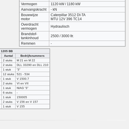
Vermogen
1120 kW / 1180 kW
Aanvangskracht
- kN
Bouwwijze
Caterpillar 3512 DI-TA
motor
MTU 12V 396 TC14
Overdracht
Hydraulisch
vermogen
Brandstof-
2500 / 3000 ltr.
tankinhoud
Remmen
-
G 1205 BB
Aantal
Bedrijfsnummers
2 stuks
M 21 en M 22
2 stuks
DLL 33290 en DLL 210
1 stuk
“3”
12 stuks
521 - 534
H
1 stuk
V 1500.7
2 stuks
VI en VII
1 stuk
NIAG “3”
6 stuks
-
1 stuk
150005
2 stuks
V 156 en V 157
1 stuk
V 155