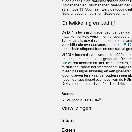
alleen gebruikt op Nordlandsbanen aangezi
Rørosbanen en Raumabanen, worden bedien
92 en type 93. Voorheen werd de locomotief
Nordlandsbanen op 8 juni 2020 overnam.
Ontwikkeling en bedrijf
De Di 4 is technisch nagenoeg identiek aa
maar kent enkele verschillen (bijvoorbeeld 
175 km/u) als gevolg van nationale omstand
verschillende overeenkomsten met de
El 17
een schuin aflopend front en een aantal 
Vijf Di 4-locomotieven werden in 1980 doo
en een jaar later in dienst genomen. De lo
Di6
waren bedoeld om het over te nemen, m
mislukking. Nadat het staatsbedrijf Norges 
in een passagiersafdeling en een goederena
locomotieven bij elkaar gehouden in één afd
het enige type diesellocomotief van de NSB.
Di 4 zijn genummerd van 4.651 tot 4.655.
Bronnen:
[
1
]
wikipedia : NSB Di4
Verwijzingen
Intern
Extern