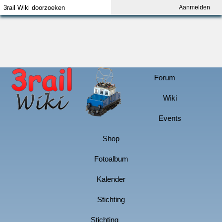
Aanmelden
Index
Aanmelden