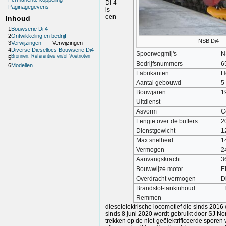
Di 4
Paginagegevens
is
een
Inhoud
1
Bouwserie Di 4
2
Ontwikkeling en bedrijf
NSB Di4
3
Verwijzingen
Verwijzingen
4
Diverse Diesellocs Bouwserie Di4
Spoorwegmij's
N
Bronnen, Referenties en/of Voetnoten
5
Bedrijfsnummers
6
6
Modellen
Fabrikanten
H
Aantal gebouwd
5
Bouwjaren
1
Uitdienst
-
Asvorm
C
Lengte over de buffers
2
Dienstgewicht
1
Max.snelheid
1
Vermogen
2
Aanvangskracht
3
Bouwwijze motor
E
Overdracht vermogen
D
Brandstof-tankinhoud
.. 
Remmen
-
dieselelektrische locomotief die sinds 201
sinds 8 juni 2020 wordt gebruikt door SJ No
trekken op de niet-geëlektrificeerde spor