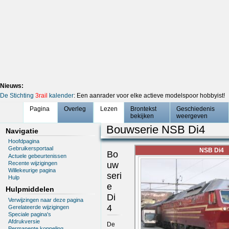
Nieuws:
De Stichting
3rail
kalender
: Een aanrader voor elke actieve modelspoor hobbyist!
Pagina
Overleg
Lezen
Brontekst
Geschiedenis
bekijken
weergeven
Bouwserie NSB Di4
Navigatie
Hoofdpagina
Gebruikersportaal
NSB Di4
Bo
Actuele gebeurtenissen
Recente wijzigingen
uw
Willekeurige pagina
seri
Hulp
e
Hulpmiddelen
Di
Verwijzingen naar deze pagina
4
Gerelateerde wijzigingen
Speciale pagina's
Afdrukversie
De
Permanente koppeling