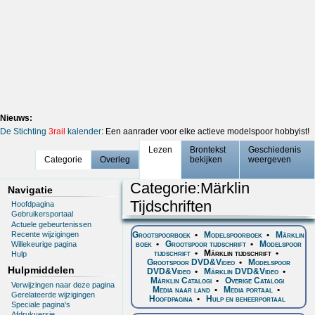
Nieuws:
De Stichting
3rail
kalender
: Een aanrader voor elke actieve modelspoor hobbyist!
Lezen
Brontekst
Geschiedenis
Categorie
Overleg
bekijken
weergeven
Categorie
:
Märklin
Navigatie
Tijdschriften
Hoofdpagina
Gebruikersportaal
Actuele gebeurtenissen
Recente wijzigingen
Grootspoorboek
•
Modelspoorboek
•
Märklin
boek
•
Grootspoor tijdschrift
•
Modelspoor
Willekeurige pagina
tijdschrift
•
Märklin tijdschrift
•
Hulp
Grootspoor DVD&Video
•
Modelspoor
Hulpmiddelen
DVD&Video
•
Märklin DVD&Video
•
Märklin Catalogi
•
Overige Catalogi
Verwijzingen naar deze pagina
Media naar land
•
Media portaal
•
Gerelateerde wijzigingen
Hoofdpagina
•
Hulp en beheerportaal
Speciale pagina's
Afdrukversie