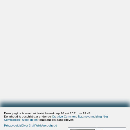
Deze pagina is voor het laatst bewerkt op 16 mrt 2021 om 19:48.
De inhoud is beschikbaar onder de
Creative Commons Naamsvermelding-Niet
Commercieel-Gelijk delen
tenzij anders aangegeven.
Privacybeleid
Over 3rail Wiki
Voorbehoud