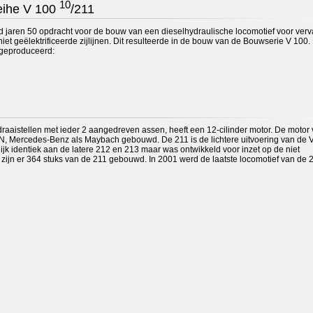
10
reihe V 100
/211
jaren 50 opdracht voor de bouw van een dieselhydraulische locomotief voor ver
et geëlektrificeerde zijlijnen. Dit resulteerde in de bouw van de Bouwserie V 100.
n geproduceerd:
draaistellen met ieder 2 aangedreven assen, heeft een 12-cilinder motor. De motor
N, Mercedes-Benz als Maybach gebouwd. De 211 is de lichtere uitvoering van de 
rlijk identiek aan de latere 212 en 213 maar was ontwikkeld voor inzet op de niet
aal zijn er 364 stuks van de 211 gebouwd. In 2001 werd de laatste locomotief van de 2