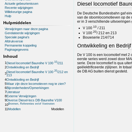
Diesel locomotief Bau
Actuele gebeurtenissen
Recente wijzigingen
Willekeurige pagina
De Deutsche Bundesbahn gaf eind 
Hulp
van de stoomlocomotieven op de ni
er in 3 verschillende uitvoeringe
Hulpmiddelen
10
V 100
/ 211
Verwijzingen naar deze pagina
20
V 100
/ 212 en 213
Gerelateerde wijzigingen
Speciale pagina's
Bouwserie 214/714
Afdrukversie
Ontwikkeling en Bedrijf
Permanente koppeling
Paginagegevens
De V 100 is een locomotief met 2 
Inhoud
eerste series werd zowel door MA
10
1
serie. Deze locomotief is qua uite
Diesel locomotief Baureihe V 100
/211
geëlektrificeerde zijlijnen. In tot
2
Ontwikkeling en Bedrijf
20
de DB AG buiten dienst gesteld.
Diesel locomotief Baureihe V 100
/212 en
3
213
4
Ontwikkeling en Bedrijf
5
Waar zijn deze locomotieven nog te zien?
6
Bijzonderheden/Opmerkingen
7
Literatuur
8
Externe Verwijzingen
9
Diverse Diesel-locs DB-Baureihe V100
Bronnen, Referenties en/of Voetnoten
10
11
Modellen
Modellen