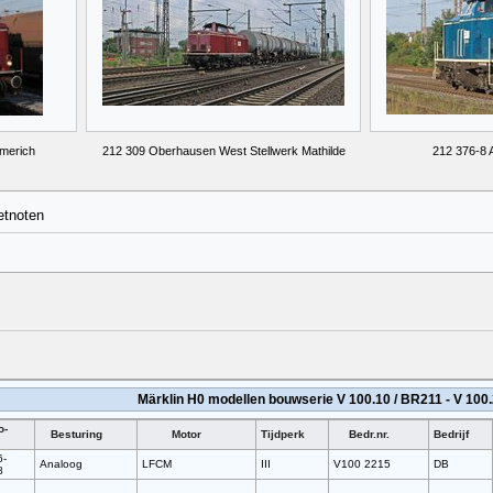
mmerich
212 309 Oberhausen West Stellwerk Mathilde
212 376-8 
etnoten
Märklin H0 modellen bouwserie V 100.10 / BR211 - V 100
o-
Besturing
Motor
Tijdperk
Bedr.nr.
Bedrijf
6-
Analoog
LFCM
III
V100 2215
DB
8