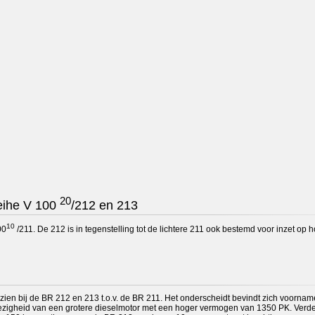
20
reihe V 100
/212 en 213
10
00
/211. De 212 is in tegenstelling tot de lichtere 211 ook bestemd voor inzet op ho
 te zien bij de BR 212 en 213 t.o.v. de BR 211. Het onderscheidt bevindt zich voornam
wezigheid van een grotere dieselmotor met een hoger vermogen van 1350 PK. Verder 