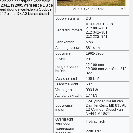
en een aandrijving voor steile
 2341. In 2005 werd bij de DB de
V100 / BR212, BR213
eerd door de werkplaats Cottbus
212 bij de DB AG buiten dienst
Spoorwegmij's
DB
V 100 2001–2381
212 001–331
Bedrijfsnummers
212 342–381
213 332–341
Fabrikanten
MaK
Aantal gebouwd
381 stuks
Bouwjaren
1962-1965
Asvorm
B’B’
12.100 mm
Lengte over de
12.300 mm vanaf loc 212
buffers
022
Max.snelheid
100 km/h
Dienstgewicht
63 t
Vermogen
993 kW
Aanvangskracht
177 kN
12-Cylinder Diesel van
Bouwwijze
Daimler-Benz MB 835 Ab
motor
12-Cylinder Diesel van
MAN 6 V 18/21
Overdracht
Hydraulisch
vermogen
Tankinhoud
2200 liter