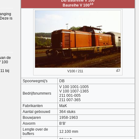
DB Baureihe V 100
10
Baureihe V 100
vanging
 Deze is
 van de
V 100
11 bij
V100 / 211
Spoorwegmij's
DB
V 100 1001-1005
V 100 1007-1365
Bedrijfsnummers
211 001-005
211 007-365
Fabrikanten
MaK
Aantal gebouwd
364 stuks
Bouwjaren
1958-1963
Asvorm
B’B’
Lengte over de
12.100 mm
buffers