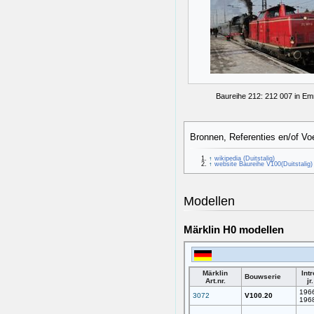
Baureihe 212: 212 007 in E
Bronnen, Referenties en/of Vo
↑
wikipedia (Duitstalig)
↑
website Baureihe V100(Duitstalig)
Modellen
Märklin H0 modellen
Märklin
Intr
Bouwserie
Art.nr.
jr.
196
3072
V100.20
196