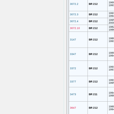
196
3072.2
BR 212
199
199
3072.3
BR 212
199
199
3072.4
BR 212
200
198
3072.10
BR 212
198
198
3147
BR 212
199
198
3347
BR 212
199
199
3372
BR 212
199
199
3377
BR 212
199
199
3473
BR 211
199
198
3647
BR 212
199