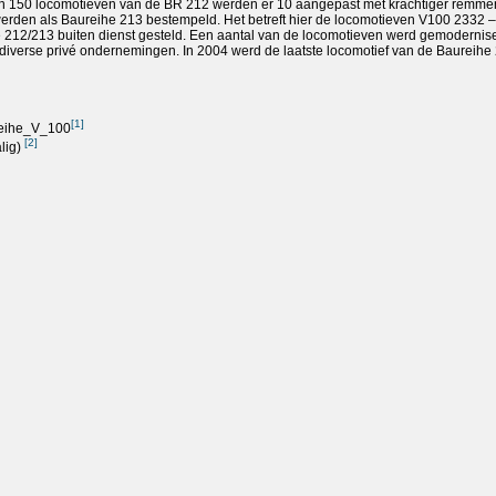
an 150 locomotieven van de BR 212 werden er 10 aangepast met krachtiger remmen 
werden als Baureihe 213 bestempeld. Het betreft hier de locomotieven V100 2332 –
he 212/213 buiten dienst gesteld. Een aantal van de locomotieven werd gemodernis
j diverse privé ondernemingen. In 2004 werd de laatste locomotief van de Baureihe 
[
1
]
ureihe_V_100
[
2
]
lig)