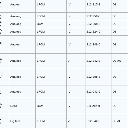
9-
Analoog
LFCM
IV
212 215-8
DB
1
1-
Analoog
LFCM
IV
212 258-8
DB
4
5-
Analoog
DCM
IV
212 258-8
DB
0
2-
Analoog
LFCM
IV
212 224-0
DB
6
0-
Analoog
LFCM
IV
212 349-5
DB
1
9-
Analoog
LFCM
V
212 242-2
DB AG
4
1-
Analoog
LFCM
IV
212 258-8
DB
7
1-
Analoog
LFCM
IV
212 042-6
DB
5
4-
Delta
DCM
IV
211 286-0
DB
9
9-
Digitaal
LFCM
V
212 242-2
DB AG
4