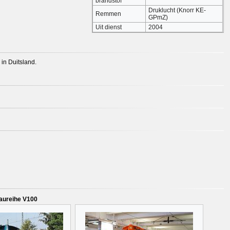
brandstof
Druklucht (Knorr KE-
Remmen
GPmZ)
Uit dienst
2004
in Duitsland.
aureihe V100