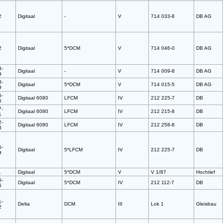
2
Digitaal
-
V
714 033-8
DB AG
2
Digitaal
5*DCM
V
714 046-0
DB AG
8-
Digitaal
-
V
714 009-8
DB AG
9
8-
Digitaal
5*DCM
V
714 015-5
DB AG
9
5-
Digitaal 6080
LFCM
IV
212 225-7
DB
6
7-
Digitaal 6080
LFCM
IV
212 215-8
DB
1
2-
Digitaal 6080
LFCM
IV
212 258-8
DB
3
5-
Digitaal
5*LFCM
IV
212 225-7
DB
9
1
Digitaal
5*DCM
V
V 1/87
Hochtief
5-
Digitaal
5*DCM
IV
212 112-7
DB
6
1-
Delta
DCM
III
Lok 1
Gleisbau
2