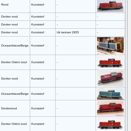
Rood
Kunststof
-
Donker rood
Kunststof
-
-
Donker rood
Kunststof
-
-
Donker rood
Kunststof
Uit treinset 2855
-
Oceaanblauw/Beige
Kunststof
-
Donker Oriënt rood
Kunststof
-
Donker rood
Kunststof
-
Oceaanblauw/Beige
Kunststof
-
Donkerrood
Kunststof
-
Donker Oriënt rood
Kunststof
-