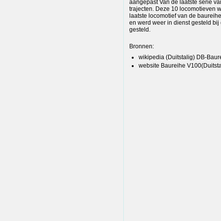
aangepast Van de laatste serie v
trajecten. Deze 10 locomotieven 
laatste locomotief van de baurei
en werd weer in dienst gesteld bi
gesteld.
Bronnen:
wikipedia (Duitstalig) DB-Ba
website Baureihe V100(Duitsta