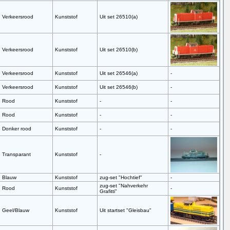
Verkeersrood
Kunststof
Uit set 26510(a)
Verkeersrood
Kunststof
Uit set 26510(b)
Verkeersrood
Kunststof
Uit set 26546(a)
-
Verkeersrood
Kunststof
Uit set 26546(b)
-
Rood
Kunststof
-
-
Rood
Kunststof
-
-
Donker rood
Kunststof
-
-
Transparant
Kunststof
-
Blauw
Kunststof
zug-set "Hochtief"
-
zug-set "Nahverkehr
Rood
Kunststof
-
Grafitti"
Geel/Blauw
Kunststof
Uit startset "Gleisbau"