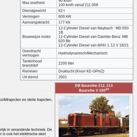
90 km/h
Max.snelheid
100 km/h vanaf 211 008
Dienstgewicht
62 t
Vermogen
809 kW
Aanvangskracht
177 kN
12-Cylinder Diesel van Maybach : MD 650
1B
Bouwwijze motor
12-Cylinder Diesel van Daimler-Benz :MB
820 Bb
12-Cylinder Diesel van MAN :L 12 V 18/21
Overdracht
Hydrodynamisch/Mechanisch
vermogen
Tankinhoud
2200 liter
brandstof
Remmen
Druklucht (Knorr KE-GPmZ)
Uit dienst
2001
DB Baureihe 212, 213
20
Baureihe V 100
ofdtrajecten en steile trajecten,
elijk in veranderde techniek. De
is ook het elektrische deel