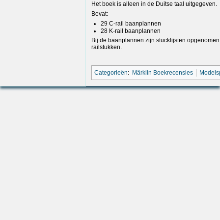
Het boek is alleen in de Duitse taal uitgegeven.
Bevat:
29 C-rail baanplannen
28 K-rail baanplannen
Bij de baanplannen zijn stucklijsten opgenome
railstukken.
Categorieën
:
Märklin Boekrecensies
Models