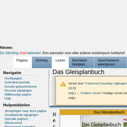
Nieuws:
De Stichting
3rail
kalender
: Een aanrader voor elke actieve modelspoor hobbyist!
Pagina
Overleg
Lezen
Brontekst
Geschiedenis
bekijken
weergeven
Das Gleisplanbuch
Navigatie
Hoofdpagina
Gebruikersportaal
Versie door
Treinsmurf
(
overleg
|
bijdragen
Actuele gebeurtenissen
10:15
Recente wijzigingen
(
wijz
)
← Oudere versie
| Huidige versie (w
Willekeurige pagina
(wijz)
Hulp
Hulpmiddelen
Verwijzingen naar deze pagina
Das Gleisplanbuch
R
Gerelateerde wijzigingen
Speciale pagina's
e
Afdrukversie
c
Permanente koppeling