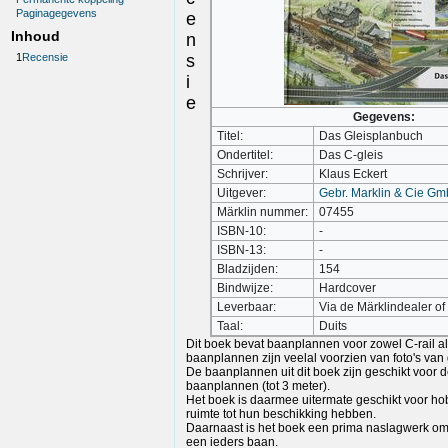
Paginagegevens
e
Inhoud
n
1
Recensie
s
i
e
Gegevens:
Titel:
Das Gleisplanbuch
Ondertitel:
Das C-gleis
Schrijver:
Klaus Eckert
Uitgever:
Gebr. Marklin & Cie G
Märklin nummer:
07455
ISBN-10:
-
ISBN-13:
-
Bladzijden:
154
Bindwijze:
Hardcover
Leverbaar:
Via de Märklindealer of
Taal:
Duits
Dit boek bevat baanplannen voor zowel C-rail als
baanplannen zijn veelal voorzien van foto's v
De baanplannen uit dit boek zijn geschikt voor d
baanplannen (tot 3 meter).
Het boek is daarmee uitermate geschikt voor ho
ruimte tot hun beschikking hebben.
Daarnaast is het boek een prima naslagwerk om
een ieders baan.