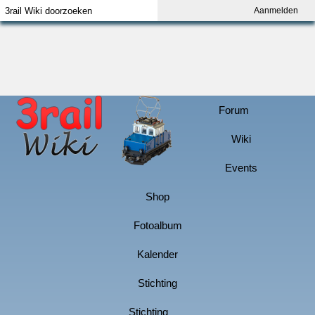
Aanmelden
Index
Aanmelden