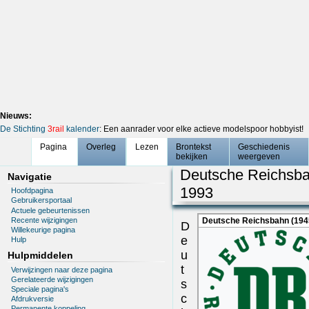
Nieuws:
De Stichting
3rail
kalender
: Een aanrader voor elke actieve modelspoor hobbyist!
Pagina
Overleg
Lezen
Brontekst
Geschiedenis
bekijken
weergeven
Deutsche Reichsb
Navigatie
1993
Hoofdpagina
Gebruikersportaal
Actuele gebeurtenissen
Recente wijzigingen
Deutsche Reichsbahn (194
D
Willekeurige pagina
e
Hulp
u
Hulpmiddelen
t
Verwijzingen naar deze pagina
Gerelateerde wijzigingen
s
Speciale pagina's
c
Afdrukversie
Permanente koppeling