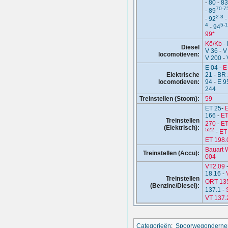
-
80
-
83
70-7
-
89
2-3
-
92
4
5-
-
94
99*
Kö/Kb
-
Diesel
V 36
-
V
locomotieven:
V 200
-
E 04
-
E
Elektrische
21
-
BR 
locomotieven:
94
-
E 9
244
Treinstellen (Stoom):
59
ET 25
-
166
-
ET
Treinstellen
270
-
ET
(Elektrisch):
522
-
ET
ET 198.
Bauart W
Treinstellen (Accu):
004
VT2.09
18.16
-
Treinstellen
ORT 13
(Benzine/Diesel):
137.1
-
VT 137.
Categorieën
:
Spoorwegonderne