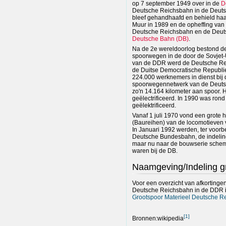
op 7 september 1949 over in de
D
Deutsche Reichsbahn in de Deut
bleef gehandhaafd en behield haa
Muur in 1989 en de opheffing va
Deutsche Reichsbahn en de Deuts
Deutsche Bahn (DB)
.
Na de 2e wereldoorlog bestond d
spoorwegen in de door de Sovjet-U
van de DDR werd de Deutsche Re
de Duitse Democratische Republie
224.000 werknemers in dienst bij
spoorwegennetwerk van de Deutsc
zo'n 14.164 kilometer aan spoor. 
geëlectrificeerd. In 1990 was ron
geëlektrificeerd.
Vanaf 1 juli 1970 vond een grote 
(Baureihen) van de locomotieven
In Januari 1992 werden, ter voor
Deutsche Bundesbahn, de indeli
maar nu naar de bouwserie schema
waren bij de DB.
Naamgeving/Indeling g
Voor een overzicht van afkorting
Deutsche Reichsbahn in de DDR i
Grootspoor Materieel Deutsche 
[
1
]
Bronnen:wikipedia