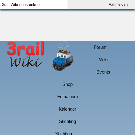
Aanmelden
Index
Aanmelden