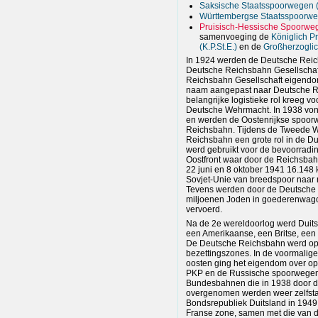
Saksische Staatsspoorwegen (
Württembergse Staatsspoorweg
Pruisisch-Hessische Spoorweg
samenvoeging de
Königlich P
(K.P.St.E.)
en de
Großherzogli
In 1924 werden de Deutsche Rei
Deutsche Reichsbahn Gesellschaf
Reichsbahn Gesellschaft eigendom
naam aangepast naar Deutsche R
belangrijke logistieke rol kreeg v
Deutsche Wehrmacht. In 1938 vond
en werden de Oostenrijkse spoorw
Reichsbahn. Tijdens de Tweede W
Reichsbahn een grote rol in de D
werd gebruikt voor de bevoorradi
Oostfront waar door de Reichsbah
22 juni en 8 oktober 1941 16.148
Sovjet-Unie van breedspoor naa
Tevens werden door de Deutsche
miljoenen Joden in goederenwago
vervoerd.
Na de 2e wereldoorlog werd Duits
een Amerikaanse, een Britse, een
De Deutsche Reichsbahn werd opg
bezettingszones. In de voormalige
oosten ging het eigendom over o
PKP en de Russische spoorwegen.
Bundesbahnen die in 1938 door 
overgenomen werden weer zelfstan
Bondsrepubliek Duitsland in 1949
Franse zone, samen met die van d