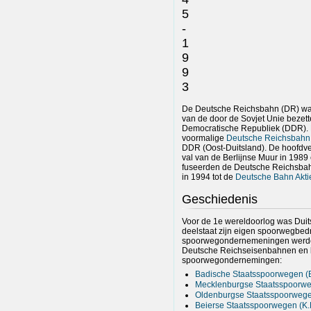
5
-
1
9
9
3
De Deutsche Reichsbahn (DR) wa
van de door de Sovjet Unie bezett
Democratische Republiek (DDR). 
voormalige
Deutsche Reichsbahn
DDR (Oost-Duitsland). De hoofdves
val van de Berlijnse Muur in 198
fuseerden de Deutsche Reichsba
in 1994 tot de
Deutsche Bahn Akti
Geschiedenis
Voor de 1e wereldoorlog was Duits
deelstaat zijn eigen spoorwegbed
spoorwegondernemeningen werde
Deutsche Reichseisenbahnen en b
spoorwegondernemingen:
Badische Staatsspoorwegen (B
Mecklenburgse Staatsspoorweg
Oldenburgse Staatsspoorwege
Beierse Staatsspoorwegen (K.B