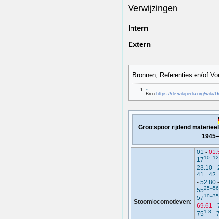
Verwijzingen
Intern
Extern
Bronnen, Referenties en/of Vo
↑
Bron:
https://de.wikipedia.org/wi
Grootspoor rijdend materiee
1945
01
-
01.
10–12
17
23.10
-
41
-
42
-
52.80
25–56
55
10–35
57
Stoomlocomotieven:
69.61
-
1-3
75
-