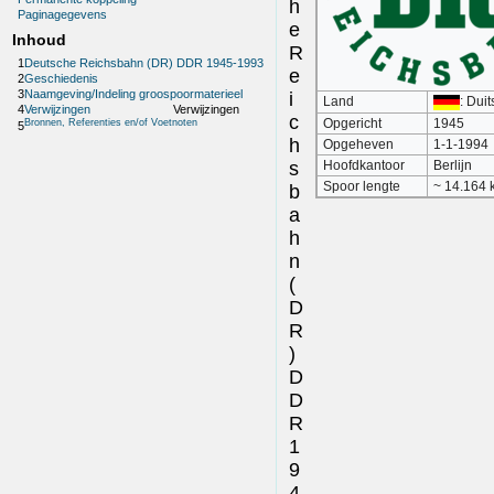
h
Paginagegevens
e
Inhoud
R
1
Deutsche Reichsbahn (DR) DDR 1945-1993
e
2
Geschiedenis
3
Naamgeving/Indeling groospoormaterieel
i
Land
: Dui
4
Verwijzingen
Verwijzingen
c
Opgericht
1945
Bronnen, Referenties en/of Voetnoten
5
h
Opgeheven
1-1-1994
s
Hoofdkantoor
Berlijn
Spoor lengte
~ 14.164 
b
a
h
n
(
D
R
)
D
D
R
1
9
4