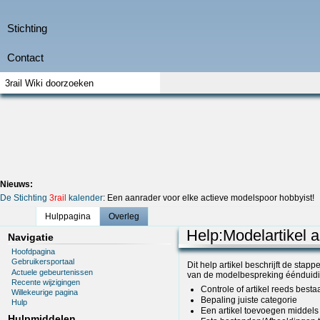
Nieuws:
De Stichting
3rail
kalender
: Een aanrader voor elke actieve modelspoor hobbyist!
Hulppagina
Overleg
Help
:
Modelartikel
Navigatie
Hoofdpagina
Gebruikersportaal
Dit help artikel beschrijft de st
Actuele gebeurtenissen
van de modelbespreking éénduidig 
Recente wijzigingen
Controle of artikel reeds besta
Willekeurige pagina
Bepaling juiste categorie
Hulp
Een artikel toevoegen middels
Hulpmiddelen