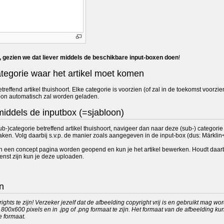
, gezien we dat liever middels de beschikbare input-boxen doen
!
ategorie waar het artikel moet komen
etreffend artikel thuishoort. Elke categorie is voorzien (of zal in de toekomst vo
oon automatisch zal worden geladen.
middels de inputbox (=sjabloon)
ub-)categorie betreffend artikel thuishoort, navigeer dan naar deze (sub-) catego
ken. Volg daarbij s.v.p. de manier zoals aangegeven in de input-box (dus: Märklin<
 in een concept pagina worden geopend en kun je het artikel bewerken. Houdt daa
nst zijn kun je deze uploaden.
n
ights te zijn! Verzeker jezelf dat de afbeelding copyright vrij is en gebruikt mag w
 800x600 pixels en in .jpg of .png formaat te zijn. Het formaat van de afbeelding 
e formaat.