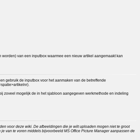
orzien worden) van een inputbox waarmee een nieuw artikel aangemaakt kan
rie en gebruik de inputbox voor het aanmaken van de betreffende
spatie>artikelnr).
rbij zoveel mogelijk de in het sjabloon aangegeven werkmethode en indeling
orden voor deze wiki. De afbeeldingen die je wilt uploaden mogen niet te groot
kun je van te voren middels bijvoorbeeld MS Office Picture Manager aanpassen de