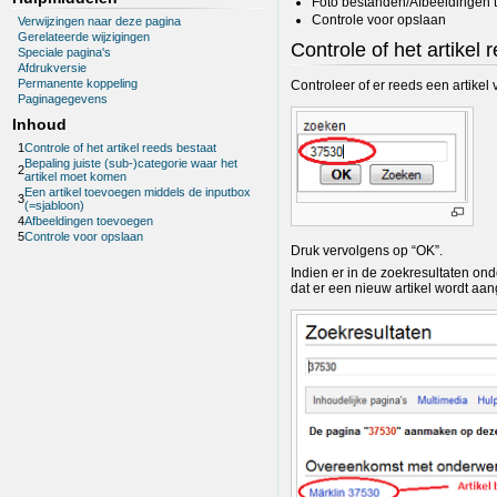
Foto bestanden/Afbeeldingen
Controle voor opslaan
Verwijzingen naar deze pagina
Gerelateerde wijzigingen
Controle of het artikel 
Speciale pagina's
Afdrukversie
Permanente koppeling
Controleer of er reeds een artikel
Paginagegevens
Inhoud
1
Controle of het artikel reeds bestaat
Bepaling juiste (sub-)categorie waar het
2
artikel moet komen
Een artikel toevoegen middels de inputbox
3
(=sjabloon)
4
Afbeeldingen toevoegen
5
Controle voor opslaan
Druk vervolgens op “OK”.
Indien er in de zoekresultaten ond
dat er een nieuw artikel wordt aa