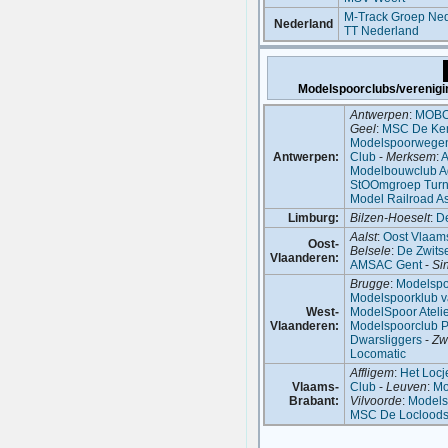
M-Track Groep Ne
Nederland
TT Nederland
Modelspoorclubs/verenigi
Antwerpen
:
MOB
Geel
:
MSC De Ke
Modelspoorwegen 
Antwerpen:
Club
-
Merksem
:
A
Modelbouwclub A
StOOmgroep Turn
Model Railroad As
Limburg:
Bilzen-Hoeselt
:
De
Aalst
:
Oost Vlaam
Oost-
Belsele
:
De Zwits
Vlaanderen:
AMSAC Gent
-
Si
Brugge
:
Modelspo
Modelspoorklub v
West-
ModelSpoor Ateli
Vlaanderen:
Modelspoorclub P
Dwarsliggers
-
Zw
Locomatic
Affligem
:
Het Locj
Vlaams-
Club
-
Leuven
:
Mo
Brabant:
Vilvoorde
:
Models
MSC De Loclood