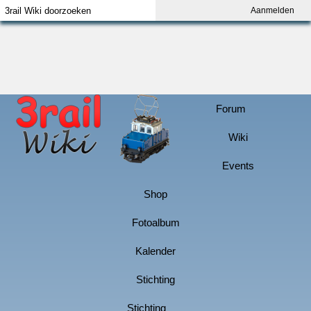
Aanmelden
Index
Aanmelden