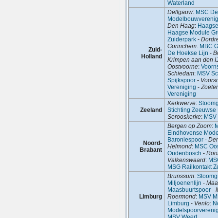
Waterland
Delfgauw
:
MSC Del
Modelbouwverenig
Den Haag
:
Haagse
Haagse Module G
Zuiderpark
-
Dordr
Gorinchem
:
MBC G
Zuid-
De Hoekse Lijn
-
B
Holland
Krimpen aan den I
Oostvoorne
:
Voorn
Schiedam
:
MSV Sc
Spijkspoor
-
Voors
Vereniging
-
Zoete
Vereniging
Kerkwerve
:
Stoomg
Zeeland
Stichting Zeeuwse
Serooskerke
:
MSV 
Bergen op Zoom
:
M
Eindhovense Mode
Baroniespoor
-
De
Noord-
Helmond
:
MSC Oos
Brabant
Oudenbosch
-
Roo
Valkenswaard
:
MS
MSG Railkontakt 
Brunssum
:
Stoomg
Miljoenenlijn
-
Maas
Maasbuurtspoor
-
Limburg
Roermond
:
MSV Mi
Limburg
-
Venlo
:
N
Modelspoorvereni
MSV Weert