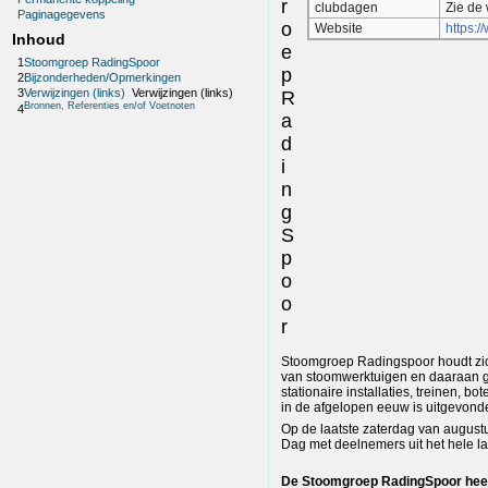
r
clubdagen
Zie de 
Paginagegevens
o
Website
https:/
Inhoud
e
1
Stoomgroep RadingSpoor
p
2
Bijzonderheden/Opmerkingen
3
Verwijzingen (links)
Verwijzingen (links)
R
Bronnen, Referenties en/of Voetnoten
4
a
d
i
n
g
S
p
o
o
r
Stoomgroep Radingspoor houdt zic
van stoomwerktuigen en daaraan 
stationaire installaties, treinen, b
in de afgelopen eeuw is uitgevon
Op de laatste zaterdag van august
Dag met deelnemers uit het hele l
De Stoomgroep RadingSpoor heef