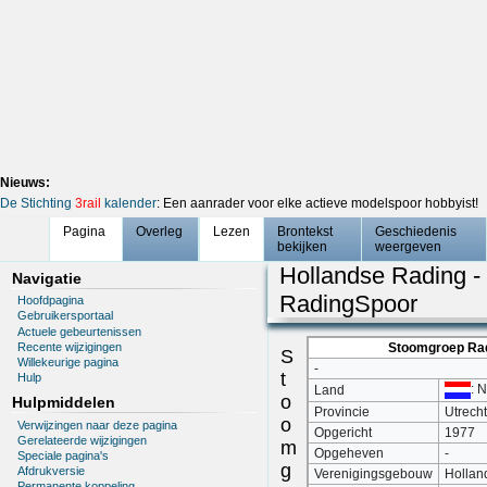
Nieuws:
De Stichting
3rail
kalender
: Een aanrader voor elke actieve modelspoor hobbyist!
Pagina
Overleg
Lezen
Brontekst
Geschiedenis
bekijken
weergeven
Hollandse Rading 
Navigatie
RadingSpoor
Hoofdpagina
Gebruikersportaal
Actuele gebeurtenissen
Recente wijzigingen
Stoomgroep Ra
S
Willekeurige pagina
-
t
Hulp
: 
Land
o
Hulpmiddelen
Provincie
Utrech
o
Verwijzingen naar deze pagina
Opgericht
1977
Gerelateerde wijzigingen
m
Opgeheven
-
Speciale pagina's
g
Afdrukversie
Verenigingsgebouw
Hollan
Permanente koppeling