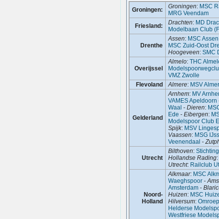
Groningen
:
MSC Ra
Groningen:
MRG Veendam
Drachten
:
MD Drac
Friesland:
Modelbaan Club (
Assen
:
MSC Assen
Drenthe
MSC Zuid-Oost Dr
Hoogeveen
:
SMC D
Almelo
:
THC Almel
Overijssel
Modelspoorwegcl
VMZ Zwolle
Flevoland
Almere
:
MSV Alme
Arnhem
:
MV Arnhe
VAMES Apeldoorn
Waal
-
Dieren
:
MSC
Ede
-
Eibergen
:
MS
Gelderland
Modelspoor Club 
Spijk
:
MSV Linges
Vaassen
:
MSG IJss
Veenendaal
-
Zutp
Bilthoven
:
Stichti
Utrecht
Hollandse Rading
Utrecht
:
Railclub U
Alkmaar
:
MSC Alk
Waeghspoor
-
Ams
Amsterdam
-
Blari
Noord-
Huizen
:
MSC Huiz
Holland
Hilversum
:
Omroep
Helderse Modelsp
Westfriese Models