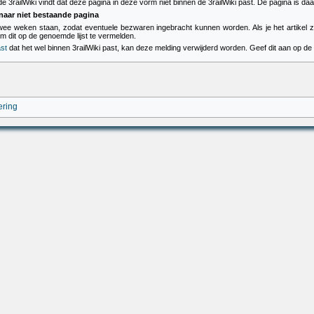
3railWiki vindt dat deze pagina in deze vorm niet binnen de 3railWiki past. De pagina is 
naar niet bestaande pagina
ikel twee weken staan, zodat eventuele bezwaren ingebracht kunnen worden. Als je het artikel
om dit op de genoemde lijst te vermelden.
st
dat het wel binnen 3railWiki past, kan deze melding verwijderd worden. Geef dit aan op de
ering