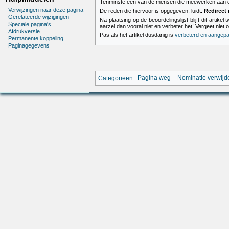
Tenminste een van de mensen die meewerken aan de 
Verwijzingen naar deze pagina
De reden die hiervoor is opgegeven, luidt:
Redirect 
Gerelateerde wijzigingen
Na plaatsing op de beoordelingslijst blijft dit art
Speciale pagina's
aarzel dan vooral niet en verbeter het! Vergeet niet 
Afdrukversie
Pas als het artikel dusdanig is
verbeterd en aangepa
Permanente koppeling
Paginagegevens
Categorieën
:
Pagina weg
Nominatie verwijd