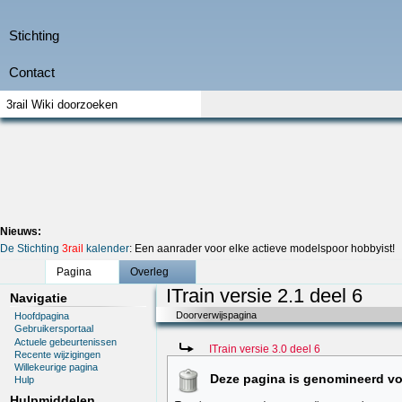
Nieuws:
De Stichting
3rail
kalender
: Een aanrader voor elke actieve modelspoor hobbyist!
Pagina
Overleg
ITrain versie 2.1 deel 6
Navigatie
Doorverwijspagina
Hoofdpagina
Gebruikersportaal
Actuele gebeurtenissen
Doorverwijzing naar:
ITrain versie 3.0 deel 6
Recente wijzigingen
Willekeurige pagina
Deze pagina is genomineerd vo
Hulp
Hulpmiddelen