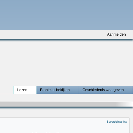
Aanmelden
Lezen
Brontekst bekijken
Geschiedenis weergeven
Beoordelingslijst