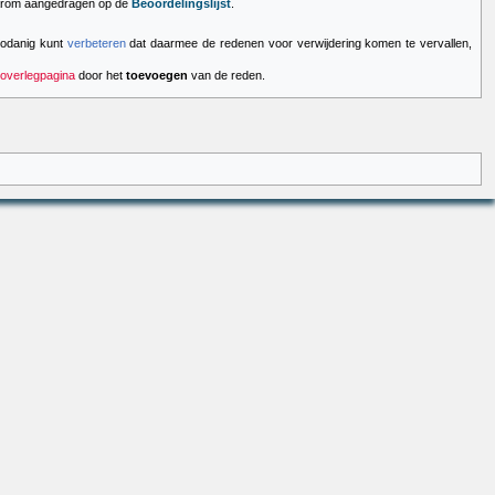
daarom aangedragen op de
Beoordelingslijst
.
 zodanig kunt
verbeteren
dat daarmee de redenen voor verwijdering komen te vervallen,
overlegpagina
door het
toevoegen
van de reden.