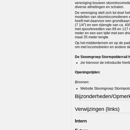
vereniging bouwen stoomlocomoti
diverse afmetingen en schalen.
De vereniging stelt zich tot doel 
modellen van stoomlocomotieven e
heeft met daarvoor een grondbaan
(7 1/4") en een rijlengte van ca. 4
met spoorbreedten van 89 en 127 m
meter en een een tafel met een dri
maal 35 meter lengte.
Op het middenterrein en op de pad
om met locomobielen en andere sto
De Stoomgroep Stormpolderrail h
zie hiervoor de introductie hie
Openingstijden
:
Bronnen:
Website Stoomgroep Stormpolde
Bijzonderheden/Opmer
Verwijzingen (links)
Intern