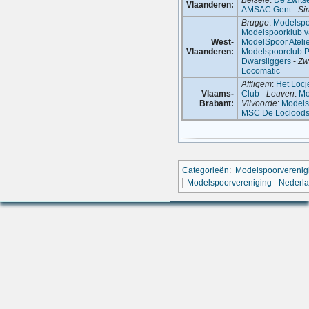
Vlaanderen:
AMSAC Gent
-
Si
Brugge
:
Modelspo
Modelspoorklub v
West-
ModelSpoor Ateli
Vlaanderen:
Modelspoorclub P
Dwarsliggers
-
Zw
Locomatic
Affligem
:
Het Locj
Vlaams-
Club
-
Leuven
:
Mo
Brabant:
Vilvoorde
:
Models
MSC De Loclood
Categorieën
:
Modelspoorverenig
Modelspoorvereniging - Nederl