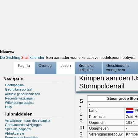
Nieuws:
De Stichting
3rail
kalender
: Een aanrader voor elke actieve modelspoor hobbyist!
Pagina
Overleg
Lezen
Brontekst
Geschiedenis
bekijken
weergeven
Krimpen aan den IJ
Navigatie
Stormpolderrail
Hoofdpagina
Gebruikersportaal
Actuele gebeurtenissen
Recente wijzigingen
Stoomgroep Storm
S
Willekeurige pagina
-
t
Hulp
: 
Land
o
Hulpmiddelen
Provincie
Zuid-H
o
Verwijzingen naar deze pagina
Opgericht
1984
Gerelateerde wijzigingen
m
Opgeheven
-
Speciale pagina's
g
Afdrukversie
Verenigingsgebouw
Krimpe
Permanente koppeling