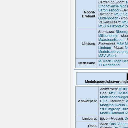
Bergen op Zoom
:
M
Eindhovense Mode
Baroniespoor
-
De
Noord-
Helmond
:
MSC Oos
Brabant
Oudenbosch
-
Roo
Valkenswaard
:
MS
MSG Railkontakt 
Brunssum
:
Stoomg
Miljoenenlijn
-
Maas
Maasbuurtspoor
-
Limburg
Roermond
:
MSV Mi
Limburg
-
Venlo
:
N
Modelspoorvereni
MSV Weert
M-Track Groep Ne
Nederland
TT Nederland
Modelspoorclubs/verenigi
Antwerpen
:
MOB
Geel
:
MSC De Ke
Modelspoorwegen 
Antwerpen:
Club
-
Merksem
:
A
Modelbouwclub A
StOOmgroep Turn
Model Railroad As
Limburg:
Bilzen-Hoeselt
:
De
Aalst
:
Oost Vlaam
Oost-
Belsele
:
De Zwits