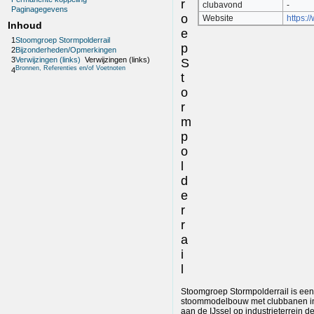
r
clubavond
-
Paginagegevens
o
Website
https:/
Inhoud
e
1
Stoomgroep Stormpolderrail
p
2
Bijzonderheden/Opmerkingen
3
Verwijzingen (links)
Verwijzingen (links)
S
Bronnen, Referenties en/of Voetnoten
4
t
o
r
m
p
o
l
d
e
r
r
a
i
l
Stoomgroep Stormpolderrail is ee
stoommodelbouw met clubbanen in
aan de IJssel op industrieterrein 