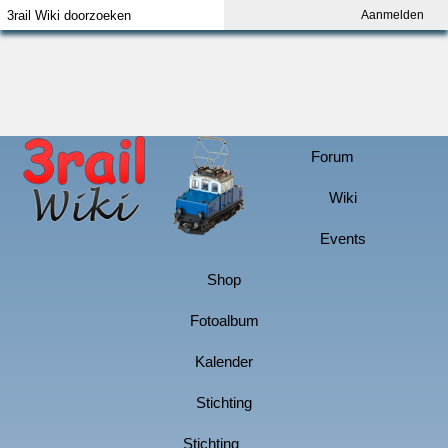
Aanmelden
Index
Aanmelden