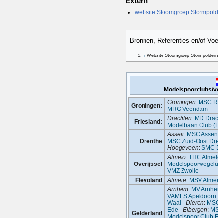
Extern
website Stoomgroep Stormpolde
Bronnen, Referenties en/of Vo
↑
Website Stoomgroep Stormpolderra
Modelspoorclubs/v
Groningen
:
MSC Ra
Groningen:
MRG Veendam
Drachten
:
MD Drac
Friesland:
Modelbaan Club (
Assen
:
MSC Assen
Drenthe
MSC Zuid-Oost Dr
Hoogeveen
:
SMC D
Almelo
:
THC Almel
Overijssel
Modelspoorwegcl
VMZ Zwolle
Flevoland
Almere
:
MSV Alme
Arnhem
:
MV Arnhe
VAMES Apeldoorn
Waal
-
Dieren
:
MSC
Ede
-
Eibergen
:
MS
Gelderland
Modelspoor Club 