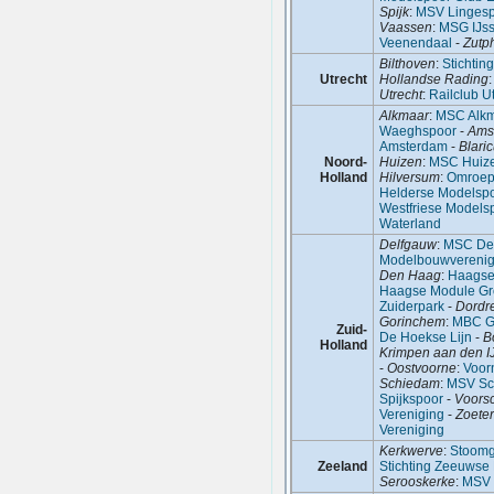
Spijk
:
MSV Linges
Vaassen
:
MSG IJss
Veenendaal
-
Zutp
Bilthoven
:
Stichti
Utrecht
Hollandse Rading
Utrecht
:
Railclub U
Alkmaar
:
MSC Alk
Waeghspoor
-
Ams
Amsterdam
-
Blari
Noord-
Huizen
:
MSC Huiz
Holland
Hilversum
:
Omroep
Helderse Modelsp
Westfriese Models
Waterland
Delfgauw
:
MSC Del
Modelbouwverenig
Den Haag
:
Haagse
Haagse Module G
Zuiderpark
-
Dordr
Gorinchem
:
MBC G
Zuid-
De Hoekse Lijn
-
B
Holland
Krimpen aan den I
-
Oostvoorne
:
Voor
Schiedam
:
MSV Sc
Spijkspoor
-
Voors
Vereniging
-
Zoete
Vereniging
Kerkwerve
:
Stoomg
Zeeland
Stichting Zeeuwse
Serooskerke
:
MSV 