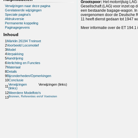
Grootspoor:
Het motorrijtuig LAG
Verwijzingen naar deze pagina
Gesellschaft (LAG) voor inzet op 
Gerelateerde wijzigingen
een bestaande bagage-wagon. In 1
overgenomen door de Deutsche Re
Speciale pagina's
11 heeft dienst gedaan tot 1947 wa
Afdrukversie
Permanente koppeling
Meer informatie over de ET 194.1 i
Paginagegevens
Inhoud
1
Märklin 26194 Treinset
2
Voorbeeld Locomotief
3
Model
4
Verpakking
5
Aandrijving
6
Verlichting en Functies
7
Materiaal
8
Details
9
Bijzonderheden/Opmerkingen
10
Conclusie
Verwijzingen
Verwijzingen (links)
11
(links)
12
Meerdere Modelfoto's
Bronnen, Referenties en/of Voetnoten
13