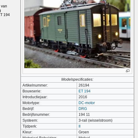
n van
g
ET 194
Modelspecificaties:
Artikelnummer:
26194
Bouwserie:
ET 194
Introductiejaar:
2016
Motortype:
DC-motor
Bedrijf:
DRG
Bedrijfsnummer:
194 11
Systeem:
3-rail (wisselstroom)
Tijdperk:
II
Kleur:
Groen