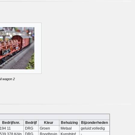
il wagon 2
Bedrijfsnr.
Bedrijf
Kleur
Behuizing
Bijzonderheden
194 11
DRG
Groen
Metaal
geluid:volledig
539 378 Köln
DRG
Roodbruin
Kunststof
-