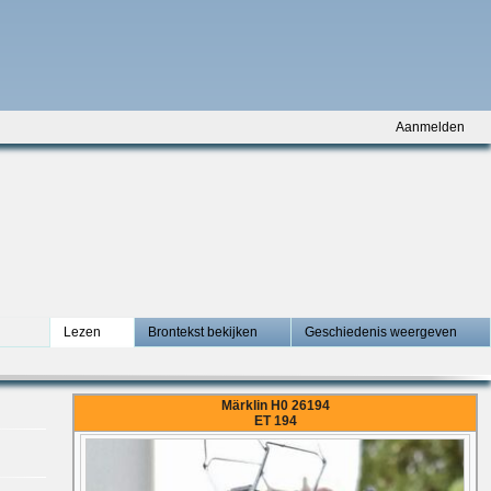
Aanmelden
Lezen
Brontekst bekijken
Geschiedenis weergeven
Märklin H0 26194
ET 194