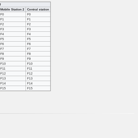
f
Mobile Station 2
Central station
F0
F0
F1
F1
F2
F2
F3
F3
F4
F4
F5
F5
F6
F6
F7
F7
F8
F8
F9
F9
F10
F10
F11
F11
F12
F12
F13
F13
F14
F14
F15
F15