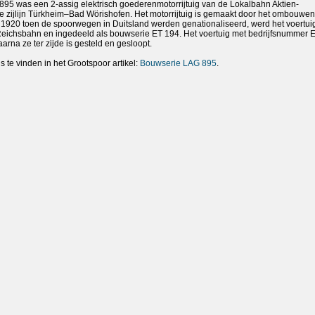
 895 was een 2-assig elektrisch goederenmotorrijtuig van de Lokalbahn Aktien-
de zijlijn Türkheim–Bad Wörishofen. Het motorrijtuig is gemaakt door het ombouwe
920 toen de spoorwegen in Duitsland werden genationaliseerd, werd het voertui
ichsbahn en ingedeeld als bouwserie ET 194. Het voertuig met bedrijfsnummer 
arna ze ter zijde is gesteld en gesloopt.
s te vinden in het Grootspoor artikel:
Bouwserie LAG 895
.