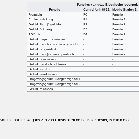
Functies van deze Electrische locomotie
Functie
Control Unit 6021
Mobile Station 1
Frontsein
F0
Functie
Cabineverlichting
F1
Functie 1
Geluid: Bedrijfsgeluiden
F2
Functie 3
Geluid: fluit lang
F3
Functie 4
ABV, uit
F4
Functie 2
Geluid: piepende remmen
-
Functie 8
Geluid: deur laadruimte open/dicht
-
Functie 6
Geluid: rangeerfluit
-
Functie 5
Geluid: deur (cabine) open/dicht
-
Functie 7
Geluid: compressor
-
-
Geluid: perslucht afblazen
-
-
Geluid: luidklok
-
-
Geluid: zandstrooier
-
-
Omgevingsgeluid: Rangeersignaal 1
-
-
Omgevingsgeluid: Rangeersignaal 2
-
-
Geluid: raillassen
-
-
 van metaal. De wagons zijn van kunststof en de basis (ondestel) is van metaal.