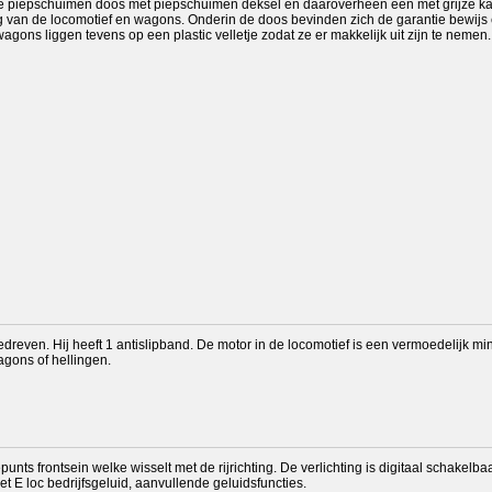
tte piepschuimen doos met piepschuimen deksel en daaroverheen een met grijze k
g van de locomotief en wagons. Onderin de doos bevinden zich de garantie bewijs 
ons liggen tevens op een plastic velletje zodat ze er makkelijk uit zijn te nemen.
reven. Hij heeft 1 antislipband. De motor in de locomotief is een vermoedelijk min
gons of hellingen.
epunts frontsein welke wisselt met de rijrichting. De verlichting is digitaal schak
 E loc bedrijfsgeluid, aanvullende geluidsfuncties.