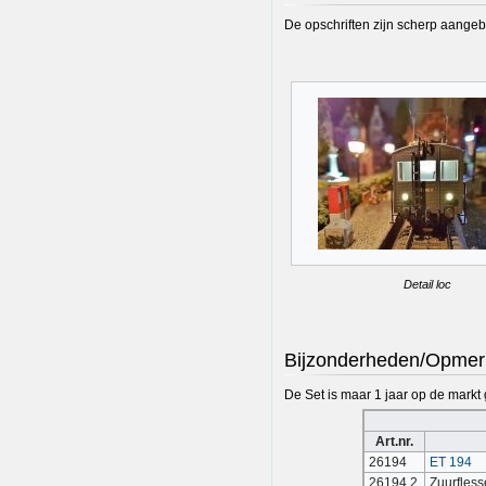
De opschriften zijn scherp aangeb
Detail loc
Bijzonderheden/Opmer
De Set is maar 1 jaar op de markt
Art.nr.
26194
ET 194
26194.2
Zuurfles