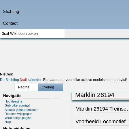
Nieuws:
De Stichting
3rail
kalender
: Een aanrader voor elke actieve modelspoor hobbyist!
Pagina
Overleg
Märklin 26194
Navigatie
Hoofdpagina
Gebruikersportaal
Märklin 26194 Treinset
Actuele gebeurtenissen
Recente wijzigingen
Willekeurige pagina
Voorbeeld Locomotief
Hulp
Hulpmiddelen