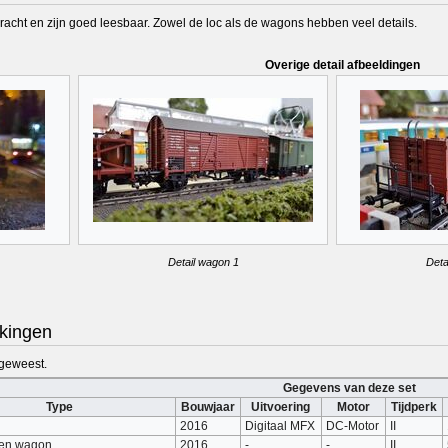
racht en zijn goed leesbaar. Zowel de loc als de wagons hebben veel details.
Overige detail afbeeldingen
Detail wagon 1
Deta
kingen
 geweest.
Gegevens van deze set
Type
Bouwjaar
Uitvoering
Motor
Tijdperk
2016
Digitaal MFX
DC-Motor
II
sen wagon
2016
-
-
II