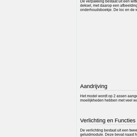
De verpakking bestaat uit een wi
deksel, met daarop een afbeeldin
onderhoudsboekje. De loc en de wag
Aandrijving
Het model wordt op 2 assen aanged
moeilijkheden hebben met veel wa
Verlichting en Functies
De verlichting bestaat uit een twe
geluidmodule. Deze bevat naast het