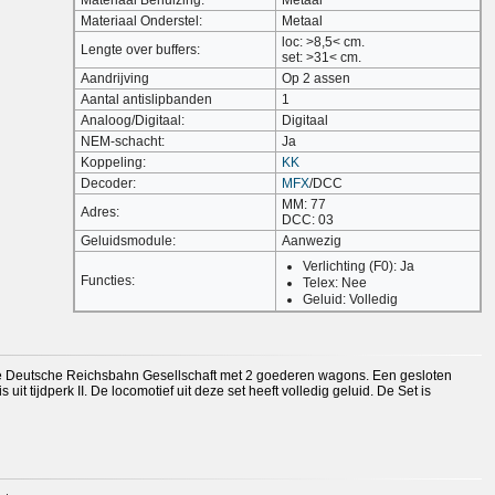
Materiaal Behuizing:
Metaal
Materiaal Onderstel:
Metaal
loc: >8,5< cm.
Lengte over buffers:
set: >31< cm.
Aandrijving
Op 2 assen
Aantal antislipbanden
1
Analoog/Digitaal:
Digitaal
NEM-schacht:
Ja
Koppeling:
KK
Decoder:
MFX
/DCC
MM: 77
Adres:
DCC: 03
Geluidsmodule:
Aanwezig
Verlichting (F0): Ja
Functies:
Telex: Nee
Geluid: Volledig
n de Deutsche Reichsbahn Gesellschaft met 2 goederen wagons. Een gesloten
 uit tijdperk II. De locomotief uit deze set heeft volledig geluid. De Set is