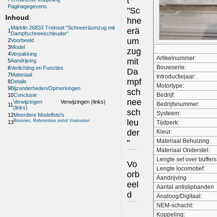
t
Paginagegevens
"Sc
Inhoud
hne
Märklin 26833 Treinset "Schneeräumzug mit
erä
1
Dampfschneeschleuder"
um
2
Voorbeeld
3
Model
zug
4
Verpakking
Artikelnummer:
mit
5
Aandrijving
Bouwserie:
6
Verlichting en Functies
Da
7
Materiaal
Introductiejaar:
mpf
8
Details
Motortype:
9
Bijzonderheden/Opmerkingen
sch
Bedrijf:
10
Conclusie
nee
Verwijzingen
Verwijzingen (links)
Bedrijfsnummer:
11
(links)
sch
Systeem:
12
Meerdere Modelfoto's
leu
Bronnen, Referenties en/of Voetnoten
13
Tijdperk:
der
Kleur:
Materiaal Behuizing:
"
Materiaal Onderstel:
Lengte set over buffers
Vo
Lengte locomotief:
orb
Aandrijving
eel
Aantal antislipbanden
d
Analoog/Digitaal:
NEM-schacht:
Koppeling: