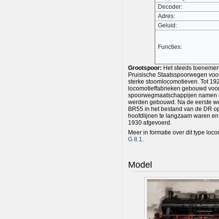
Decoder:
Adres:
Geluid:
Functies:
Grootspoor:
Het steeds toenemen
Pruisische Staatsspoorwegen voor
sterke stoomlocomotieven. Tot 1
locomotieffabrieken gebouwd voo
spoorwegmaatschappijen namen de
werden gebouwd. Na de eerste we
BR55 in het bestand van de DR 
hoofdlijnen te langzaam waren en 
1930 afgevoerd.
Meer in formatie over dit type loco
G 8.1
.
Model