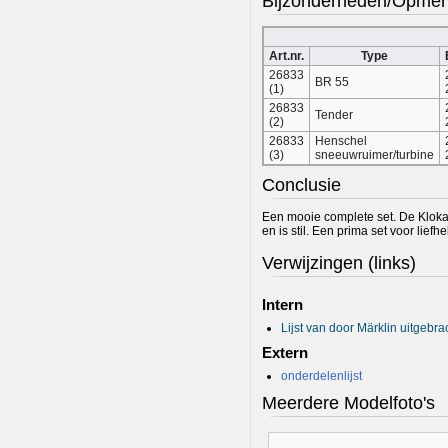
Bijzonderheden/Opmer
Art.nr.
Type
26833
BR 55
(1)
26833
Tender
(2)
26833
Henschel
(3)
sneeuwruimer/turbine
Conclusie
Een mooie complete set. De Kloka
en is stil. Een prima set voor liefh
Verwijzingen (links)
Intern
Lijst van door Märklin uitgebr
Extern
onderdelenlijst
Meerdere Modelfoto's