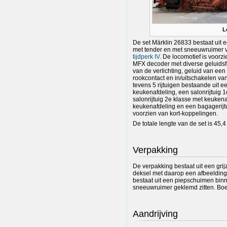
L
De set Märklin 26833 bestaat uit
met tender en met sneeuwruimer 
tijdperk IV
. De locomotief is voorz
MFX decoder met diverse geluidsfu
van de verlichting, geluid van een 
rookcontact en in/uitschakelen va
tevens 5 rijtuigen bestaande uit e
keukenafdeling, een salonrijtuig 
salonrijtuig 2e klasse met keukena
keukenafdeling en een bagagerijtui
voorzien van kort-koppelingen.
De totale lengte van de set is 45,4
Verpakking
De verpakking bestaat uit een gri
deksel met daarop een afbeelding
bestaat uit een piepschuimen bin
sneeuwruimer geklemd zitten. Boek
Aandrijving