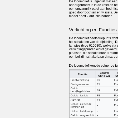
De locomotief is uitgerust met ee
ondergebracht is in de ketel en 
een omvangrijk palet aan bedrijfsge
goed door bochten en wissels. De 
model heeft 2 anti-slip banden.
Verlichting en Functies
De locomotief heeft driepunts fron
het schakelen van de rijrichting. 
lampjes (type 610080), welke via e
verlichtingspunten wordt gevoerd
plaatsen, die schakelbaar is midde
een bel zijn schakelbaar d.m.v. een
De locomotief kent de volgende fu
Control
Functie
Unit 6021
St
Frontverlichting
F0
Fun
Rookgenerator
F1
Fun
Geluid:
F2
Fun
bedrijfsgeluiden
Geluid: locfluit
F3
Fun
ABV, uit
F4
Fun
Geluid: piepende
-
Fun
remmen uit
Geluid: luchtpomp
-
Fun
Geluid: rangeerfluit
-
Fun