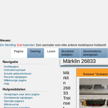
Nieuws:
De Stichting
3rail
kalender
: Een aanrader voor elke actieve modelspoor hobbyist!
Pagina
Overleg
Lezen
Brontekst
Geschiedenis
bekijken
weergeven
Märklin 26833
Navigatie
Hoofdpagina
Gebruikersportaal
Mä
Actuele gebeurtenissen
Treinset "Schnee
Recente wijzigingen
rkli
Willekeurige pagina
n
Hulp
268
Hulpmiddelen
33
Verwijzingen naar deze pagina
Trei
Gerelateerde wijzigingen
Speciale pagina's
nse
Afdrukversie
Permanente koppeling