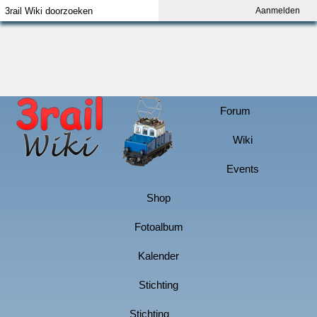
Aanmelden
Index
Aanmelden