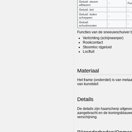
Geluid: stoom
-
Fun
afblazen
Geluid: bel
-
-
Geluid: kolen
-
-
scheppen
Geluid:
-
-
schudrooster
Functies van de sneeuwschuiver b
Verlichting (schijnwerper)
Rookcontact
Stoomloc rijgeluid
Locfluit
Materiaal
Het frame (onderstel) is van metaa
van kunststof.
Details
De details zijn haarscherp uitgevo
aangebracht en de koningsblauwe
verschijning.