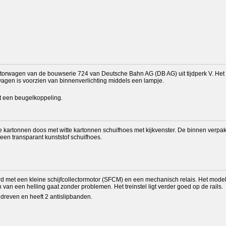
orwagen van de bouwserie 724 van Deutsche Bahn AG (DB AG) uit tijdperk V. Het m
agen is voorzien van binnenverlichting middels een lampje.
t een beugelkoppeling.
te kartonnen doos met witte kartonnen schuifhoes met kijkvenster. De binnen verpak
en transparant kunststof schuifhoes.
d met een kleine schijfcollectormotor (SFCM) en een mechanisch relais. Het model
an een helling gaat zonder problemen. Het treinstel ligt verder goed op de rails.
dreven en heeft 2 antislipbanden.