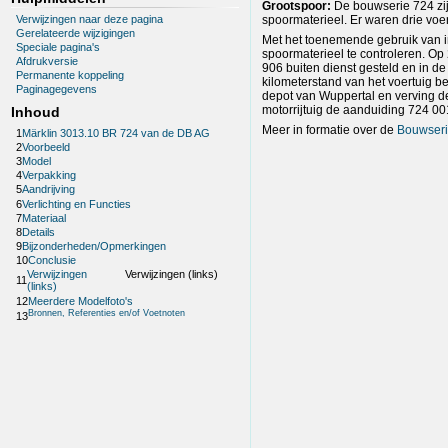
Grootspoor:
De bouwserie 724 zij
Verwijzingen naar deze pagina
spoormaterieel. Er waren drie voe
Gerelateerde wijzigingen
Met het toenemende gebruik van in
Speciale pagina's
spoormaterieel te controleren. Op
Afdrukversie
906 buiten dienst gesteld en in de
Permanente koppeling
kilometerstand van het voertuig b
Paginagegevens
depot van Wuppertal en verving de
motorrijtuig de aanduiding 724 00
Inhoud
Meer in formatie over de
Bouwseri
1
Märklin 3013.10 BR 724 van de DB AG
2
Voorbeeld
3
Model
4
Verpakking
5
Aandrijving
6
Verlichting en Functies
7
Materiaal
8
Details
9
Bijzonderheden/Opmerkingen
10
Conclusie
Verwijzingen
Verwijzingen (links)
11
(links)
12
Meerdere Modelfoto's
Bronnen, Referenties en/of Voetnoten
13