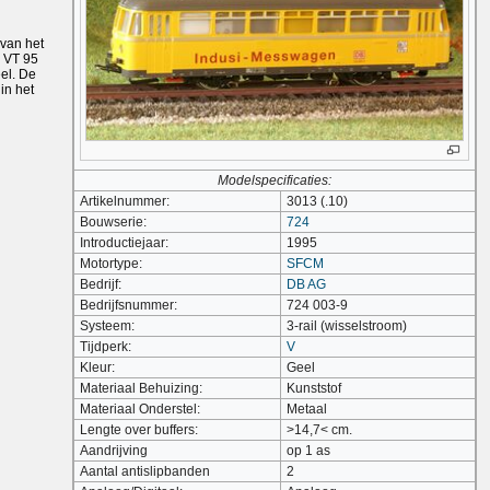
 van het
 VT 95
eel. De
in het
Modelspecificaties:
Artikelnummer:
3013 (.10)
Bouwserie:
724
Introductiejaar:
1995
Motortype:
SFCM
Bedrijf:
DB AG
Bedrijfsnummer:
724 003-9
Systeem:
3-rail (wisselstroom)
Tijdperk:
V
Kleur:
Geel
Materiaal Behuizing:
Kunststof
Materiaal Onderstel:
Metaal
Lengte over buffers:
>14,7< cm.
Aandrijving
op 1 as
Aantal antislipbanden
2