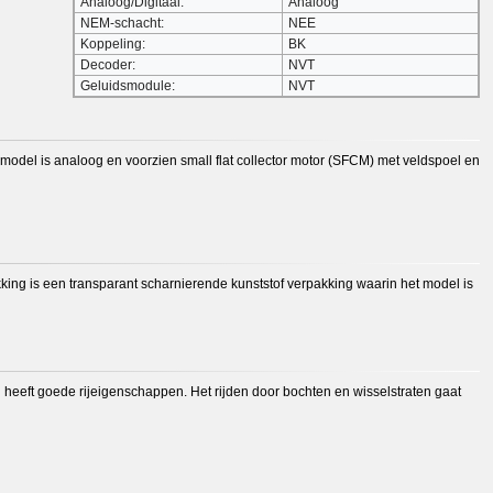
Analoog/Digitaal:
Analoog
NEM-schacht:
NEE
Koppeling:
BK
Decoder:
NVT
Geluidsmodule:
NVT
odel is analoog en voorzien small flat collector motor (SFCM) met veldspoel en
king is een transparant scharnierende kunststof verpakking waarin het model is
 heeft goede rijeigenschappen. Het rijden door bochten en wisselstraten gaat