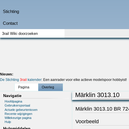
Nieuws:
De Stichting
3rail
kalender
: Een aanrader voor elke actieve modelspoor hobbyist!
Pagina
Overleg
Märklin 3013.10
Navigatie
Hoofdpagina
Gebruikersportaal
Märklin 3013.10 BR 7
Actuele gebeurtenissen
Recente wijzigingen
Willekeurige pagina
Voorbeeld
Hulp
Hulpmiddelen