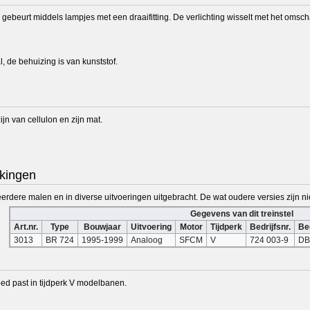
ebeurt middels lampjes met een draaifitting. De verlichting wisselt met het omscha
, de behuizing is van kunststof.
ijn van cellulon en zijn mat.
kingen
rdere malen en in diverse uitvoeringen uitgebracht. De wat oudere versies zijn nie
Gegevens van dit treinstel
Art.nr.
Type
Bouwjaar
Uitvoering
Motor
Tijdperk
Bedrijfsnr.
Bed
3013
BR 724
1995-1999
Analoog
SFCM
V
724 003-9
DB
ed past in tijdperk V modelbanen.