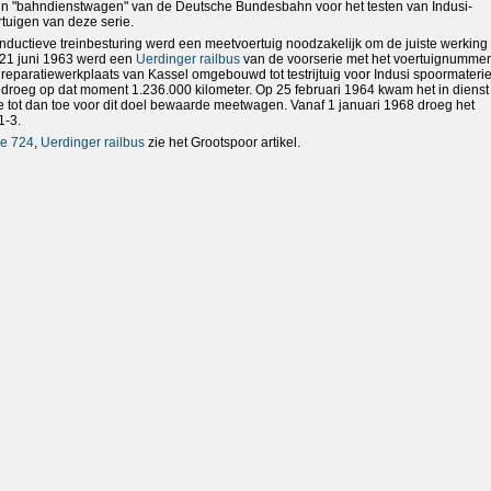
n "bahndienstwagen" van de Deutsche Bundesbahn voor het testen van Indusi-
rtuigen van deze serie.
ductieve treinbesturing werd een meetvoertuig noodzakelijk om de juiste werking
 21 juni 1963 werd een
Uerdinger railbus
van de voorserie met het voertuignummer
 reparatiewerkplaats van Kassel omgebouwd tot testrijtuig voor Indusi spoormateri
edroeg op dat moment 1.236.000 kilometer. Op 25 februari 1964 kwam het in dienst 
 tot dan toe voor dit doel bewaarde meetwagen. Vanaf 1 januari 1968 droeg het
1-3.
e 724
,
Uerdinger railbus
zie het Grootspoor artikel.