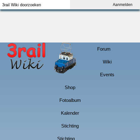
Aanmelden
Index
Aanmelden