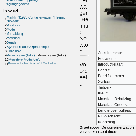
ner
Paginagegevens
wa
Inhoud
gen
Märklin 31976 Containerwagen "Helmut
"He
1
Newton"
lmu
2
Voorbeeld
3
Model
t
4
Verpakking
Ne
5
Materiaal
6
Details
wto
7
Bijzonderheden/Opmerkingen
n"
8
Conclusie
Artikelnummer:
9
Verwijzingen (links)
Verwijzingen (links)
Bouwserie:
10
Meerdere Modelfoto's
Vo
Bronnen, Referenties en/of Voetnoten
Introductiejaar:
11
orb
Bedrijf:
Bedrijfsnummer:
eel
Systeem:
d
Tijdperk:
Kleur:
Materiaal Behuizing:
Materiaal Onderstel:
Lengte over buffers:
NEM-schacht:
Koppeling:
Grootspoor:
De containerwagon i
vervoer van containers.