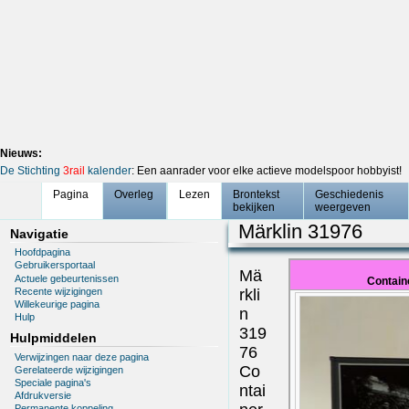
Nieuws:
De Stichting
3rail
kalender
: Een aanrader voor elke actieve modelspoor hobbyist!
Pagina
Overleg
Lezen
Brontekst
Geschiedenis
bekijken
weergeven
Märklin 31976
Navigatie
Hoofdpagina
Gebruikersportaal
Mä
Actuele gebeurtenissen
Contain
Recente wijzigingen
rkli
Willekeurige pagina
n
Hulp
319
Hulpmiddelen
76
Verwijzingen naar deze pagina
Co
Gerelateerde wijzigingen
Speciale pagina's
ntai
Afdrukversie
Permanente koppeling