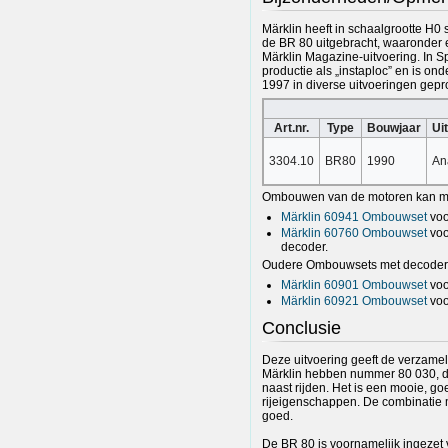
Märklin heeft in schaalgrootte H0
de BR 80 uitgebracht, waaronder
Märklin Magazine-uitvoering. In Sp
productie als „instaploc” en is 
1997 in diverse uitvoeringen gep
Art.nr.
Type
Bouwjaar
Ui
3304.10
BR80
1990
An
Ombouwen van de motoren kan me
Märklin 60941 Ombouwset
vo
Märklin 60760 Ombouwset
vo
decoder.
Oudere Ombouwsets met decoder 
Märklin 60901 Ombouwset
vo
Märklin 60921 Ombouwset
vo
Conclusie
Deze uitvoering geeft de verzamel
Märklin hebben nummer 80 030, d
naast rijden. Het is een mooie, go
rijeigenschappen. De combinatie m
goed.
De BR 80 is voornamelijk ingezet