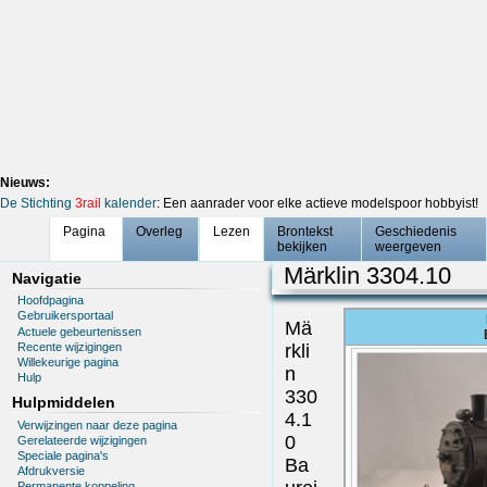
Nieuws:
De Stichting
3rail
kalender
: Een aanrader voor elke actieve modelspoor hobbyist!
Pagina
Overleg
Lezen
Brontekst
Geschiedenis
bekijken
weergeven
Märklin 3304.10
Navigatie
Hoofdpagina
Gebruikersportaal
Mä
Actuele gebeurtenissen
Recente wijzigingen
rkli
Willekeurige pagina
n
Hulp
330
Hulpmiddelen
4.1
Verwijzingen naar deze pagina
0
Gerelateerde wijzigingen
Speciale pagina's
Ba
Afdrukversie
Permanente koppeling