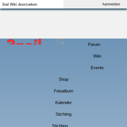
Aanmelden
Index
Aanmelden