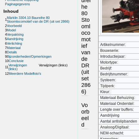
urei
Paginagegevens
he
Inhoud
80
Märklin 3304.10 Baureihe 80
Sto
1
Stoomlocomotief van de DR (uit set 2866)
oml
2
Voorbeeld
3
Model
oco
4
Verpakking
mot
5
Aandrijving
6
Verlichting
Artikelnummer:
ief
7
Materiaal
Bouwserie:
van
8
Details
Introductiejaar:
9
Bijzonderheden/Opmerkingen
de
10
Conclusie
Motortype:
DR
Verwijzingen
Verwijzingen (links)
11
Bedrijf:
(links)
(uit
12
Meerdere Modelfoto's
Bedrijfsnummer:
set
Systeem:
286
Tijdperk:
6)
Kleur:
Materiaal Behuizing:
Materiaal Onderstel:
Vo
Lengte over buffers:
orb
Aandrijving
eel
Aantal antislipbanden
d
Analoog/Digitaal:
NEM-schacht: