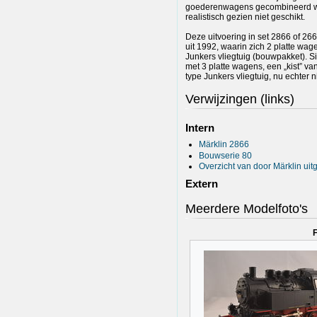
goederenwagens gecombineerd word
realistisch gezien niet geschikt.
Deze uitvoering in set 2866 of 26
uit 1992, waarin zich 2 platte wa
Junkers vliegtuig (bouwpakket). S
met 3 platte wagens, een „kist” 
type Junkers vliegtuig, nu echter 
Verwijzingen (links)
Intern
Märklin 2866
Bouwserie 80
Overzicht van door Märklin ui
Extern
Meerdere Modelfoto's
F