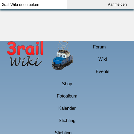
Aanmelden
Index
Aanmelden