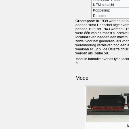
NEM-schacht:
Koppeling:
Decoder:
Grootspoor:
In 1939 werden de ee
door de firma Henschel afgelever
periode 1939 tot 1943 werden 31
werd één van de meest succesvol
locomotieven hadden een maximu
zowel voor het goederen- als voo
wereldoorlog verbleven nog een aa
waarvan er 12 bij de Österreich
werden als Reihe 50.
Meer in formatie over dit type loco
50
.
Model
M