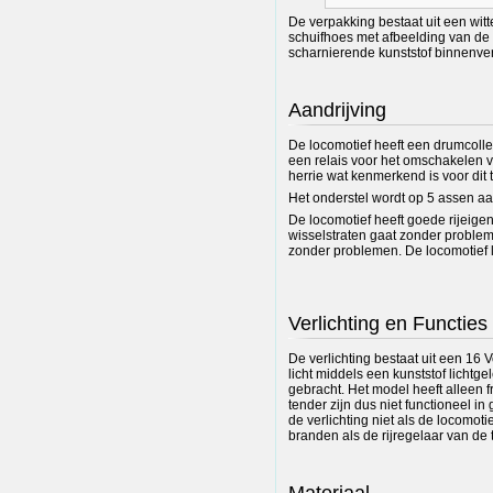
De verpakking bestaat uit een wit
schuifhoes met afbeelding van de l
scharnierende kunststof binnenve
Aandrijving
De locomotief heeft een drumcolle
een relais voor het omschakelen va
herrie wat kenmerkend is voor dit
Het onderstel wordt op 5 assen a
De locomotief heeft goede rijeige
wisselstraten gaat zonder proble
zonder problemen. De locomotief li
Verlichting en Functies
De verlichting bestaat uit een 16 V
licht middels een kunststof lichtge
gebracht. Het model heeft alleen f
tender zijn dus niet functioneel i
de verlichting niet als de locomotief
branden als de rijregelaar van de
Materiaal