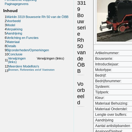
331
Paginagegevens
9
Inhoud
Bo
1
Märklin 3319 Bouwserie Rh 50 van de ÖBB
uw
2
Voorbeeld
3
Model
seri
4
Verpakking
e
5
Aandrijving
6
Verlichting en Functies
Rh
7
Materiaal
50
8
Details
9
Bijzonderheden/Opmerkingen
van
Artikelnummer:
10
Conclusie
de
Bouwserie:
Verwijzingen
Verwijzingen (links)
11
(links)
ÖB
Introductiejaar:
12
Meerdere Modelfoto's
Motortype:
B
Bronnen, Referenties en/of Voetnoten
13
Bedrijf:
Bedrijfsnummer:
Vo
Systeem:
orb
Tijdperk:
eel
Kleur:
d
Materiaal Behuizing:
Materiaal Onderstel:
Lengte over buffers:
Aandrijving
Aantal antislipbanden
Analoog/Digitaal: