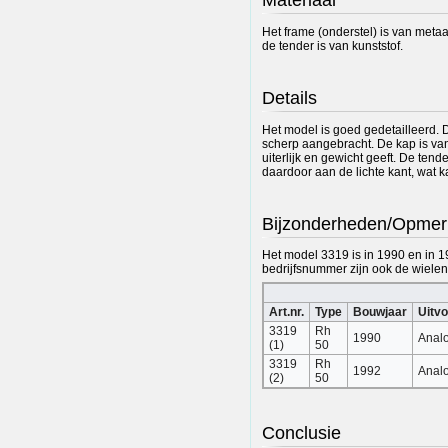
Het frame (onderstel) is van metaa
de tender is van kunststof.
Details
Het model is goed gedetailleerd. D
scherp aangebracht. De kap is va
uiterlijk en gewicht geeft. De ten
daardoor aan de lichte kant, wat 
Bijzonderheden/Opmer
Het model 3319 is in 1990 en in 1
bedrijfsnummer zijn ook de wielen 
Art.nr.
Type
Bouwjaar
Uitvo
3319
Rh
1990
Anal
(1)
50
3319
Rh
1992
Anal
(2)
50
Conclusie