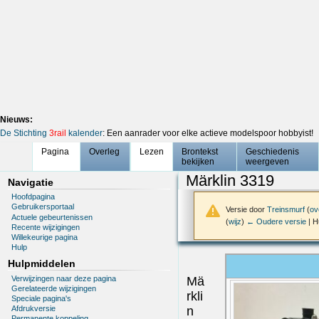
Nieuws:
De Stichting
3rail
kalender
: Een aanrader voor elke actieve modelspoor hobbyist!
Pagina
Overleg
Lezen
Brontekst
Geschiedenis
bekijken
weergeven
Märklin 3319
Navigatie
Hoofdpagina
Gebruikersportaal
Versie door
Treinsmurf
(
ov
Actuele gebeurtenissen
(
wijz
)
← Oudere versie
| H
Recente wijzigingen
Willekeurige pagina
Hulp
Hulpmiddelen
Verwijzingen naar deze pagina
Mä
Gerelateerde wijzigingen
rkli
Speciale pagina's
n
Afdrukversie
Permanente koppeling