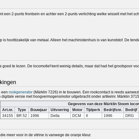
t een 2-punts frontsein en achter een 2-punts verlichting welke wisselt met het scha
p is hoofdzakelijk van metaal. Alleen het machinistenhuis is van kunststof. De tend
 is goed te lezen. De locomotief kent weinig details, maar dat had het grootspoor vo
kingen
om een
rookgenerator
(Märklin 7226) in te bouwen. Een rookcontact is reeds aanwez
 digitale versie met hoogvermogensmotor uitgebracht onder artikelnr. Märklin 37155,
Gegevens van deze Märklin Stoom loco
Art.nr.
Type
Bouwjaar
Uitvoering
Motor
Tijdperk
Bedrijfsnr.
Bedrijf
34155
BR 52
1996
Delta
DCM
II
1996
DRG
, die meer voor in de vitrine is vanwege de oranje kleur.