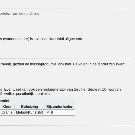
kelen van de rijrichting.
er (wannentender) is tevens in kunststof uitgevoerd.
orbeeld, gezien de massaproductie, ook niet. De kolen in de tender zijn zwart.
ig. Eventueel kan ook een rookgenerator van Seuthe (Seute nr.10) worden
 welke qua uiterlijk identiek is.
motief
Kleur
Behuizing
Bijzonderheden
Oranje
Metaal/Kunststof
MHI