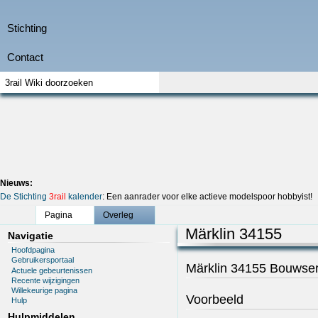
Nieuws:
De Stichting
3rail
kalender
: Een aanrader voor elke actieve modelspoor hobbyist!
Pagina
Overleg
Märklin 34155
Navigatie
Hoofdpagina
Gebruikersportaal
Märklin 34155 Bouwser
Actuele gebeurtenissen
Recente wijzigingen
Willekeurige pagina
Voorbeeld
Hulp
Hulpmiddelen