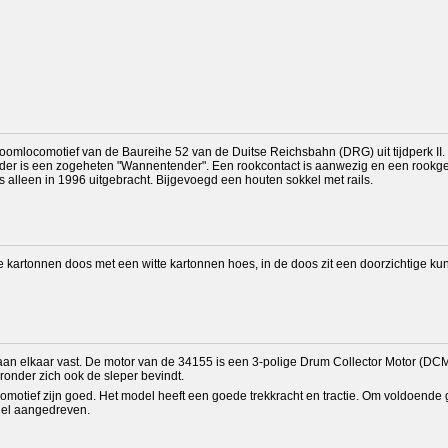
oomlocomotief van de Baureihe 52 van de Duitse Reichsbahn (DRG) uit tijdperk II. 
der is een zogeheten "Wannentender". Een rookcontact is aanwezig en een rookgene
is alleen in 1996 uitgebracht. Bijgevoegd een houten sokkel met rails.
te kartonnen doos met een witte kartonnen hoes, in de doos zit een doorzichtige k
 aan elkaar vast. De motor van de 34155 is een 3-polige Drum Collector Motor (DCM)
ronder zich ook de sleper bevindt.
otief zijn goed. Het model heeft een goede trekkracht en tractie. Om voldoende grip
del aangedreven.