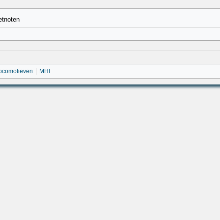
etnoten
locomotieven
MHI