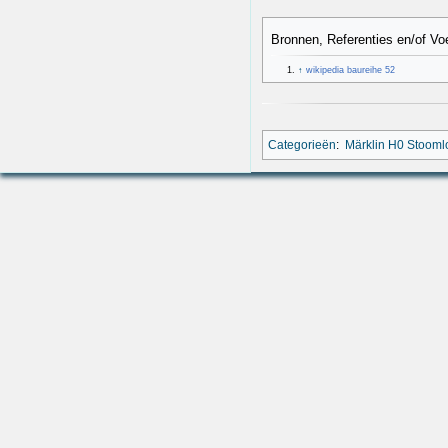
Bronnen, Referenties en/of Vo
↑
wikipedia baureihe 52
Categorieën
:
Märklin H0 Stoom