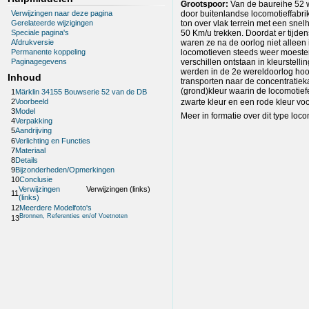
Grootspoor:
Van de baureihe 52 w
Verwijzingen naar deze pagina
door buitenlandse locomotieffabri
Gerelateerde wijzigingen
ton over vlak terrein met een sne
50 Km/u trekken. Doordat er tijd
Speciale pagina's
waren ze na de oorlog niet alleen
Afdrukversie
locomotieven steeds weer moesten 
Permanente koppeling
verschillen ontstaan in kleurstel
Paginagegevens
werden in de 2e wereldoorlog hoof
Inhoud
transporten naar de concentratiek
(grond)kleur waarin de locomotie
1
Märklin 34155 Bouwserie 52 van de DB
zwarte kleur en een rode kleur voo
2
Voorbeeld
3
Model
Meer in formatie over dit type loco
4
Verpakking
5
Aandrijving
6
Verlichting en Functies
7
Materiaal
8
Details
9
Bijzonderheden/Opmerkingen
10
Conclusie
Verwijzingen
Verwijzingen (links)
11
(links)
12
Meerdere Modelfoto's
Bronnen, Referenties en/of Voetnoten
13