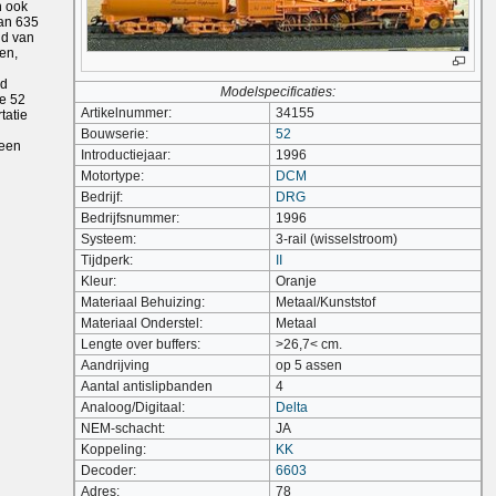
n ook
van 635
id van
en,
jd
Modelspecificaties:
he 52
Artikelnummer:
34155
tatie
Bouwserie:
52
 een
Introductiejaar:
1996
Motortype:
DCM
Bedrijf:
DRG
Bedrijfsnummer:
1996
Systeem:
3-rail (wisselstroom)
Tijdperk:
II
Kleur:
Oranje
Materiaal Behuizing:
Metaal/Kunststof
Materiaal Onderstel:
Metaal
Lengte over buffers:
>26,7< cm.
Aandrijving
op 5 assen
Aantal antislipbanden
4
Analoog/Digitaal:
Delta
NEM-schacht:
JA
Koppeling:
KK
Decoder:
6603
Adres:
78