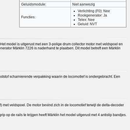
Geluidsmodule:
Niet aanwezig
Verlichting (F0): Nee
Rookgenerator: Ja
Functies:
Telex: Nee
Geluid: NVT
Het model is uitgerust met een 3-polige drum collector motor met veldspoel en
rator Märklin 7226 is naderhand te plaatsen. Dit model betreft een Märklin
unststof scharnierende verpakking waarin de locomotief is ondergebracht. Een
 met veldspoel. De motor bevind zich in de locomotief terwijl de delta-decoder
 op de rails te krijgen heeft Märklin het model uitgerust met 4 antislip bandjes.