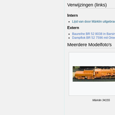
Verwijzingen (links)
Intern
Lijst van door Märklin uitgeb
Extern
Baureihe BR 52 8038 in Bars
Dampflok BR 52 7596 mit Orie
Meerdere Modelfoto's
Märklin 34155