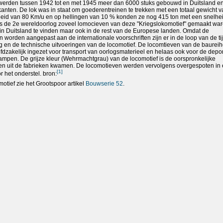
erden tussen 1942 tot en met 1945 meer dan 6000 stuks gebouwd in Duitsland e
kanten. De lok was in staat om goederentreinen te trekken met een totaal gewicht 
lheid van 80 Km/u en op hellingen van 10 % konden ze nog 415 ton met een snelhe
ens de 2e wereldoorlog zoveel lomocieven van deze "Kriegslokomotief" gemaakt war
 in Duitsland te vinden maar ook in de rest van de Europese landen. Omdat de
worden aangepast aan de internationale voorschriften zijn er in de loop van de ti
ling en de technische uitvoeringen van de locomotief. De locomtieven van de baurei
dzakelijk ingezet voor transport van oorlogsmaterieel en helaas ook voor de depor
ampen. De grijze kleur (Wehrmachtgrau) van de locomotief is de oorspronkelijke
fen uit de fabrieken kwamen. De locomotieven werden vervolgens overgespoten in
[
1
]
r het onderstel. bron:
motief zie het Grootspoor artikel
Bouwserie 52
.