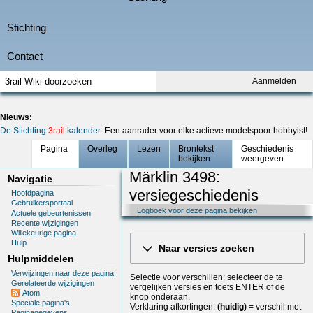
Aanmelden
Nieuws:
De Stichting
3rail
kalender
: Een aanrader voor elke actieve modelspoor hobbyist!
Pagina
Overleg
Lezen
Brontekst
Geschiedenis
bekijken
weergeven
Märklin 3498:
Navigatie
versiegeschiedenis
Hoofdpagina
Gebruikersportaal
Logboek voor deze pagina bekijken
Actuele gebeurtenissen
Recente wijzigingen
Willekeurige pagina
Hulp
Naar versies zoeken
Hulpmiddelen
Verwijzingen naar deze pagina
Selectie voor verschillen: selecteer de te
Gerelateerde wijzigingen
vergelijken versies en toets ENTER of de
Atom
knop onderaan.
Speciale pagina's
Verklaring afkortingen:
(huidig)
= verschil met
Paginagegevens