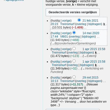
huidige versie,
(vorige)
= verschil met
voorgaande versie,
k
= kleine wijziging.
2
huidig
vorige
21 feb 2021
1
20:23
Treinsmurf
overleg
bijdragen
k
f
10.531 bytes
−1.409
e
G
1
huidig
vorige
14 mei 2020
e
b
4
17:44
Vt601
overleg
bijdragen
e
2
m
11.940 bytes
+468
n
0
e
→
Bijzonderheden/Opmerkingen
b
2
i
1
e
huidig
vorige
1 apr 2015 15:58
1
2
a
w
Treinsmurf
overleg
bijdragen
k
e
0
p
11.472 bytes
+123
→
Extern
r
2
r
k
huidig
vorige
1 apr 2015 15:58
0
2
i
Treinsmurf
overleg
bijdragen
k
0
n
11.349 bytes
+32
→
Verlichting en
1
g
Functies
5
s
2
huidig
vorige
29 mrt 2015
s
9
10:13
Treinsmurf
overleg
bijdragen
a
m
11.317 bytes
+11.317
Nieuwe
m
r
pagina aangemaakt met '{|
e
t
class="wikitable" style="float:right;
n
width:24%;" ! colspan="2" style=
2
v
"background: skyblue" | '''Märklin H0
0
a
3498''' <!-- Vervang ... door het artikelnr en
t
1
type...'
t
5
i