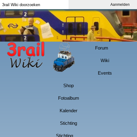
Aanmelden
Index
Aanmelden