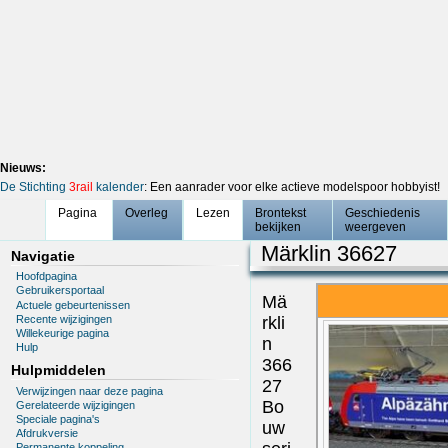
Nieuws:
De Stichting
3rail
kalender
: Een aanrader voor elke actieve modelspoor hobbyist!
Pagina
Overleg
Lezen
Brontekst
Geschiedenis
bekijken
weergeven
Märklin 36627
Navigatie
Hoofdpagina
Gebruikersportaal
Mä
Actuele gebeurtenissen
Recente wijzigingen
rkli
Willekeurige pagina
n
Hulp
366
Hulpmiddelen
27
Verwijzingen naar deze pagina
Bo
Gerelateerde wijzigingen
Speciale pagina's
uw
Afdrukversie
Permanente koppeling