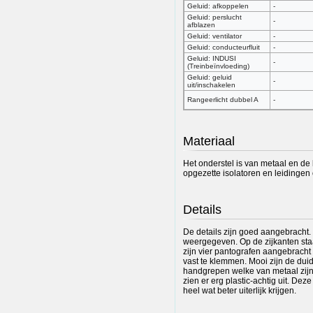
Geluid: afkoppelen
-
Geluid: perslucht
-
afblazen
Geluid: ventilator
-
Geluid: conducteurfluit
-
Geluid: INDUSI
-
(Treinbeïnvloeding)
Geluid: geluid
-
uit/inschakelen
Rangeerlicht dubbel A
-
Materiaal
Het onderstel is van metaal en de
opgezette isolatoren en leidingen 
Details
De details zijn goed aangebracht.
weergegeven. Op de zijkanten staat
zijn vier pantografen aangebracht
vast te klemmen. Mooi zijn de duid
handgrepen welke van metaal zijn
zien er erg plastic-achtig uit. Dez
heel wat beter uiterlijk krijgen.