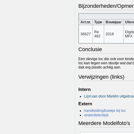
Bijzonderheden/Opmer
Art.nr.
Type
Bouwjaar
Uitvo
Re
Digit
36627
2016
482
MFX
Conclusie
Een stevige loc die ook voor kind
loc kan tegen een stootje wat dat b
dak erg plastic-achtig aan.
Verwijzingen (links)
Intern
Lijst van door Märklin uitgeb
Extern
handleiding/boekje bij loc
onderdelenlijst
Meerdere Modelfoto's