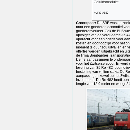
Geluidsmodule:
Functies:
Grootspoor:
De SBB was op zoek 
naar een goederenlocomotief voor 
goederenverkeer. Ook de BLS was
opvolger van de verouderde Ae 4/
opdracht voor een offerte voor ee
kosten en doorlooptijd voor het o
moment te duur zou uitvallen en t
offertes werden uitgebracht en ui
de firma Bombardier Transportat
kleine aanpassingen te ondergaan
voor het Zwitserse spoor. Er werd
levering van 35 Re 482 locomotiev
bestelling van vijftien stuks. De 
aanpassingen zowel op het Zwitse
inzetbaar is. De Re 482 heeft ee
lengte van 18,9 meter en weegt 84 