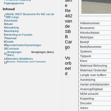
seri
Paginagegevens
e
Inhoud
Re
Märklin 36627 Bouwserie Re 482 van de
482
1
SBB Cargo
van
2
Voorbeeld
Artikelnummer:
3
Model
de
4
Verpakking
Bouwserie:
SB
5
Aandrijving
Introductiejaar:
6
Verlichting en Functies
B
Motortype:
7
Materiaal
Car
8
Details
Bedrijf:
9
Bijzonderheden/Opmerkingen
go
Bedrijfsnummer:
10
Conclusie
Systeem:
Verwijzingen
Verwijzingen (links)
11
(links)
Tijdperk:
Vo
12
Meerdere Modelfoto's
Kleur:
Bronnen, Referenties en/of Voetnoten
orb
13
Materiaal Behuizing:
eel
Materiaal Onderstel:
d
Lengte over buffers:
Aandrijving
Aantal antislipbanden
Analoog/Digitaal:
NEM-schacht:
Koppeling:
Decoder:
Adres: