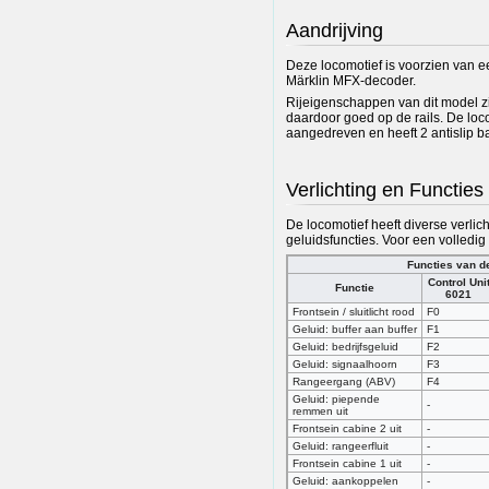
Aandrijving
Deze locomotief is voorzien van 
Märklin MFX-decoder.
Rijeigenschappen van dit model zij
daardoor goed op de rails. De loc
aangedreven en heeft 2 antislip b
Verlichting en Functies
De locomotief heeft diverse verlic
geluidsfuncties. Voor een volledig
Functies van d
Control Uni
Functie
6021
Frontsein / sluitlicht rood
F0
Geluid: buffer aan buffer
F1
Geluid: bedrijfsgeluid
F2
Geluid: signaalhoorn
F3
Rangeergang (ABV)
F4
Geluid: piepende
-
remmen uit
Frontsein cabine 2 uit
-
Geluid: rangeerfluit
-
Frontsein cabine 1 uit
-
Geluid: aankoppelen
-