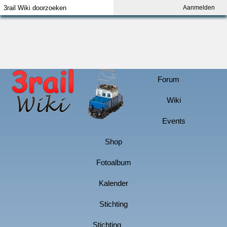
Aanmelden
Index
Aanmelden