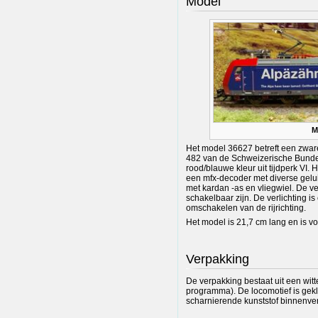
Model
M
Het model 36627 betreft een zwar
482 van de Schweizerische Bunde
rood/blauwe kleur uit tijdperk VI. H
een mfx-decoder met diverse gelui
met kardan -as en vliegwiel. De ver
schakelbaar zijn. De verlichting is
omschakelen van de rijrichting.
Het model is 21,7 cm lang en is v
Verpakking
De verpakking bestaat uit een witt
programma). De locomotief is gek
scharnierende kunststof binnenve