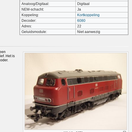
Analoog/Digitaal:
Digitaal
NEM-schacht:
Ja
Koppeling:
Kortkoppeling
Decoder:
6080
Adres:
22
Geluidsmodule:
Niet aanwezig
 een
ef. Het is
coder.