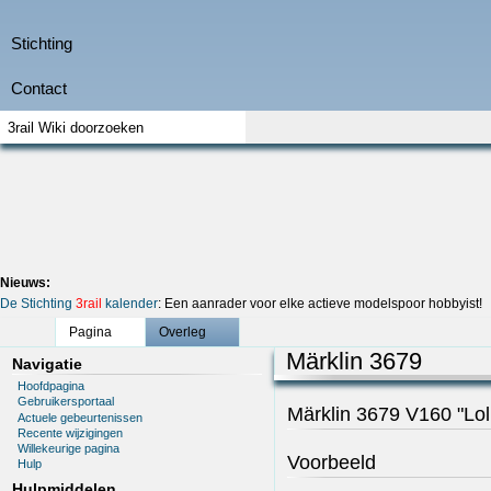
Nieuws:
De Stichting
3rail
kalender
: Een aanrader voor elke actieve modelspoor hobbyist!
Pagina
Overleg
Märklin 3679
Navigatie
Hoofdpagina
Gebruikersportaal
Märklin 3679 V160 "Lol
Actuele gebeurtenissen
Recente wijzigingen
Willekeurige pagina
Voorbeeld
Hulp
Hulpmiddelen