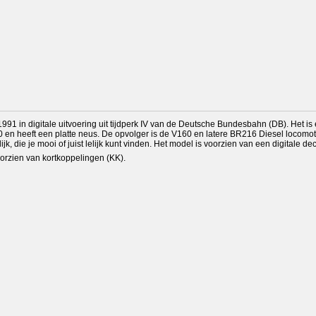
991 in digitale uitvoering uit tijdperk IV van de Deutsche Bundesbahn (DB). Het is
0 en heeft een platte neus. De opvolger is de V160 en latere BR216 Diesel locomoti
ijk, die je mooi of juist lelijk kunt vinden. Het model is voorzien van een digitale de
oorzien van kortkoppelingen (KK).