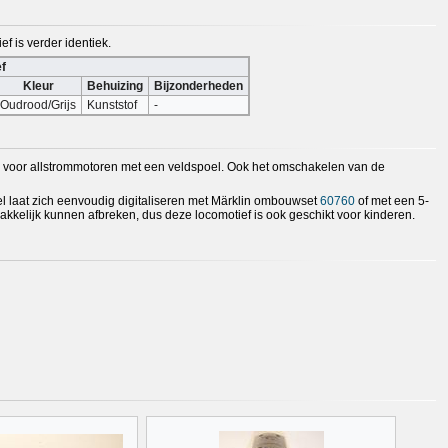
ef is verder identiek.
f
Kleur
Behuizing
Bijzonderheden
Oudrood/Grijs
Kunststof
-
nd voor allstrommotoren met een veldspoel. Ook het omschakelen van de
l laat zich eenvoudig digitaliseren met Märklin ombouwset
60760
of met een 5-
kkelijk kunnen afbreken, dus deze locomotief is ook geschikt voor kinderen.