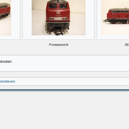
Frontaanzicht
367
etnoten
comotieven