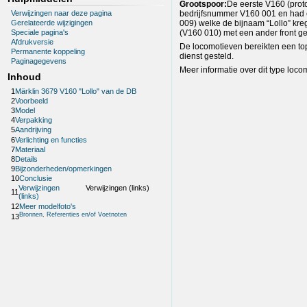
Grootspoor:
De eerste V160 (prot
Verwijzingen naar deze pagina
bedrijfsnummer V160 001 en had 
Gerelateerde wijzigingen
009) welke de bijnaam “Lollo” kre
(V160 010) met een ander front gel
Speciale pagina's
Afdrukversie
De locomotieven bereikten een to
Permanente koppeling
dienst gesteld.
Paginagegevens
Meer informatie over dit type locom
Inhoud
1
Märklin 3679 V160 "Lollo" van de DB
2
Voorbeeld
3
Model
4
Verpakking
5
Aandrijving
6
Verlichting en functies
7
Materiaal
8
Details
9
Bijzonderheden/opmerkingen
10
Conclusie
Verwijzingen
Verwijzingen (links)
11
(links)
12
Meer modelfoto's
Bronnen, Referenties en/of Voetnoten
13