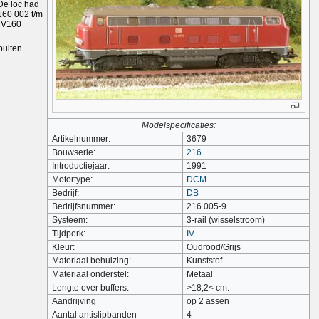
De loc had
160 002 t/m
e V160
buiten
Modelspecificaties:
Artikelnummer:
3679
Bouwserie:
216
Introductiejaar:
1991
Motortype:
DCM
Bedrijf:
DB
Bedrijfsnummer:
216 005-9
Systeem:
3-rail (wisselstroom)
Tijdperk:
IV
Kleur:
Oudrood/Grijs
Materiaal behuizing:
Kunststof
Materiaal onderstel:
Metaal
Lengte over buffers:
>18,2< cm.
Aandrijving
op 2 assen
Aantal antislipbanden
4