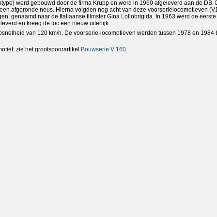
otype) werd gebouwd door de firma Krupp en werd in 1960 afgeleverd aan de DB. 
een afgeronde neus. Hierna volgden nog acht van deze voorserielocomotieven (V
gen, genaamd naar de Italiaanse filmster Gina Lollobrigida. In 1963 werd de eerst
everd en kreeg de loc een nieuw uiterlijk.
psnelheid van 120 km/h. De voorserie-locomotieven werden tussen 1978 en 1984 
otief: zie het grootspoorartikel
Bouwserie V 160
.