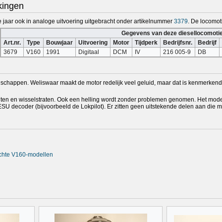
kingen
de jaar ook in analoge uitvoering uitgebracht onder artikelnummer
3379
. De locomoti
Gegevens van deze diesellocomotie
Art.nr.
Type
Bouwjaar
Uitvoering
Motor
Tijdperk
Bedrijfsnr.
Bedrijf
3679
V160
1991
Digitaal
DCM
IV
216 005-9
DB
enschappen. Weliswaar maakt de motor redelijk veel geluid, maar dat is kenmerke
chten en wisselstraten. Ook een helling wordt zonder problemen genomen. Het mode
 decoder (bijvoorbeeld de Lokpilot). Er zitten geen uitstekende delen aan die ma
rachte V160-modellen