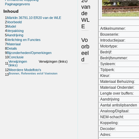
20
Paginagegevens
van
Inhoud
de
1
Märklin 36791.10 ER20 van de WLE
WL
2
Voorbeeld
E
3
Model
Artikelnummer:
4
Verpakking
Bouwserie:
5
Aandrijving
Vo
6
Verlichting en Functies
Introductiejaar:
7
Materiaal
orb
Motortype:
8
Details
eel
Bedrijf:
9
Bijzonderheden/Opmerkingen
10
Conclusie
Bedrijfsnummer:
d
Verwijzingen
Verwijzingen (links)
11
Systeem:
(links)
Tijdperk:
12
Meerdere Modelfoto's
Bronnen, Referenties en/of Voetnoten
13
Kleur:
Materiaal Behuizing:
Materiaal Onderstel:
Lengte over buffers:
Aandrijving
Aantal antislipbanden
Analoog/Digitaal:
NEM-schacht:
Koppeling:
Decoder:
Adres: