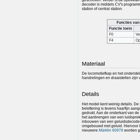
decoder is middels CV's programme
station of central station.
Functies van
Functie toets
F0
Ve
F4
Op
Materiaal
De locomotiefkap en het onderste
handrelingen en draaistellen zijn 
Details
Het model kent weinig details. De 
belettering is tevens haarfijn aang
gedrukt. Aan de onderkant van de 
het aanbrengen van een luidsprek
inbouwen van een geluidsdecoder
omgebouwd met geluid. Hiervoor
nieuwere
Märklin 60978
worden ge