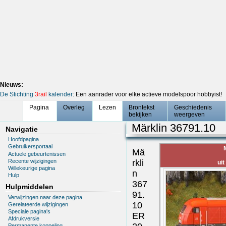
Nieuws:
De Stichting
3rail
kalender
: Een aanrader voor elke actieve modelspoor hobbyist!
Pagina
Overleg
Lezen
Brontekst
Geschiedenis
bekijken
weergeven
Märklin 36791.10
Navigatie
Hoofdpagina
Gebruikersportaal
Mä
Actuele gebeurtenissen
Recente wijzigingen
rkli
ui
Willekeurige pagina
n
Hulp
367
Hulpmiddelen
91.
Verwijzingen naar deze pagina
10
Gerelateerde wijzigingen
Speciale pagina's
ER
Afdrukversie
Permanente koppeling