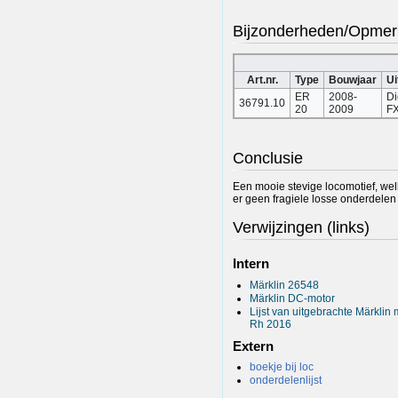
Bijzonderheden/Opmer
Art.nr.
Type
Bouwjaar
Ui
ER
2008-
Di
36791.10
20
2009
F
Conclusie
Een mooie stevige locomotief, wel
er geen fragiele losse onderdelen 
Verwijzingen (links)
Intern
Märklin 26548
Märklin DC-motor
Lijst van uitgebrachte Märkli
Rh 2016
Extern
boekje bij loc
onderdelenlijst