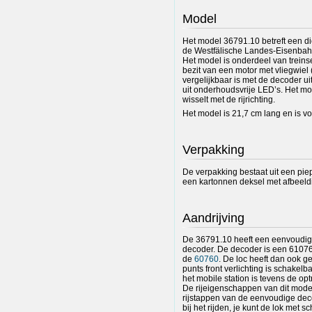
Model
Het model 36791.10 betreft een d
de Westfälische Landes-Eisenbahn (
Het model is onderdeel van treinse
bezit van een motor met vliegwie
vergelijkbaar is met de decoder u
uit onderhoudsvrije LED’s. Het mo
wisselt met de rijrichting.
Het model is 21,7 cm lang en is v
Verpakking
De verpakking bestaat uit een pi
een kartonnen deksel met afbeeldi
Aandrijving
De 36791.10 heeft een eenvoudig
decoder. De decoder is een 61076
de
60760
. De loc heeft dan ook g
punts front verlichting is schakelb
het mobile station is tevens de opt
De rijeigenschappen van dit model 
rijstappen van de eenvoudige deco
bij het rijden, je kunt de lok met 