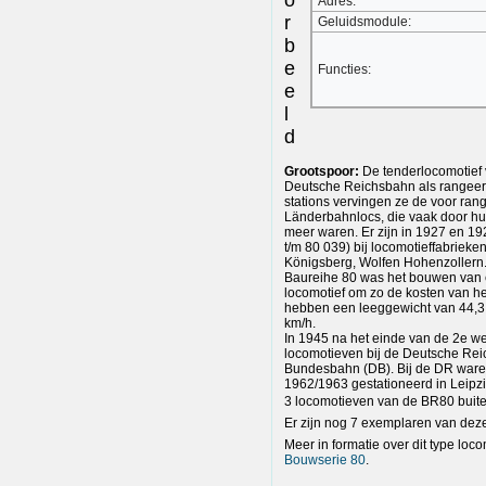
Adres:
r
Geluidsmodule:
b
e
Functies:
e
l
d
Grootspoor:
De tenderlocomotief 
Deutsche Reichsbahn als rangeer
stations vervingen ze de voor ran
Länderbahnlocs, die vaak door hu
meer waren. Er zijn in 1927 en 
t/m 80 039) bij locomotieffabrieke
Königsberg, Wolfen Hohenzollern.
Baureihe 80 was het bouwen van e
locomotief om zo de kosten van he
hebben een leeggewicht van 44,3
km/h.
In 1945 na het einde van de 2e we
locomotieven bij de Deutsche Rei
Bundesbahn (DB). Bij de DR waren
1962/1963 gestationeerd in Leipzi
3 locomotieven van de BR80 buite
Er zijn nog 7 exemplaren van dez
Meer in formatie over dit type loco
Bouwserie 80
.