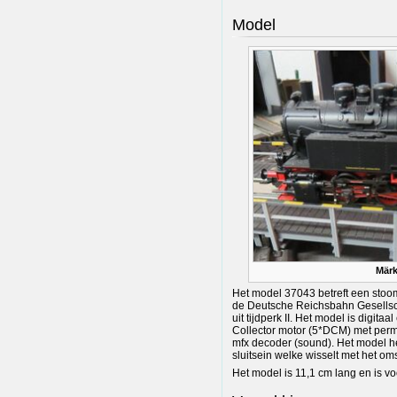
Model
Märk
Het model 37043 betreft een stoo
de Deutsche Reichsbahn Gesellscha
uit tijdperk II. Het model is digita
Collector motor (5*DCM) met per
mfx decoder (sound). Het model he
sluitsein welke wisselt met het om
Het model is 11,1 cm lang en is v