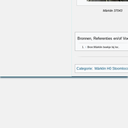
Märklin 37043
Bronnen, Referenties en/of Vo
↑
Bron:Märklin boekje bij loc.
Categorie
:
Märklin H0 Stoomloc