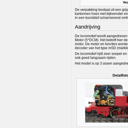
Ver
De verpakking bestaat uit een gri
kartonnen hoes met kijkvenster e
in een kunststof scharnierend omh
Aandrijving
De locomotief wordt aangedreven 
Motor (5*DCM). Het betreft hier 
motor. De motor en functies word
decoder van het type mSD (märkl
De locomotief rijdt zeer soepel en
ook goed langzaam rijden.
Het model is op 3 assen aangedre
Detailfot