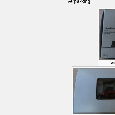
Verpakking
Ver