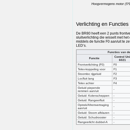
Hoogvermogens motor (5
Verlichting en Functies
De BR80 heeft een 2 punts frontve
sluitverlichting die wisselt met he
middels de functie F0 aan/uit te ze
LED’s.
Functies van d
Control Uni
Functie
6021
Frontverlichting (F0)
F0
Telex-koppeling voor
F1
Stoomloc rijgeluid
F2
Locfluit lang
F3
Telex achter
F4
Geluid piepende
-
remmen aan/uit
Geluid: Kolenscheppen
-
Geluid: Rangeerfluit
-
Optrek/Afremvertraging
-
aan/uit
Geluid: Stoom afblazen
-
Geluid: Schudrooster
-
Rangeerlicht dubbel-A
-