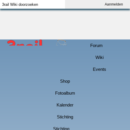
Aanmelden
Index
Aanmelden