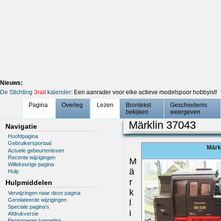
Nieuws:
De Stichting
3rail
kalender
: Een aanrader voor elke actieve modelspoor hobbyist!
Pagina
Overleg
Lezen
Brontekst
Geschiedenis
bekijken
weergeven
Märklin 37043
Navigatie
Hoofdpagina
Gebruikersportaal
Märk
Actuele gebeurtenissen
Recente wijzigingen
M
Willekeurige pagina
ä
Hulp
r
Hulpmiddelen
k
Verwijzingen naar deze pagina
Gerelateerde wijzigingen
l
Speciale pagina's
i
Afdrukversie
Permanente koppeling