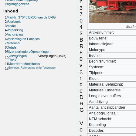
n
Paginagegevens
3
Inhoud
7
1
Märklin 37043 BR80 van de DRG
0
2
Voorbeeld
4
3
Model
Model
4
Verpakking
3
Artikelnummer:
5
Aandrijving
Bouwserie:
B
6
Verlichting en Functies
7
Materiaal
Introductiejaar:
R
8
Details
Motortype:
8
9
Bijzonderheden/Opmerkingen
Bedrijf:
Verwijzingen
Verwijzingen (links)
0
10
(links)
Bedrijfsnummer:
11
Meerdere Modelfoto's
v
Systeem:
Bronnen, Referenties en/of Voetnoten
12
a
Tijdperk:
n
Kleur:
d
Materiaal Behuizing:
e
Materiaal Onderstel:
Lengte over buffers:
D
Aandrijving
R
Aantal antislipbanden
G
Analoog/Digitaal:
NEM-schacht:
V
Koppeling:
o
Decoder:
o