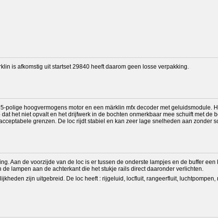
lin is afkomstig uit startset 29840 heeft daarom geen losse verpakking.
n 5-polige hoogvermogens motor en een märklin mfx decoder met geluidsmodule. He
dat het niet opvalt en het drijfwerk in de bochten onmerkbaar mee schuift met de b
 acceptabele grenzen. De loc rijdt stabiel en kan zeer lage snelheden aan zonder 
hting. Aan de voorzijde van de loc is er tussen de onderste lampjes en de buffer een kl
n de lampen aan de achterkant die het stukje rails direct daaronder verlichten.
ijkheden zijn uitgebreid. De loc heeft : rijgeluid, locfluit, rangeerfluit, luchtpom