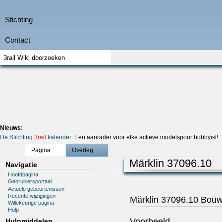
Nieuws:
De Stichting
3rail
kalender
: Een aanrader voor elke actieve modelspoor hobbyist!
Pagina
Overleg
Märklin 37096.10
Navigatie
Hoofdpagina
Gebruikersportaal
Actuele gebeurtenissen
Recente wijzigingen
Märklin 37096.10 Bouws
Willekeurige pagina
Hulp
Voorbeeld
Hulpmiddelen