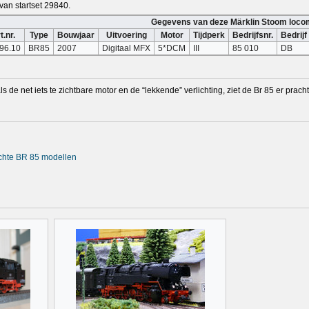
van startset 29840.
Gegevens van deze Märklin Stoom loco
t.nr.
Type
Bouwjaar
Uitvoering
Motor
Tijdperk
Bedrijfsnr.
Bedrijf
96.10
BR85
2007
Digitaal MFX
5*DCM
III
85 010
DB
e net iets te zichtbare motor en de “lekkende” verlichting, ziet de Br 85 er prachti
achte BR 85 modellen