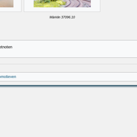
Märklin 37096.10
etnoten
omotieven