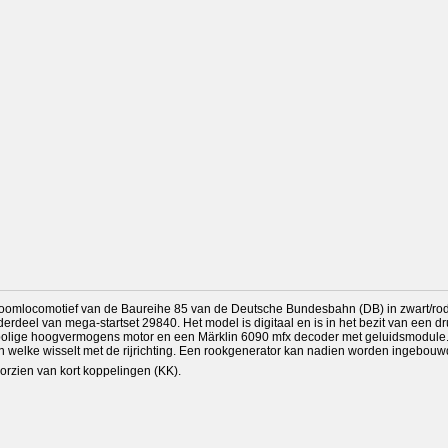
toomlocomotief van de Baureihe 85 van de Deutsche Bundesbahn (DB) in zwart/ro
s onderdeel van mega-startset 29840. Het model is digitaal en is in het bezit van een d
-polige hoogvermogens motor en een Märklin 6090 mfx decoder met geluidsmodule
ein welke wisselt met de rijrichting. Een rookgenerator kan nadien worden ingebouw
oorzien van kort koppelingen (KK).