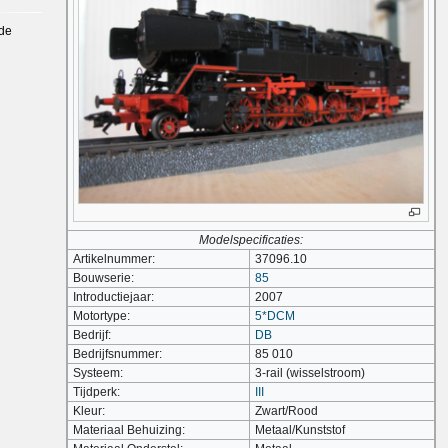
 de
Modelspecificaties:
Artikelnummer:
37096.10
Bouwserie:
85
Introductiejaar:
2007
Motortype:
5*DCM
Bedrijf:
DB
Bedrijfsnummer:
85 010
Systeem:
3-rail (wisselstroom)
Tijdperk:
III
Kleur:
Zwart/Rood
Materiaal Behuizing:
Metaal/Kunststof