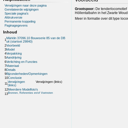
Verwijzingen naar deze pagina
Grootspoor:
De tenderlocomotief 
Gerelateerde wijzigingen
Höllentalbahn in het Zwarte Woud, 
Speciale pagina's
Afdrukversie
Meer in formatie over dit type loco
Permanente koppeling
Paginagegevens
Inhoud
Märklin 37096.10 Bouwserie 85 van de DB
1
uit (startset 29840)
2
Voorbeeld
3
Model
4
Verpakking
5
Aandrijving
6
Verlichting en Functies
7
Materiaal
8
Details
9
Bijzonderheden/Opmerkingen
10
Conclusie
Verwijzingen
Verwijzingen (links)
11
(links)
12
Meerdere Modelfoto's
Bronnen, Referenties en/of Voetnoten
13