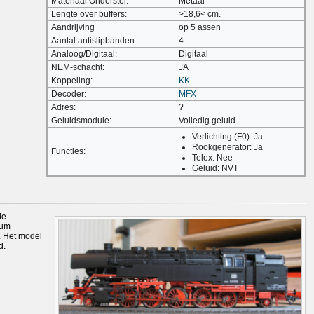
Materiaal Onderstel:
Metaal
Lengte over buffers:
>18,6< cm.
Aandrijving
op 5 assen
Aantal antislipbanden
4
Analoog/Digitaal:
Digitaal
NEM-schacht:
JA
Koppeling:
KK
Decoder:
MFX
Adres:
?
Geluidsmodule:
Volledig geluid
Verlichting (F0): Ja
Rookgenerator: Ja
Functies:
Telex: Nee
Geluid: NVT
de
rum
. Het model
d.