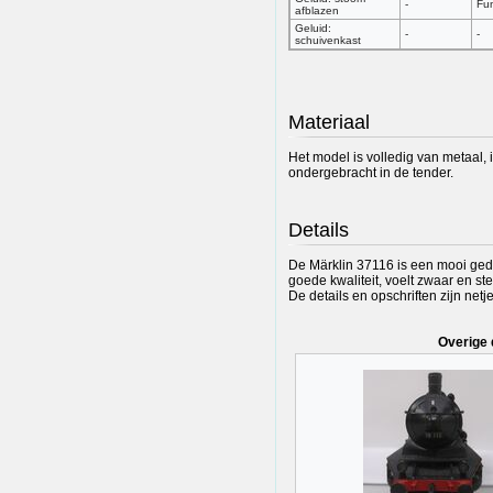
-
Fun
afblazen
Geluid:
-
-
schuivenkast
Materiaal
Het model is volledig van metaal, 
ondergebracht in de tender.
Details
De Märklin 37116 is een mooi gede
goede kwaliteit, voelt zwaar en st
De details en opschriften zijn net
Overige 