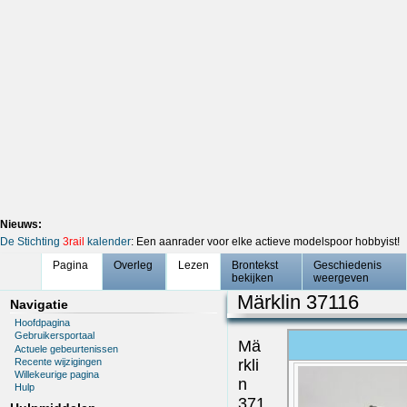
Nieuws:
De Stichting
3rail
kalender
: Een aanrader voor elke actieve modelspoor hobbyist!
Pagina
Overleg
Lezen
Brontekst
Geschiedenis
bekijken
weergeven
Märklin 37116
Navigatie
Hoofdpagina
Gebruikersportaal
Mä
Actuele gebeurtenissen
Recente wijzigingen
rkli
Willekeurige pagina
n
Hulp
371