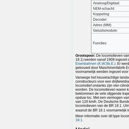
Analoog/Digitaal:
NEM-schacht:
Koppeling:
Decoder:
Adres (MM):
Geluidsmodule:
Functies:
Grootspoor:
De locomotieven van
18.1) werden vanaf 1909 ingezet
Eisenbahnen (K.W.Sts.E.)
. Er wer
gebouwd door Maschinenfabrik Ess
voornamelijk werden ingezet voor 
Vanwege het heuvelachtige lands
constructeurs voor een drijfwiel
locomotief ondanks zijn vier-cilin
worden. De locomotieven waren kr
beklommen de vele stijgende traj
opduw loc. Met een vermogen van
van 120 km/h. De Deutsche Bunde
locomotieven van de BR 18.1. Ulm
waaruit de BR 18.1 voornamelijk in
Meer informatie over dit type locom
18.1
.