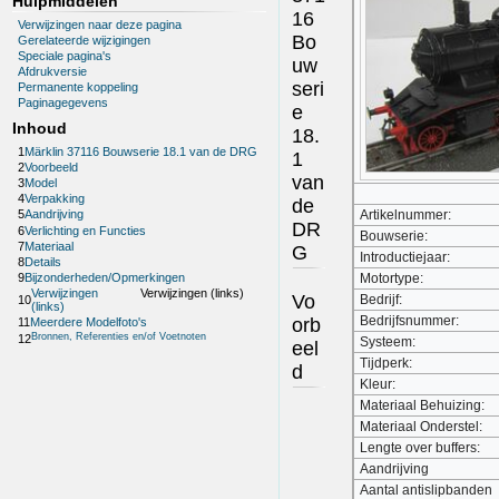
Hulpmiddelen
16
Verwijzingen naar deze pagina
Bo
Gerelateerde wijzigingen
Speciale pagina's
uw
Afdrukversie
seri
Permanente koppeling
Paginagegevens
e
Inhoud
18.
1
Märklin 37116 Bouwserie 18.1 van de DRG
1
2
Voorbeeld
van
3
Model
4
Verpakking
de
Artikelnummer:
5
Aandrijving
DR
6
Verlichting en Functies
Bouwserie:
7
Materiaal
G
Introductiejaar:
8
Details
9
Bijzonderheden/Opmerkingen
Motortype:
Verwijzingen
Verwijzingen (links)
Vo
Bedrijf:
10
(links)
Bedrijfsnummer:
orb
11
Meerdere Modelfoto's
Bronnen, Referenties en/of Voetnoten
12
Systeem:
eel
Tijdperk:
d
Kleur:
Materiaal Behuizing:
Materiaal Onderstel:
Lengte over buffers:
Aandrijving
Aantal antislipbanden