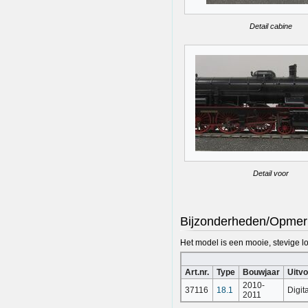
Detail cabine
Detail voor
Bijzonderheden/Opmer
Het model is een mooie, stevige loco
Art.nr.
Type
Bouwjaar
Uitvo
2010-
37116
18.1
Digit
2011