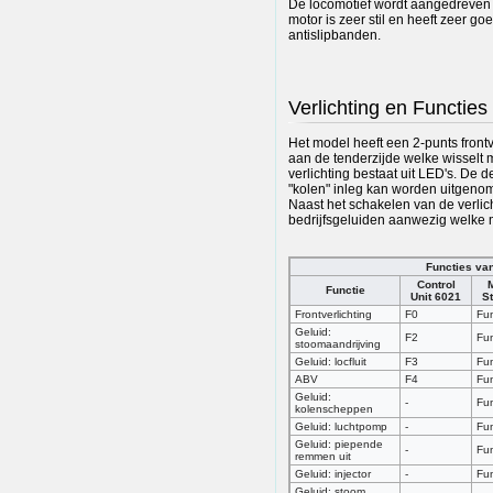
De locomotief wordt aangedreven 
motor is zeer stil en heeft zeer g
antislipbanden.
Verlichting en Functies
Het model heeft een 2-punts frontve
aan de tenderzijde welke wisselt 
verlichting bestaat uit LED's. De 
"kolen" inleg kan worden uitgeno
Naast het schakelen van de verlich
bedrijfsgeluiden aanwezig welke m
Functies va
Control
Functie
Unit 6021
St
Frontverlichting
F0
Fun
Geluid:
F2
Fun
stoomaandrijving
Geluid: locfluit
F3
Fun
ABV
F4
Fun
Geluid:
-
Fun
kolenscheppen
Geluid: luchtpomp
-
Fun
Geluid: piepende
-
Fun
remmen uit
Geluid: injector
-
Fun
Geluid: stoom