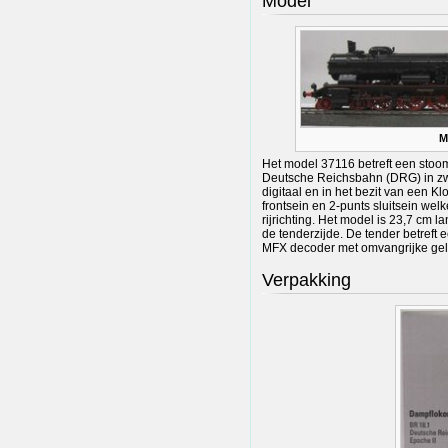
Model
M
Het model 37116 betreft een stoo
Deutsche Reichsbahn (DRG) in zwart
digitaal en in het bezit van een K
frontsein en 2-punts sluitsein we
rijrichting. Het model is 23,7 cm 
de tenderzijde. De tender betreft 
MFX decoder met omvangrijke gelu
Verpakking