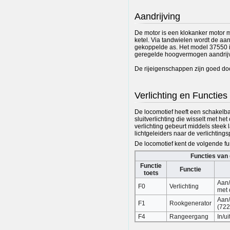
Aandrijving
De motor is een klokanker motor m
ketel. Via tandwielen wordt de aan
gekoppelde as. Het model 37550 is
geregelde hoogvermogen aandrijv
De rijeigenschappen zijn goed do
Verlichting en Functies
De locomotief heeft een schakelbar
sluitverlichting die wisselt met he
verlichting gebeurt middels steek 
lichtgeleiders naar de verlichting
De locomotief kent de volgende fu
Functies van
Functie
Functie
toets
Aan/
F0
Verlichting
met d
Aan/
F1
Rookgenerator
(722
F4
Rangeergang
In/u