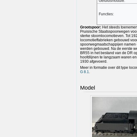
Geluidsmodule:
Functies:
Grootspoor:
Het steeds toenemen
Pruisische Staatsspoorwegen voor
sterke stoomlocomotieven. Tot 1
locomotieffabrieken gebouwd voo
spoorwegmaatschappijen namen de
werden gebouwd. Na de eerste we
BR55 in het bestand van de DR 
hoofdlijnen te langzaam waren en 
1930 afgevoerd.
Meer in formatie over dit type loco
G 8.1
.
Model