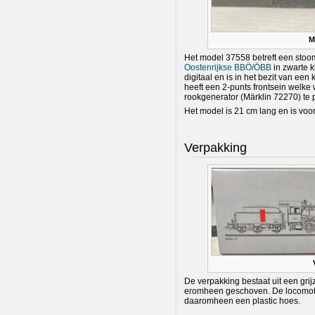
M
Het model 37558 betreft een stoo
Oostenrijkse BBÖ/ÖBB
in zwarte kl
digitaal en is in het bezit van ee
heeft een 2-punts frontsein welke w
rookgenerator (Märklin 72270) te 
Het model is 21 cm lang en is voo
Verpakking
De verpakking bestaat uit een gr
eromheen geschoven. De locomotief
daaromheen een plastic hoes.