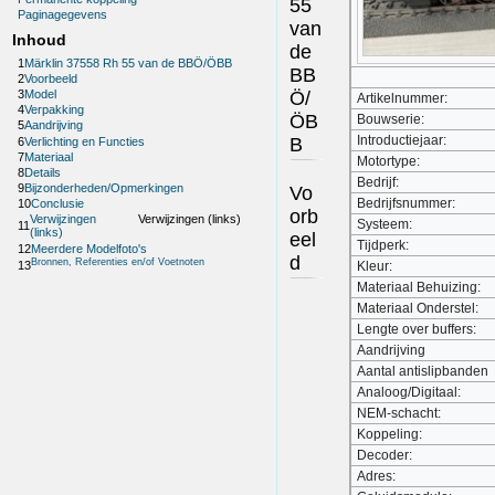
55
Paginagegevens
van
Inhoud
de
1
Märklin 37558 Rh 55 van de BBÖ/ÖBB
BB
2
Voorbeeld
Ö/
3
Model
Artikelnummer:
4
Verpakking
ÖB
Bouwserie:
5
Aandrijving
Introductiejaar:
B
6
Verlichting en Functies
7
Materiaal
Motortype:
8
Details
Bedrijf:
9
Bijzonderheden/Opmerkingen
Vo
Bedrijfsnummer:
10
Conclusie
orb
Verwijzingen
Verwijzingen (links)
Systeem:
11
(links)
eel
Tijdperk:
12
Meerdere Modelfoto's
d
Bronnen, Referenties en/of Voetnoten
13
Kleur:
Materiaal Behuizing:
Materiaal Onderstel:
Lengte over buffers:
Aandrijving
Aantal antislipbanden
Analoog/Digitaal:
NEM-schacht:
Koppeling:
Decoder:
Adres: