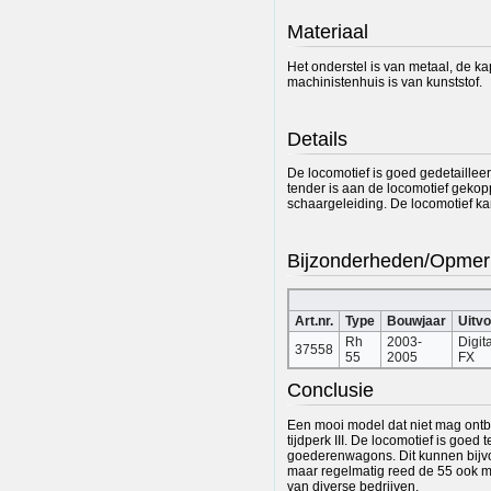
Materiaal
Het onderstel is van metaal, de ka
machinistenhuis is van kunststof.
Details
De locomotief is goed gedetailleer
tender is aan de locomotief geko
schaargeleiding. De locomotief k
Bijzonderheden/Opmer
Art.nr.
Type
Bouwjaar
Uitvo
Rh
2003-
Digit
37558
55
2005
FX
Conclusie
Een mooi model dat niet mag ontb
tijdperk III. De locomotief is goe
goederenwagons. Dit kunnen bijvo
maar regelmatig reed de 55 ook 
van diverse bedrijven.