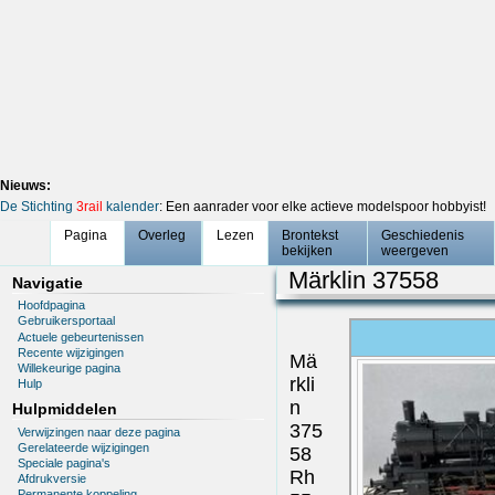
Nieuws:
De Stichting
3rail
kalender
: Een aanrader voor elke actieve modelspoor hobbyist!
Pagina
Overleg
Lezen
Brontekst
Geschiedenis
bekijken
weergeven
Märklin 37558
Navigatie
Hoofdpagina
Gebruikersportaal
Actuele gebeurtenissen
Recente wijzigingen
Mä
Willekeurige pagina
rkli
Hulp
n
Hulpmiddelen
375
Verwijzingen naar deze pagina
Gerelateerde wijzigingen
58
Speciale pagina's
Rh
Afdrukversie
Permanente koppeling