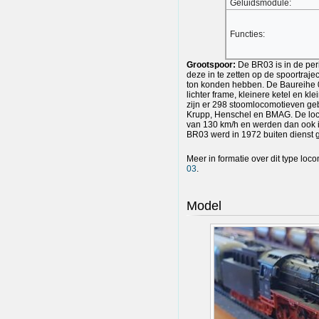
Geluidsmodule:
Functies:
Grootspoor:
De BR03 is in de per
deze in te zetten op de spoortraj
ton konden hebben. De Baureihe 0
lichter frame, kleinere ketel en kl
zijn er 298 stoomlocomotieven ge
Krupp, Henschel en BMAG. De l
van 130 km/h en werden dan ook in
BR03 werd in 1972 buiten dienst g
Meer in formatie over dit type loco
03
.
Model