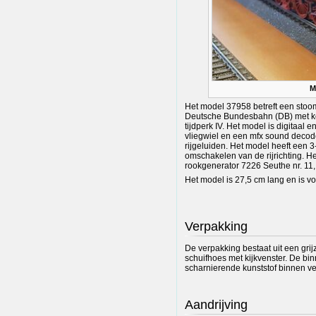
M
Het model 37958 betreft een stoo
Deutsche Bundesbahn (DB) met kole
tijdperk IV. Het model is digitaal 
vliegwiel en een mfx sound decode
rijgeluiden. Het model heeft een 3
omschakelen van de rijrichting. H
rookgenerator 7226 Seuthe nr. 11
Het model is 27,5 cm lang en is v
Verpakking
De verpakking bestaat uit een gri
schuifhoes met kijkvenster. De bi
scharnierende kunststof binnen v
Aandrijving