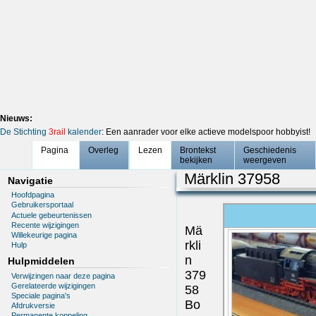
Nieuws:
De Stichting
3rail
kalender
: Een aanrader voor elke actieve modelspoor hobbyist!
Pagina
Overleg
Lezen
Brontekst
Geschiedenis
bekijken
weergeven
Märklin 37958
Navigatie
Hoofdpagina
Gebruikersportaal
Actuele gebeurtenissen
Recente wijzigingen
Mä
Willekeurige pagina
rkli
Hulp
n
Hulpmiddelen
379
Verwijzingen naar deze pagina
Gerelateerde wijzigingen
58
Speciale pagina's
Bo
Afdrukversie
Permanente koppeling