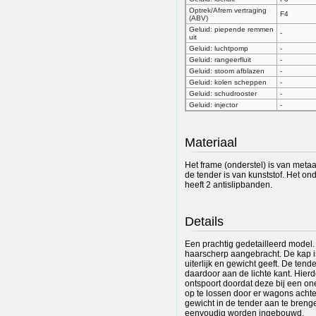
Optrek/Afrem vertraging
F4
(ABV)
Geluid: piepende remmen
-
uit
Geluid: luchtpomp
-
Geluid: rangeerfluit
-
Geluid: stoom afblazen
-
Geluid: kolen scheppen
-
Geluid: schudrooster
-
Geluid: injector
-
Materiaal
Het frame (onderstel) is van metaa
de tender is van kunststof. Het o
heeft 2 antislipbanden.
Details
Een prachtig gedetailleerd model. 
haarscherp aangebracht. De kap i
uiterlijk en gewicht geeft. De ten
daardoor aan de lichte kant. Hier
ontspoort doordat deze bij een on
op te lossen door er wagons achte
gewicht in de tender aan te bren
eenvoudig worden ingebouwd.