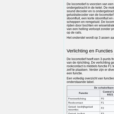
De locomotief is voorzien van een
ondergebracht in de ketel. De moto
sound decoder en is ondergebrach
geluidsdecoder van de locomotief 
stoomfluit, een korte stoomfluit e
scheppen en remgeluid. De locomo
rijden door bochten en wisselstr
van een helling verloopt zonder pr
op de rails.
Het onderstel wordt op 3 assen a
Verlichting en Functies
De locomotief heeft een 3-punts f
van de rijrichting. De verlichting
rookcontact is middels functie F1
zelf te plaatsen. Verder zijn er di
een functie.
Een volledig overzicht van functi
onderstaande tabel.
De schakelbare 
Control U
Functie
6021
Frontverlichting
F0
Rookcontact
F1
Geluid: bedrijfsgeluid
F2
stoomloc
Geluid: locfluit
F3