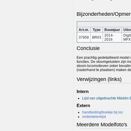
Bijzonderheden/Opmer
Art.nr.
Type
Bouwjaar
Uitv
2014-
Digi
37958
BR03
2016
MFX
Conclusie
Een prachtig gedetailleerd model
functies. De stoomgeluiden zijn i
stoom locomotieven zeker bevalle
(naderhand te plaatsen) maken de
Verwijzingen (links)
Intern
Lijst van uitgebrachte Märklin
Extern
handleiding/boekje bij loc
onderdelenlijst
Meerdere Modelfoto's