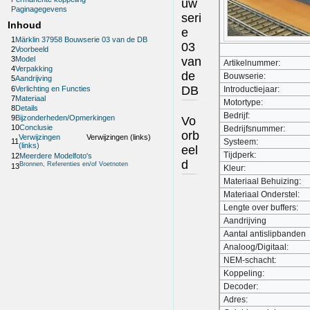
uw
Paginagegevens
seri
Inhoud
e
1
Märklin 37958 Bouwserie 03 van de DB
03
2
Voorbeeld
van
3
Model
Artikelnummer:
4
Verpakking
de
Bouwserie:
5
Aandrijving
DB
6
Verlichting en Functies
Introductiejaar:
7
Materiaal
Motortype:
8
Details
Bedrijf:
9
Bijzonderheden/Opmerkingen
Vo
10
Conclusie
Bedrijfsnummer:
orb
Verwijzingen
Verwijzingen (links)
Systeem:
11
(links)
eel
Tijdperk:
12
Meerdere Modelfoto's
d
Bronnen, Referenties en/of Voetnoten
13
Kleur:
Materiaal Behuizing:
Materiaal Onderstel:
Lengte over buffers:
Aandrijving
Aantal antislipbanden
Analoog/Digitaal:
NEM-schacht:
Koppeling:
Decoder:
Adres: