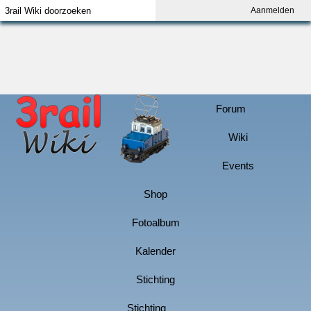
Aanmelden
Index
Aanmelden