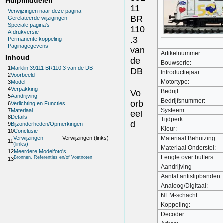
Hulpmiddelen
11
Verwijzingen naar deze pagina
BR
Gerelateerde wijzigingen
Speciale pagina's
110
Afdrukversie
.3
Permanente koppeling
Paginagegevens
van
Artikelnummer:
Inhoud
de
Bouwserie:
1
Märklin 39111 BR110.3 van de DB
DB
Introductiejaar:
2
Voorbeeld
Motortype:
3
Model
4
Verpakking
Bedrijf:
Vo
5
Aandrijving
Bedrijfsnummer:
orb
6
Verlichting en Functies
Systeem:
7
Materiaal
eel
8
Details
Tijdperk:
d
9
Bijzonderheden/Opmerkingen
Kleur:
10
Conclusie
Materiaal Behuizing:
Verwijzingen
Verwijzingen (links)
11
(links)
Materiaal Onderstel:
12
Meerdere Modelfoto's
Lengte over buffers:
Bronnen, Referenties en/of Voetnoten
13
Aandrijving
Aantal antislipbanden
Analoog/Digitaal:
NEM-schacht:
Koppeling:
Decoder: