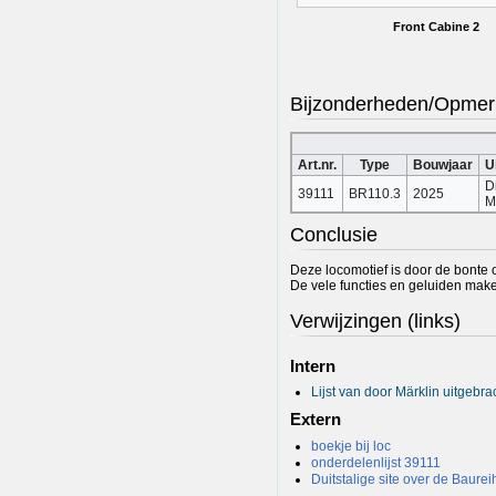
Front Cabine 2
Bijzonderheden/Opmer
Art.nr.
Type
Bouwjaar
U
D
39111
BR110.3
2025
M
Conclusie
Deze locomotief is door de bonte 
De vele functies en geluiden mak
Verwijzingen (links)
Intern
Lijst van door Märklin uitgeb
Extern
boekje bij loc
onderdelenlijst 39111
Duitstalige site over de Baure