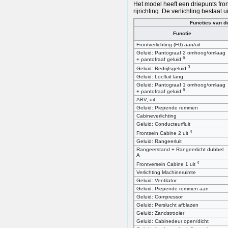
Het model heeft een driepunts fron
rijrichting. De verlichting bestaat u
Functies van d
Functie
Frontverlichting (F0) aan/uit
Geluid: Pantograaf 2 omhoog/omlaag
6
+ pantofraaf geluid
3
Geluid: Bedrijfsgeluid
Geluid: Locfluit lang
Geluid: Pantograaf 1 omhoog/omlaag
6
+ pantofraaf geluid
ABV, uit
Geluid: Piepende remmen
Cabineverlichting
Geluid: Conducteurfluit
4
Frontsein Cabine 2 uit
Geluid: Rangeerluit
Rangeerstand + Rangeerlicht dubbel
A
4
Frontversein Cabine 1 uit
Verlichting Machineruimte
Geluid: Ventilator
Geluid: Piepende remmen aan
Geluid: Compressor
Geluid: Perslucht afblazen
Geluid: Zandstrooier
Geluid: Cabinedeur open/dicht