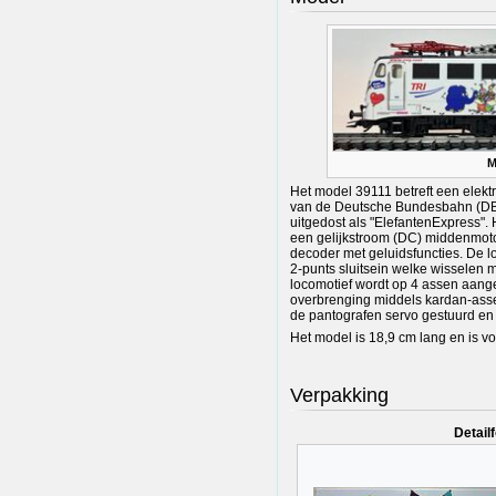
M
Het model 39111 betreft een elekt
van de Deutsche Bundesbahn (DB) in
uitgedost als "ElefantenExpress". H
een gelijkstroom (DC) middenmot
decoder met geluidsfuncties. De l
2-punts sluitsein welke wisselen m
locomotief wordt op 4 assen aang
overbrenging middels kardan-assen
de pantografen servo gestuurd en
Het model is 18,9 cm lang en is vo
Verpakking
Detailf