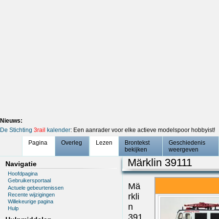
Nieuws:
De Stichting
3rail
kalender
: Een aanrader voor elke actieve modelspoor hobbyist!
Pagina
Overleg
Lezen
Brontekst
Geschiedenis
bekijken
weergeven
Märklin 39111
Navigatie
Hoofdpagina
Gebruikersportaal
Mä
Actuele gebeurtenissen
Recente wijzigingen
rkli
Willekeurige pagina
n
Hulp
391