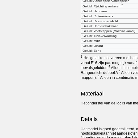
Geluid: Aankoppelen/afkoppelen
2
Geluid: Rijrichting omkeren
Geluid: Handrem
Geluid: Ruitenwissers
Geluid: Raam open/dicht
Geluid: Hoofdschakelaar
Geluid: Voetstappen (Machinekamer)
Geluid: Treinverwarming
Geluid: Muis
Geluid: Olifant
Geluid: Eend
1
Het getal komt overeen met het 
vanaf F16 zijn pas mogelijk vanaf
4
toevalsgeluiden
Alleen in combin
5
Rangeerlicht dubbel A
Alleen voo
6
mappen).
Alleen in combinatie me
Materiaal
Het onderstel van de loc is van me
Details
Het model is goed gedetailleerd, al
hoofdschakelaar niet aangesloten.
figuurtjes en rode pantografen la