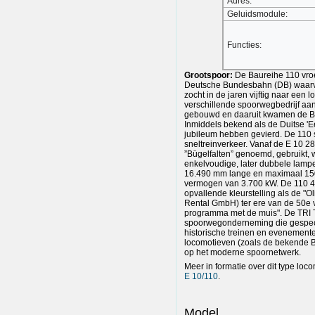
Adres:
Geluidsmodule:
Functies:
Grootspoor:
De Baureihe 110 vro
Deutsche Bundesbahn (DB) waarva
zocht in de jaren vijftig naar een l
verschillende spoorwegbedrijf aan 
gebouwd en daaruit kwamen de Bau
Inmiddels bekend als de Duitse 'E
jubileum hebben gevierd. De 110 s
sneltreinverkeer. Vanaf de E 10 2
”Bügelfalten” genoemd, gebruikt,
enkelvoudige, later dubbele lampe
16.490 mm lange en maximaal 150 
vermogen van 3.700 kW. De 110 46
opvallende kleurstelling als de "Ol
Rental GmbH) ter ere van de 50e ve
programma met de muis". De TRI 
spoorwegonderneming die gespecia
historische treinen en evenementen
locomotieven (zoals de bekende B
op het moderne spoornetwerk.
Meer in formatie over dit type loco
E 10/110
.
Model