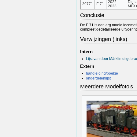
2022-
Digit
39771
E 71
2023
MFX
Conclusie
De E 71 is een erg mooie locomoti
compleet gedetailleerde uitvoerin
Verwijzingen (links)
Intern
Lijst van door Märklin uitgebr
Extern
handleiding/boekje
onderdelenlijst
Meerdere Modelfoto's