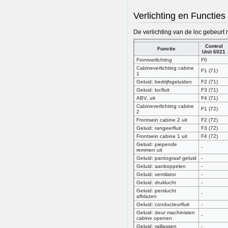
Verlichting en Functies
De verlichting van de loc gebeurt
Control
Functie
Unit 6021
Frontverlichting
F0
Cabineverlichting cabine
F1 (71)
1
Geluid: bedrijfsgeluiden
F2 (71)
Geluid: locfluit
F3 (71)
ABV, uit
F4 (71)
Cabineverlichting cabine
F1 (72)
2
Frontsein cabine 2 uit
F2 (72)
Geluid: rangeerfluit
F3 (72)
Frontsein cabine 1 uit
F4 (72)
Geluid: piepende
-
remmen uit
Geluid: pantograaf geluid
-
Geluid: aankoppelen
-
Geluid: ventilator
-
Geluid: druklucht
-
Geluid: perslucht
-
afblazen
Geluid: conducteurfluit
-
Geluid: deur machinisten
-
cabine openen
Geluid: raillassen
-