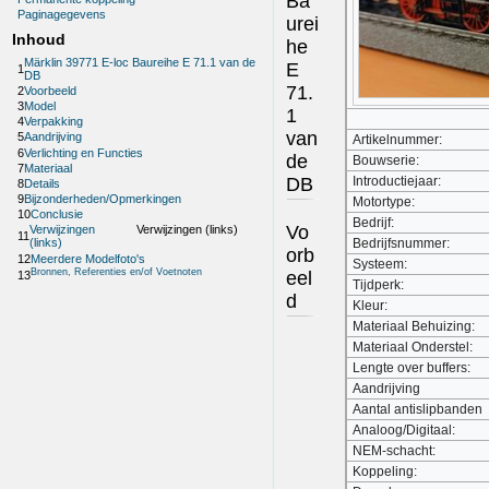
Ba
Paginagegevens
urei
Inhoud
he
Märklin 39771 E-loc Baureihe E 71.1 van de
E
1
DB
71.
2
Voorbeeld
3
Model
1
4
Verpakking
van
5
Aandrijving
Artikelnummer:
6
Verlichting en Functies
de
Bouwserie:
7
Materiaal
DB
Introductiejaar:
8
Details
9
Bijzonderheden/Opmerkingen
Motortype:
10
Conclusie
Bedrijf:
Vo
Verwijzingen
Verwijzingen (links)
11
Bedrijfsnummer:
(links)
orb
12
Meerdere Modelfoto's
Systeem:
Bronnen, Referenties en/of Voetnoten
eel
13
Tijdperk:
d
Kleur:
Materiaal Behuizing:
Materiaal Onderstel:
Lengte over buffers:
Aandrijving
Aantal antislipbanden
Analoog/Digitaal:
NEM-schacht:
Koppeling: