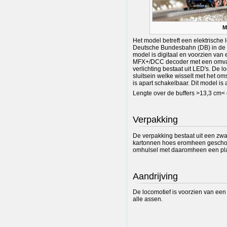
M
Het model betreft een elektrische
Deutsche Bundesbahn (DB) in de gro
model is digitaal en voorzien van
MFX+/DCC decoder met een omvang
verlichting bestaat uit LED's. De l
sluitsein welke wisselt met het oms
is apart schakelbaar. Dit model is 
Lengte over de buffers >13,3 cm< 
Verpakking
De verpakking bestaat uit een zw
kartonnen hoes eromheen geschove
omhulsel met daaromheen een pla
Aandrijving
De locomotief is voorzien van een 
alle assen.