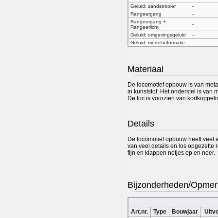
Geluid: zandstrooier
-
Rangeergang
-
Rangeergang +
-
Rangeerlicht
Geluid: omgevingsgeluid
-
Geluid: model informatie
-
Materiaal
De locomotief opbouw is van metaa
in kunststof. Het onderstel is van 
De loc is voorzien van kortkoppel
Details
De locomotief opbouw heeft veel a
van veel details en los opgezette 
fijn en klappen netjes op en neer.
Bijzonderheden/Opmer
Art.nr.
Type
Bouwjaar
Uitv