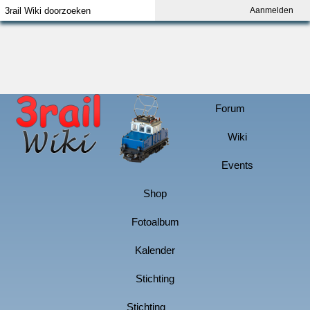
Aanmelden
Index
Aanmelden