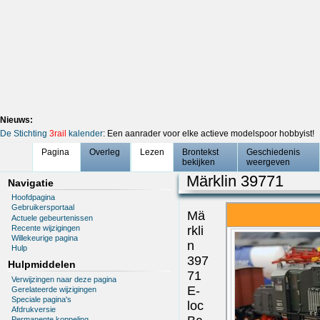
Nieuws:
De Stichting
3rail
kalender
: Een aanrader voor elke actieve modelspoor hobbyist!
Pagina
Overleg
Lezen
Brontekst
Geschiedenis
bekijken
weergeven
Märklin 39771
Navigatie
Hoofdpagina
Gebruikersportaal
Mä
Actuele gebeurtenissen
Recente wijzigingen
rkli
Willekeurige pagina
n
Hulp
397
Hulpmiddelen
71
Verwijzingen naar deze pagina
E-
Gerelateerde wijzigingen
Speciale pagina's
loc
Afdrukversie
Permanente koppeling