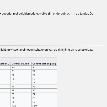
 decoder met geluidsmodule, welke zijn ondergebracht in de tender. De
ichting wisselt met het omschakelen van de rijrichting en is schakelbaar.
Station 2
Central Station I
Central station (II/III)
F0
F0
F1
F1
F2
F2
F3
F3
F4
F4
F5
F5
F6
F6
F7
F7
F8
F8
F9
F9
F10
F10