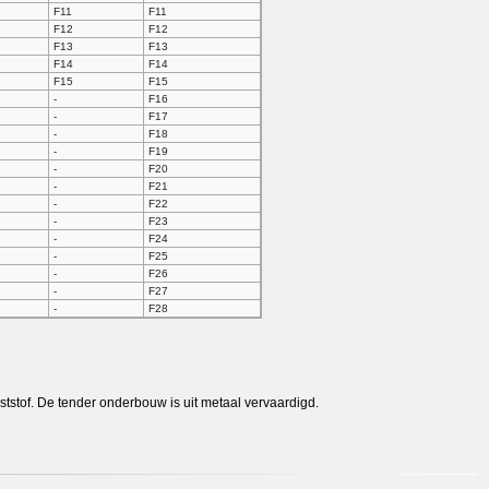
F11
F11
F12
F12
F13
F13
F14
F14
F15
F15
-
F16
-
F17
-
F18
-
F19
-
F20
-
F21
-
F22
-
F23
-
F24
-
F25
-
F26
-
F27
-
F28
ststof. De tender onderbouw is uit metaal vervaardigd.