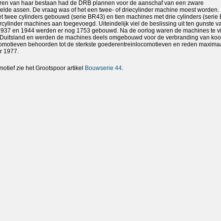
aren van haar bestaan had de DRB plannen voor de aanschaf van een zware
lde assen. De vraag was of het een twee- of driecylinder machine moest worden. 
 twee cylinders gebouwd (serie BR43) en tien machines met drie cylinders (serie
cylinder machines aan toegevoegd. Uiteindelijk viel de beslissing uit ten gunste v
n 1937 en 1944 werden er nog 1753 gebouwd. Na de oorlog waren de machines te v
t-Duitsland en werden de machines deels omgebouwd voor de verbranding van kool
comotieven behoorden tot de sterkste goederentreinlocomotieven en reden maxima
r 1977.
motief zie het Grootspoor artikel
Bouwserie 44
.