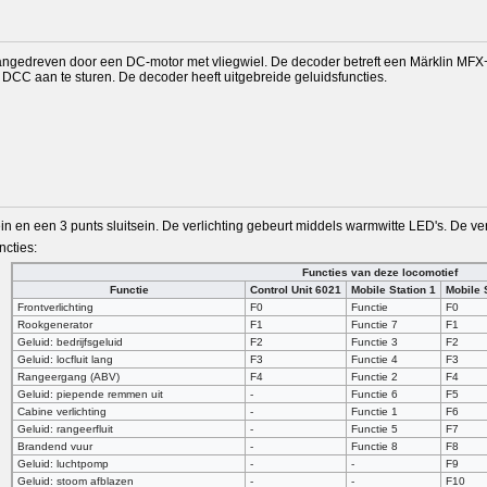
angedreven door een DC-motor met vliegwiel. De decoder betreft een Märklin MFX+
DCC aan te sturen. De decoder heeft uitgebreide geluidsfuncties.
n en een 3 punts sluitsein. De verlichting gebeurt middels warmwitte LED's. De verl
ncties:
Functies van deze locomotief
Functie
Control Unit 6021
Mobile Station 1
Mobile 
Frontverlichting
F0
Functie
F0
Rookgenerator
F1
Functie 7
F1
Geluid: bedrijfsgeluid
F2
Functie 3
F2
Geluid: locfluit lang
F3
Functie 4
F3
Rangeergang (ABV)
F4
Functie 2
F4
Geluid: piepende remmen uit
-
Functie 6
F5
Cabine verlichting
-
Functie 1
F6
Geluid: rangeerfluit
-
Functie 5
F7
Brandend vuur
-
Functie 8
F8
Geluid: luchtpomp
-
-
F9
Geluid: stoom afblazen
-
-
F10