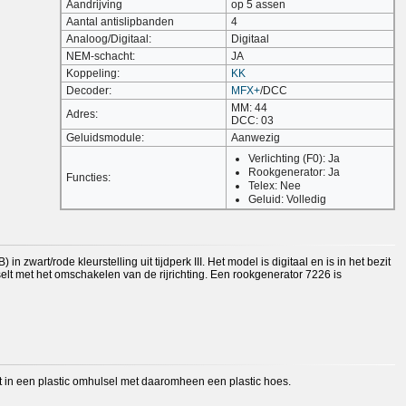
Aandrijving
op 5 assen
Aantal antislipbanden
4
Analoog/Digitaal:
Digitaal
NEM-schacht:
JA
Koppeling:
KK
Decoder:
MFX+
/DCC
MM: 44
Adres:
DCC: 03
Geluidsmodule:
Aanwezig
Verlichting (F0): Ja
Rookgenerator: Ja
Functies:
Telex: Nee
Geluid: Volledig
rt/rode kleurstelling uit tijdperk III. Het model is digitaal en is in het bezit
elt met het omschakelen van de rijrichting. Een rookgenerator 7226 is
 in een plastic omhulsel met daaromheen een plastic hoes.