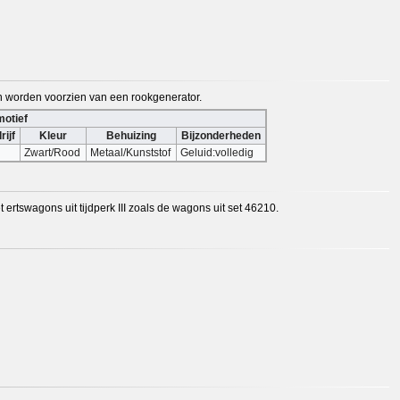
n worden voorzien van een rookgenerator.
motief
rijf
Kleur
Behuizing
Bijzonderheden
Zwart/Rood
Metaal/Kunststof
Geluid:volledig
rtswagons uit tijdperk III zoals de wagons uit set 46210.