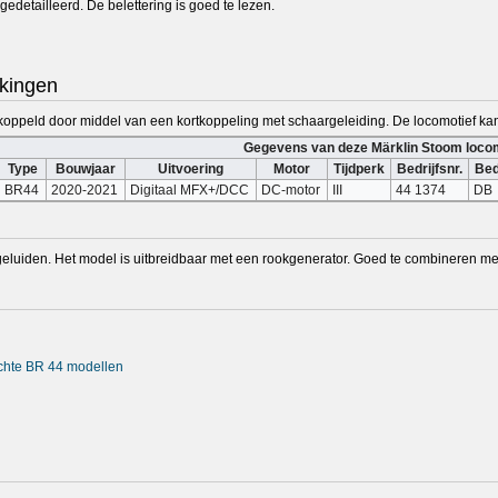
gedetailleerd. De belettering is goed te lezen.
kingen
ekoppeld door middel van een kortkoppeling met schaargeleiding. De locomotief ka
Gegevens van deze Märklin Stoom loco
Type
Bouwjaar
Uitvoering
Motor
Tijdperk
Bedrijfsnr.
Bed
BR44
2020-2021
Digitaal MFX+/DCC
DC-motor
III
44 1374
DB
eluiden. Het model is uitbreidbaar met een rookgenerator. Goed te combineren met e
achte BR 44 modellen