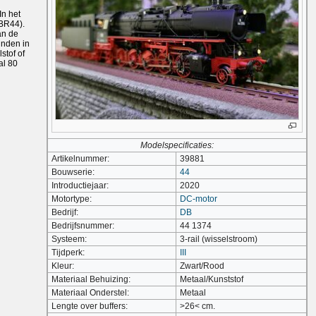
In het
 BR44).
an de
inden in
stof of
al 80
Modelspecificaties:
Artikelnummer:
39881
Bouwserie:
44
Introductiejaar:
2020
Motortype:
DC-motor
Bedrijf:
DB
Bedrijfsnummer:
44 1374
Systeem:
3-rail (wisselstroom)
Tijdperk:
III
Kleur:
Zwart/Rood
Materiaal Behuizing:
Metaal/Kunststof
Materiaal Onderstel:
Metaal
Lengte over buffers:
>26< cm.