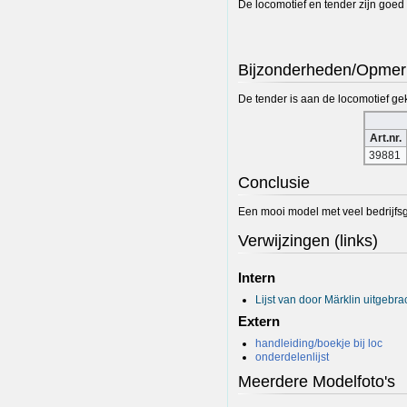
De locomotief en tender zijn goed 
Bijzonderheden/Opmer
De tender is aan de locomotief g
Art.nr.
39881
Conclusie
Een mooi model met veel bedrijfsg
Verwijzingen (links)
Intern
Lijst van door Märklin uitgebr
Extern
handleiding/boekje bij loc
onderdelenlijst
Meerdere Modelfoto's