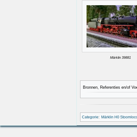
Märklin 39881
Bronnen, Referenties en/of Vo
Categorie
:
Märklin H0 Stoomloc