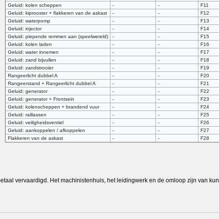
Geluid: kolen scheppen
-
-
F11
Geluid: kiprooster + flakkeren van de askast
-
-
F12
Geluid: waterpomp
-
-
F13
Geluid: injector
-
-
F14
Geluid: piepende remmen aan (speelwereld)
-
-
F15
Geluid: kolen laden
-
-
F16
Geluid: water innemen
-
-
F17
Geluid: zand bijvullen
-
-
F18
Geluid: zandstrooier
-
-
F19
Rangeerlicht dubbel A
-
-
F20
Rangeerstand + Rangeerlicht dubbel A
-
-
F21
Geluid: generator
-
-
F22
Geluid: generator + Frontsein
-
-
F23
Geluid: kolenscheppen + brandend vuur
-
-
F24
Geluid: raillassen
-
-
F25
Geluid: veiligheidsventiel
-
-
F26
Geluid: aankoppelen / afkoppelen
-
-
F27
Flakkeren van de askast
-
-
F28
 metaal vervaardigd. Het machinistenhuis, het leidingwerk en de omloop zijn van kun