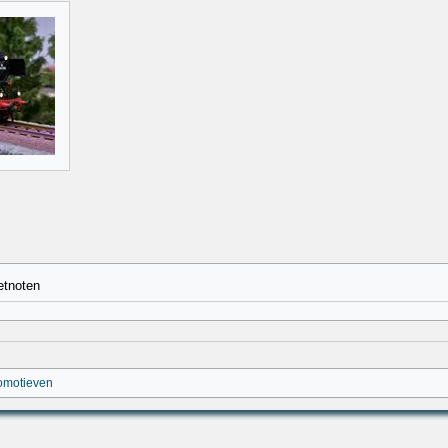
etnoten
omotieven