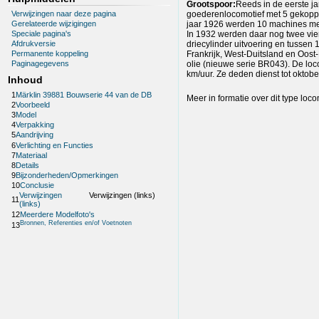
Grootspoor:
Reeds in de eerste j
Verwijzingen naar deze pagina
goederenlocomotief met 5 gekoppe
Gerelateerde wijzigingen
jaar 1926 werden 10 machines met
In 1932 werden daar nog twee vier
Speciale pagina's
driecylinder uitvoering en tusse
Afdrukversie
Frankrijk, West-Duitsland en Oos
Permanente koppeling
olie (nieuwe serie BR043). De lo
Paginagegevens
km/uur. Ze deden dienst tot oktobe
Inhoud
1
Märklin 39881 Bouwserie 44 van de DB
Meer in formatie over dit type loco
2
Voorbeeld
3
Model
4
Verpakking
5
Aandrijving
6
Verlichting en Functies
7
Materiaal
8
Details
9
Bijzonderheden/Opmerkingen
10
Conclusie
Verwijzingen
Verwijzingen (links)
11
(links)
12
Meerdere Modelfoto's
Bronnen, Referenties en/of Voetnoten
13