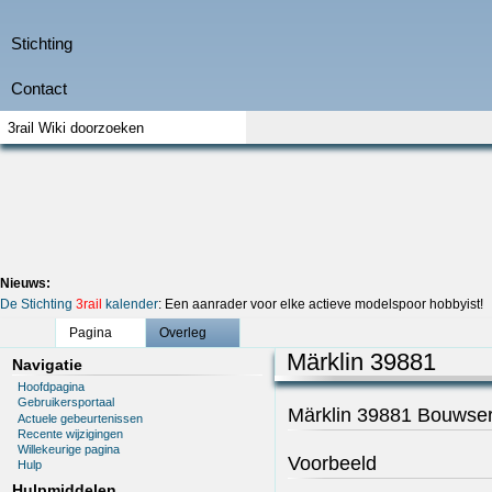
Nieuws:
De Stichting
3rail
kalender
: Een aanrader voor elke actieve modelspoor hobbyist!
Pagina
Overleg
Märklin 39881
Navigatie
Hoofdpagina
Gebruikersportaal
Märklin 39881 Bouwser
Actuele gebeurtenissen
Recente wijzigingen
Willekeurige pagina
Voorbeeld
Hulp
Hulpmiddelen