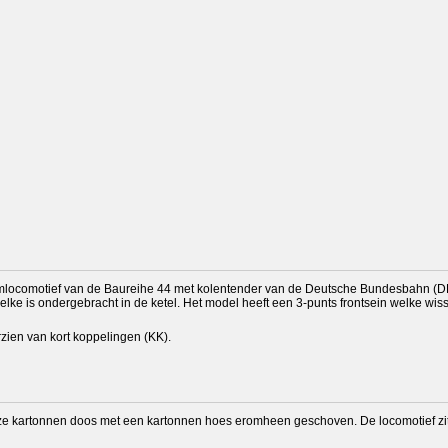
ocomotief van de Baureihe 44 met kolentender van de Deutsche Bundesbahn (DB) in zwa
lke is ondergebracht in de ketel. Het model heeft een 3-punts frontsein welke wiss
rzien van kort koppelingen (KK).
ijze kartonnen doos met een kartonnen hoes eromheen geschoven. De locomotief zit