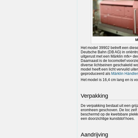
M
Het model 39902 betreft een dies
Deutsche Bahn (DB AG) in oriëntrod
uitgerust met een Märklin mfx+ de
Daarnaast is de locomotief voorz
diverse lichtseinen geschakeld wor
model heeft een licht vervuild uite
geproduceerd als
Märklin Händler 
Het model is 16,4 cm lang en is v
Verpakking
De verpakking bestaat uit een gr
eromheen geschoven. De loc zelf z
beschermd op de kwetsbare plekke
een doorzichtige kunststof hoes.
Aandrijving