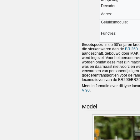
Koppeling:
Decoder:
Adres:
Geluidsmodule:
Functies:
Grootspoor:
In de 60’er jaren kr
die sterker waren dan de
BR 260
.
aangeschaft, gebouwd door MAK, 
werd ingezet. Voor het personenve
worden omdat deze met zijn maxi
was en daarnaast niet voorzien wa
verwarmen van personenrijtuigen.
goederentransport en voor de rang
locomotieven van de BR290/BR29
Meer in formatie over dit type loco
V 90
.
Model