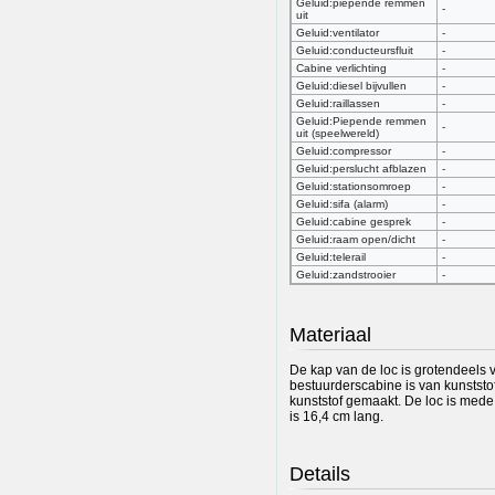
Geluid:piepende remmen
-
uit
Geluid:ventilator
-
Geluid:conducteursfluit
-
Cabine verlichting
-
Geluid:diesel bijvullen
-
Geluid:raillassen
-
Geluid:Piepende remmen
-
uit (speelwereld)
Geluid:compressor
-
Geluid:perslucht afblazen
-
Geluid:stationsomroep
-
Geluid:sifa (alarm)
-
Geluid:cabine gesprek
-
Geluid:raam open/dicht
-
Geluid:telerail
-
Geluid:zandstrooier
-
Materiaal
De kap van de loc is grotendeels 
bestuurderscabine is van kunststof
kunststof gemaakt. De loc is mede
is 16,4 cm lang.
Details