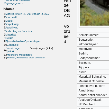
van
Paginagegevens
de
Inhoud
DB
1
Märklin 39902 BR 290 van de DB AG
AG
2
Voorbeeld
3
Model
4
Verpakking
Vo
5
Aandrijving
orb
6
Verlichting en Functies
7
Materiaal
Artikelnummer:
eel
8
Details
Bouwserie:
d
9
Bijzonderheden/Opmerkingen
Introductiejaar:
10
Conclusie
Verwijzingen
Verwijzingen (links)
Motortype:
11
(links)
Bedrijf:
12
Meerdere Modelfoto's
Bronnen, Referenties en/of Voetnoten
Bedrijfsnummer:
13
Systeem:
Tijdperk:
Kleur:
Materiaal Behuizing:
Materiaal Onderstel:
Lengte over buffers:
Aandrijving
Aantal antislipbanden
Analoog/Digitaal:
NEM-schacht: