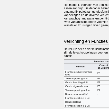
Het model is voorzien van een klo
assen aandrijft. De decoder betr
omvangrijk palet aan geluidsfunct
koppelingen en de diverse verlicht
kan prachtig langzaam kruipen tij
twee van antislipbanden voorzien. 
wissels en kruisingen levert geen
Verlichting en Functies
De 39902 heeft diverse lichtfunct
zijn de telex-koppelingen voor en
functie.
Functies van
Control
Functie
Unit 602
Frontsein/Sluitverlichting
F0
rood
Telex-koppeling voor
F1
Geluid:bedrijfsgeluid
F2
Geluid:signaalhoorn
F3
Telex-koppeling achter
F4
Rangeergang (ABV)
-
Frontsein cabine 2 uit
-
Rangeerstand
-
Frontsein cabine 1 uit
-