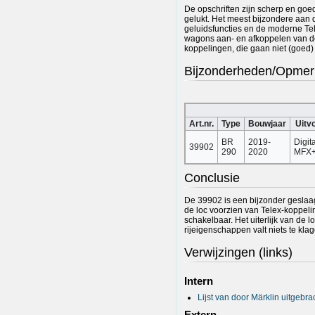
De opschriften zijn scherp en goed
gelukt. Het meest bijzondere aan d
geluidsfuncties en de moderne Te
wagons aan- en afkoppelen van de 
koppelingen, die gaan niet (goed
Bijzonderheden/Opmer
Art.nr.
Type
Bouwjaar
Uitv
BR
2019-
Digit
39902
290
2020
MFX
Conclusie
De 39902 is een bijzonder geslaag
de loc voorzien van Telex-koppelin
schakelbaar. Het uiterlijk van de 
rijeigenschappen valt niets te klag
Verwijzingen (links)
Intern
Lijst van door Märklin uitgeb
Extern