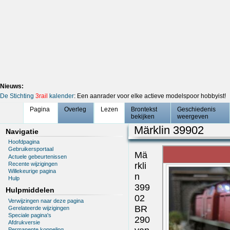
Nieuws:
De Stichting
3rail
kalender
: Een aanrader voor elke actieve modelspoor hobbyist!
Pagina
Overleg
Lezen
Brontekst
Geschiedenis
bekijken
weergeven
Märklin 39902
Navigatie
Hoofdpagina
Gebruikersportaal
Mä
Actuele gebeurtenissen
Recente wijzigingen
rkli
Willekeurige pagina
n
Hulp
399
Hulpmiddelen
02
Verwijzingen naar deze pagina
BR
Gerelateerde wijzigingen
Speciale pagina's
290
Afdrukversie
Permanente koppeling