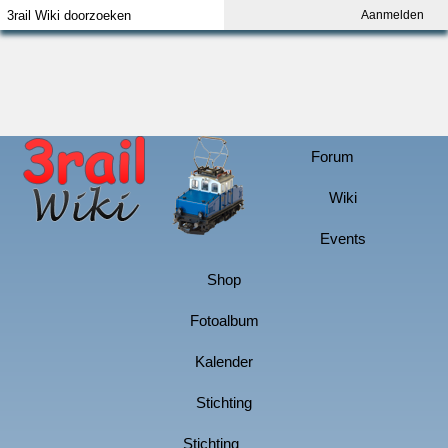
Aanmelden
Index
Aanmelden