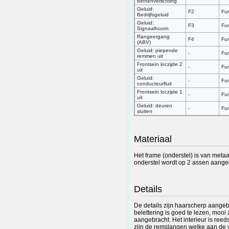
binnenverlichting
Geluid:
F2
Fun
Bedrijfsgeluid
Geluid:
F3
Fun
Signaalhoorn
Rangeergang
F4
Fun
(ABV)
Geluid: piepende
-
Fun
remmen uit
Frontsein loczijde 2
-
Fun
uit
Geluid:
-
Fun
conducteurfluit
Frontsein loczijde 1
-
Fun
uit
Geluid: deuren
-
Fun
sluiten
Materiaal
Het frame (onderstel) is van metaa
onderstel wordt op 2 assen aanged
Details
De details zijn haarscherp aangeb
belettering is goed te lezen, mooi
aangebracht. Het interieur is reed
zijn de remslangen welke aan de 