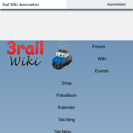
Aanmelden
Index
Aanmelden