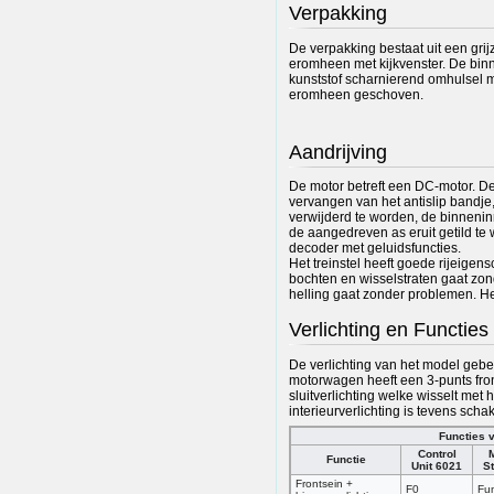
Verpakking
De verpakking bestaat uit een gri
eromheen met kijkvenster. De binn
kunststof scharnierend omhulsel m
eromheen geschoven.
Aandrijving
De motor betreft een DC-motor. De
vervangen van het antislip bandj
verwijderd te worden, de binnenin
de aangedreven as eruit getild te
decoder met geluidsfuncties.
Het treinstel heeft goede rijeigens
bochten en wisselstraten gaat zo
helling gaat zonder problemen. Het 
Verlichting en Functies
De verlichting van het model geb
motorwagen heeft een 3-punts fro
sluitverlichting welke wisselt met 
interieurverlichting is tevens scha
Functies 
Control
Functie
Unit 6021
St
Frontsein +
F0
Fun