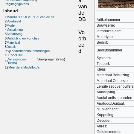
9
Paginagegevens
van
Inhoud
de
1
Märklin 39950 VT 95.9 van de DB
DB
Artikelnummer:
2
Voorbeeld
Bouwserie:
3
Model
4
Verpakking
Introductiejaar:
Vo
5
Aandrijving
Motortype:
orb
6
Verlichting en Functies
Bedrijf:
7
Materiaal
eel
8
Details
d
Bedrijfsnummer:
9
Bijzonderheden/Opmerkingen
10
Conclusie
Systeem:
Verwijzingen
Verwijzingen (links)
11
(links)
Tijdperk:
12
Meerdere Modelfoto's
Kleur:
Materiaal Behuizing:
Materiaal Onderstel:
Lengte set over buffers
Aandrijving
Aantal antislipbanden
Analoog/Digitaal:
NEM-schacht:
Koppeling:
Decoder:
Adres:
Geluidsmodule: