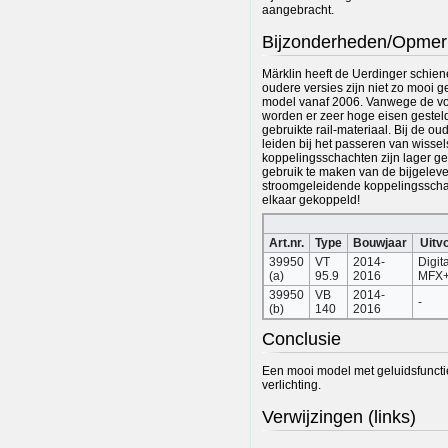
aangebracht.
Bijzonderheden/Opmer
Märklin heeft de Uerdinger schie
oudere versies zijn niet zo mooi ge
model vanaf 2006. Vanwege de voo
worden er zeer hoge eisen gesteld
gebruikte rail-materiaal. Bij de o
leiden bij het passeren van wissel
koppelingsschachten zijn lager g
gebruik te maken van de bijgeleve
stroomgeleidende koppelingsscha
elkaar gekoppeld!
Art.nr.
Type
Bouwjaar
Uitv
39950
VT
2014-
Digit
(a)
95.9
2016
MFX
39950
VB
2014-
-
(b)
140
2016
Conclusie
Een mooi model met geluidsfuncti
verlichting.
Verwijzingen (links)