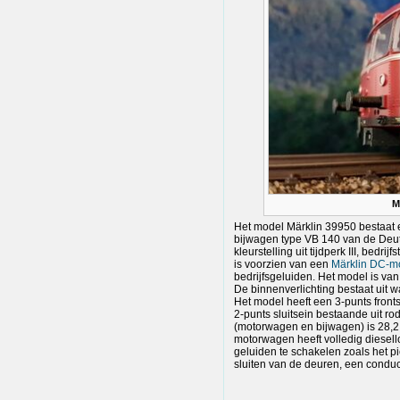
M
Het model Märklin 39950 bestaat
bijwagen type VB 140 van de Deu
kleurstelling uit tijdperk III, bed
is voorzien van een
Märklin DC-m
bedrijfsgeluiden. Het model is van
De binnenverlichting bestaat uit w
Het model heeft een 3-punts front
2-punts sluitsein bestaande uit ro
(motorwagen en bijwagen) is 28,2
motorwagen heeft volledig diesello
geluiden te schakelen zoals het 
sluiten van de deuren, een conduct