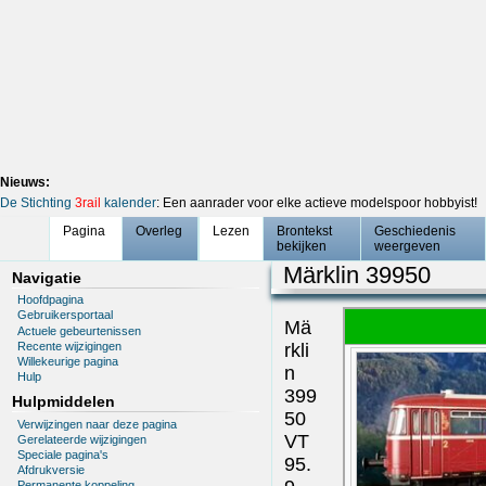
Nieuws:
De Stichting
3rail
kalender
: Een aanrader voor elke actieve modelspoor hobbyist!
Pagina
Overleg
Lezen
Brontekst
Geschiedenis
bekijken
weergeven
Märklin 39950
Navigatie
Hoofdpagina
Gebruikersportaal
Mä
Actuele gebeurtenissen
Recente wijzigingen
rkli
Willekeurige pagina
n
Hulp
399
Hulpmiddelen
50
Verwijzingen naar deze pagina
VT
Gerelateerde wijzigingen
Speciale pagina's
95.
Afdrukversie
Permanente koppeling