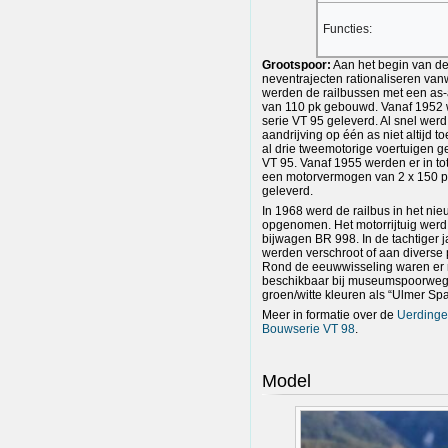
Functies:
Grootspoor:
Aan het begin van de 
neventrajecten rationaliseren van
werden de railbussen met een as
van 110 pk gebouwd. Vanaf 1952 w
serie VT 95 geleverd. Al snel wer
aandrijving op één as niet altijd
al drie tweemotorige voertuigen g
VT 95. Vanaf 1955 werden er in tot
een motorvermogen van 2 x 150 
geleverd.
In 1968 werd de railbus in het 
opgenomen. Het motorrijtuig werd 
bijwagen BR 998. In de tachtiger j
werden verschroot of aan diverse
Rond de eeuwwisseling waren er 
beschikbaar bij museumspoorwegen
groen/witte kleuren als “Ulmer Spa
Meer in formatie over de
Uerdinger
Bouwserie VT 98
.
Model