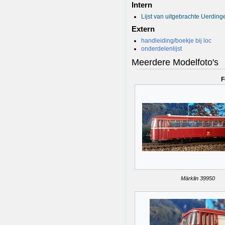
Intern
Lijst van uitgebrachte Uerding
Extern
handleiding/boekje bij loc
onderdelenlijst
Meerdere Modelfoto's
F
Märklin 39950