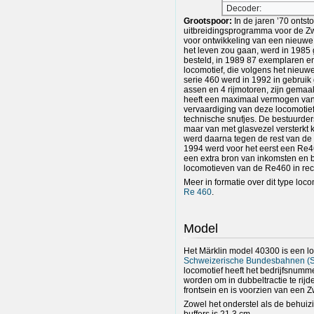
Decoder:
Grootspoor:
In de jaren ’70 onts
uitbreidingsprogramma voor de Z
voor ontwikkeling van een nieuwe 
het leven zou gaan, werd in 198
besteld, in 1989 87 exemplaren e
locomotief, die volgens het nieu
serie 460 werd in 1992 in gebru
assen en 4 rijmotoren, zijn gemaa
heeft een maximaal vermogen van 
vervaardiging van deze locomotie
technische snufjes. De bestuurder
maar van met glasvezel versterkt 
werd daarna tegen de rest van de l
1994 werd voor het eerst een Re46
een extra bron van inkomsten en
locomotieven van de Re460 in rec
Meer in formatie over dit type loco
Re 460
.
Model
Het Märklin model 40300 is een l
Schweizerische Bundesbahnen (
locomotief heeft het bedrijfsnumm
worden om in dubbeltractie te rijd
frontsein en is voorzien van een Z
Zowel het onderstel als de behuizi
buffers is 21,3 cm.