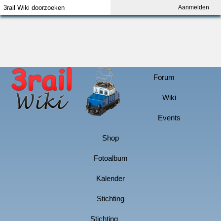
Aanmelden
Index
Aanmelden