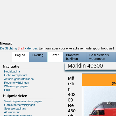
Nieuws:
De Stichting
3rail
kalender
: Een aanrader voor elke actieve modelspoor hobbyist!
Pagina
Overleg
Lezen
Brontekst
Geschiedenis
bekijken
weergeven
Märklin 40300
Navigatie
Hoofdpagina
Gebruikersportaal
Mä
Actuele gebeurtenissen
Recente wijzigingen
rkli
(D
Willekeurige pagina
n
Hulp
403
Hulpmiddelen
00
Verwijzingen naar deze pagina
Re
Gerelateerde wijzigingen
Speciale pagina's
460
Afdrukversie
Permanente koppeling