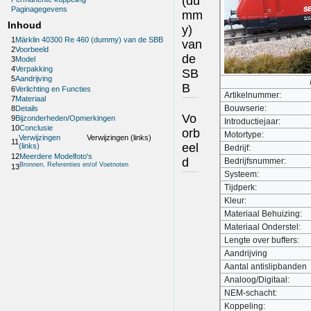
(du
Paginagegevens
mm
Inhoud
y)
1
Märklin 40300 Re 460 (dummy) van de SBB
van
2
Voorbeeld
de
3
Model
4
Verpakking
SB
5
Aandrijving
B
6
Verlichting en Functies
Artikelnummer:
7
Materiaal
Bouwserie:
8
Details
Vo
9
Bijzonderheden/Opmerkingen
Introductiejaar:
10
Conclusie
orb
Motortype:
Verwijzingen
Verwijzingen (links)
11
eel
(links)
Bedrijf:
12
Meerdere Modelfoto's
d
Bedrijfsnummer:
Bronnen, Referenties en/of Voetnoten
13
Systeem:
Tijdperk:
Kleur:
Materiaal Behuizing:
Materiaal Onderstel:
Lengte over buffers:
Aandrijving
Aantal antislipbanden
Analoog/Digitaal:
NEM-schacht:
Koppeling: