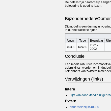
De details zijn haarscherp aangeb
belettering is goed te lezen.
Bijzonderheden/Opmer
Dit model is een dummy uitvoerin
in dubbeltractie te rijden.
Art.nr.
Type
Bouwjaar
Uit
2001-
40300
Re460
-
2002
Conclusie
Een mooie robuuste locomotief va
gebruikt kan worden om in dubbeltr
liefhebbers van zwitsers materieel
Verwijzingen (links)
Intern
Lijst van door Märklin uitgeb
Extern
onderdelenlijst 40300