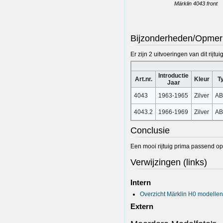
Märklin 4043 front
Bijzonderheden/Opmer
Er zijn 2 uitvoeringen van dit rijtui
Introductie
Art.nr.
Kleur
T
Jaar
4043
1963-1965
Zilver
AB
4043.2
1966-1969
Zilver
AB
Conclusie
Een mooi rijtuig prima passend op 
Verwijzingen (links)
Intern
Overzicht Märklin H0 modellen
Extern