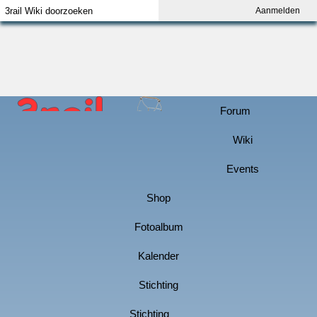
Aanmelden
Index
Aanmelden