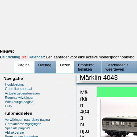
Nieuws:
De Stichting
3rail
kalender
: Een aanrader voor elke actieve modelspoor hobbyist!
Pagina
Overleg
Lezen
Brontekst
Geschiedenis
bekijken
weergeven
Märklin 4043
Navigatie
Hoofdpagina
Gebruikersportaal
Mä
Actuele gebeurtenissen
Recente wijzigingen
rkli
Willekeurige pagina
n
Hulp
404
Hulpmiddelen
3
Verwijzingen naar deze pagina
N-
Gerelateerde wijzigingen
Speciale pagina's
rijtu
Afdrukversie
Permanente koppeling