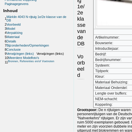
ig
Paginagegevens
1e/
Inhoud
2e
Märklin 4043 N-rijtuig 1e/2e klasse van de
kla
1
DB
sse
2
Voorbeeld
3
Model
van
4
Verpakking
de
5
Materiaal
Artikelnummer:
6
Details
DB
Bouwserie:
7
Bijzonderheden/Opmerkingen
Introductiejaar:
8
Conclusie
9
Verwijzingen (links)
Verwijzingen (links)
Bedrijf:
Vo
10
Meerdere Modelfoto's
Bedrijfsnummer:
orb
Bronnen, Referenties en/of Voetnoten
11
Systeem:
eel
Tijdperk:
d
Kleur:
Materiaal Behuizing:
Materiaal Onderstel:
Lengte over buffers:
NEM-schacht:
Koppeling:
Grootspoor:
De n rijtuigen waren 
personenrijtuigen van de Deuts
"Nahverkehrs" rijtuigen. Er zijn v
ruim 5000 exemplaren gebouwd. D
meter en zijn voorzien dubbele in
uitgerust met blokremmen en war