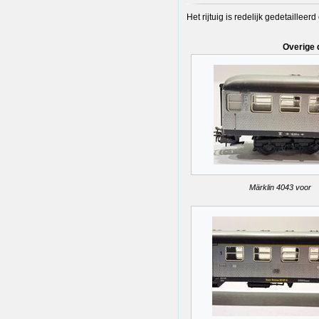
Het rijtuig is redelijk gedetailleer
Overige 
Märklin 4043 voor