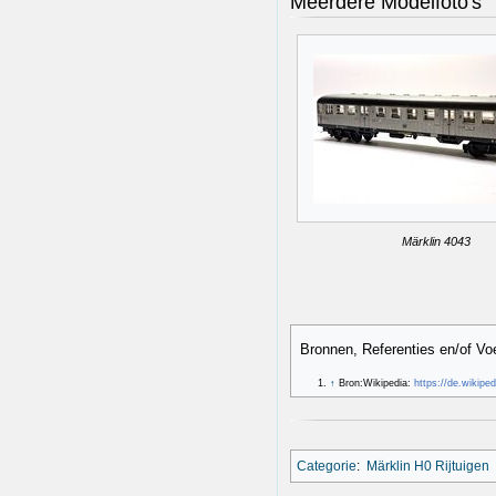
Meerdere Modelfoto's
Märklin 4043
Bronnen, Referenties en/of Vo
↑
Bron:Wikipedia:
https://de.wikipe
Categorie
:
Märklin H0 Rijtuigen