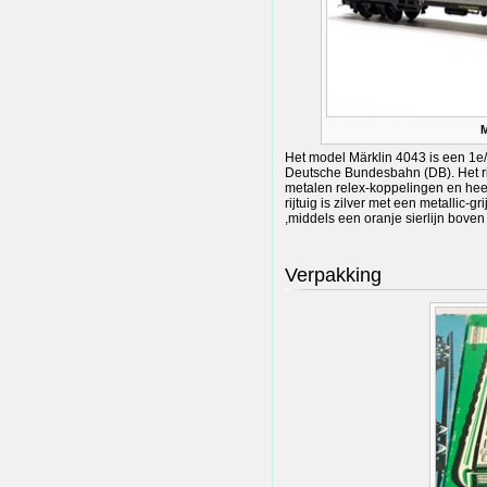
M
Het model Märklin 4043 is een 1e/2e
Deutsche Bundesbahn (DB). Het rij
metalen relex-koppelingen en heef
rijtuig is zilver met een metallic-
,middels een oranje sierlijn boven
Verpakking