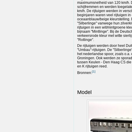
maximumsnelheid van 120 km/h. D
schijfremmen en werden toegelat
km/h. De rijtuigen werden in versc
beginjaren waren veel rijtuigen in
oceaanblauw/beige kleurstelling. 
"Silberlinge" vanwege hun zilverkle
rijtuigen in een wit/mintgroene k
bijnaam "Mintlinge". Bij de Deuts
verkeersrode kleur met witte sierl
"Rotlinge".
De rijtuigen werden door heel Dui
"Umbau"-rijtuigen. De "Silberlinge
het nederlandse spoor, zoals o.a.
Groningen. Ook werden ze sporadi
tussen Keulen - Den Haag CS die 
en K rijtuigen reed.
[
1
]
Bronnen:
Model