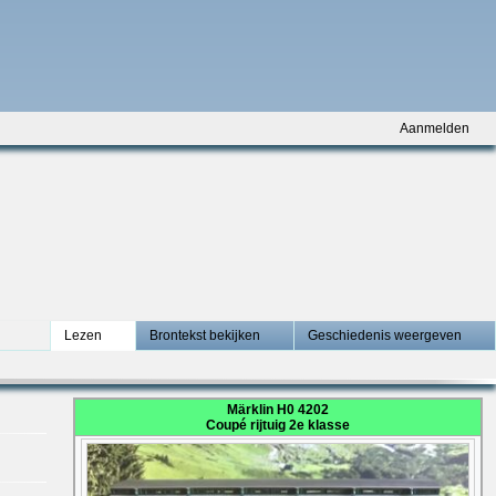
Aanmelden
Lezen
Brontekst bekijken
Geschiedenis weergeven
Märklin H0 4202
Coupé rijtuig 2e klasse