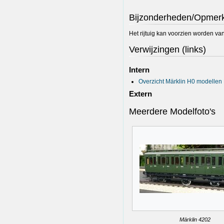
Bijzonderheden/Opmer
Het rijtuig kan voorzien worden va
Verwijzingen (links)
Intern
Overzicht Märklin H0 modellen 
Extern
Meerdere Modelfoto's
Märklin 4202