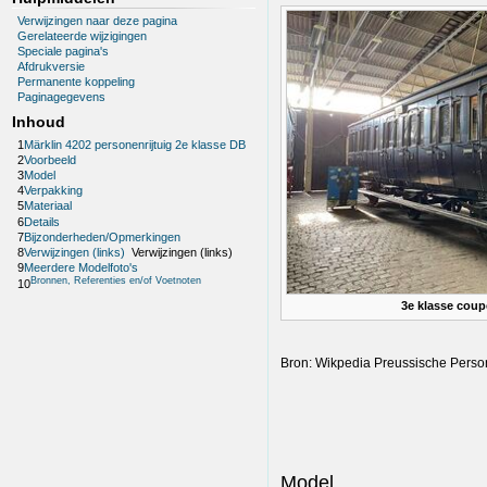
Verwijzingen naar deze pagina
Gerelateerde wijzigingen
Speciale pagina's
Afdrukversie
Permanente koppeling
Paginagegevens
Inhoud
1
Märklin 4202 personenrijtuig 2e klasse DB
2
Voorbeeld
3
Model
4
Verpakking
5
Materiaal
6
Details
7
Bijzonderheden/Opmerkingen
8
Verwijzingen (links)
Verwijzingen (links)
9
Meerdere Modelfoto's
Bronnen, Referenties en/of Voetnoten
10
3e klasse coupé
Bron: Wikpedia Preussische Per
Model