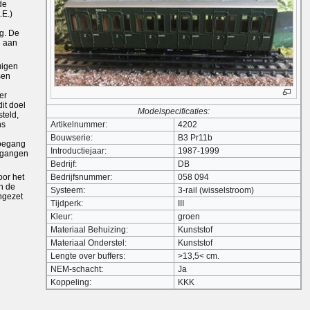
de
.E.)
g. De
n aan
uigen
sen
er
dit doel
Modelspecificaties:
teld,
ns
Artikelnummer:
4202
Bouwserie:
B3 Pr11b
oegang
Introductiejaar:
1987-1999
organgen
Bedrijf:
DB
oor het
Bedrijfsnummer:
058 094
an de
Systeem:
3-rail (wisselstroom)
ingezet
Tijdperk:
III
Kleur:
groen
Materiaal Behuizing:
Kunststof
Materiaal Onderstel:
Kunststof
Lengte over buffers:
>13,5< cm.
NEM-schacht:
Ja
Koppeling:
KKK