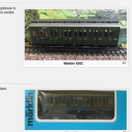
 opbouw is
 is verder
Märklin 4202
atere