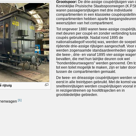
Grootspoor:
De drie-assige coupérijtuigen van 
Koninklijke Pruisische Staatsspoorwegen (K.P.St
waren passagiersrijtuigen met drie individuele
compartimenten in een klassieke coupéopstellin
compartimenten hebben aparte toegangsdeure
weerszijden van het compartiment.
Tot ongeveer 1880 waren twee-assige coupérijt
met deuren per coupé en zonder verbinding tus
coupés gebruikelijk. Nadat rond 1895 de
nationalisatiegolf voorbij was, werden de soepel
rijdende drie-assige rijtuigen aangeschaft. Voor 
werden zogenaamde standaardeenheden opges
die twee-, drie- en vanaf 1895 vier-assige wage
bevatten, die met hun talrijke deuren ook wel
“honderddeurswagens” werden genoemd. Om t
tot een toilet mogelijk te maken, zijn er later do
tussen de compartimenten gemaakt.
De twee- en drieassige coupérijtuigen werden v
eerst in alle treintypen gebruikt. Met de komst v
 rijtuig
sneltreinrijtuigen werden coupérijtuigen vooral 
in reizigerstreinen op hoofdtrajecten en in
grootstedelijke gebieden.
[
1
]
sonenwagen