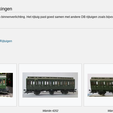
kingen
n binnenverlichting. Het rijtuig past goed samen met andere DB rijtuigen zoals bij
Rijtuigen
Märklin 4202
Märk