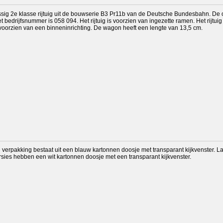
ssig 2e klasse rijtuig uit de bouwserie B3 Pr11b van de Deutsche Bundesbahn. De
t bedrijfsnummer is 058 094. Het rijtuig is voorzien van ingezette ramen. Het rijtuig
voorzien van een binneninrichting. De wagon heeft een lengte van 13,5 cm.
 verpakking bestaat uit een blauw kartonnen doosje met transparant kijkvenster. L
rsies hebben een wit kartonnen doosje met een transparant kijkvenster.