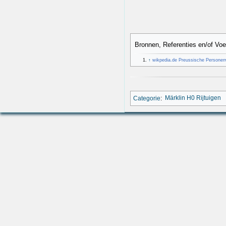
Bronnen, Referenties en/of Vo
↑
wikpedia.de Preussische Persone
Categorie
:
Märklin H0 Rijtuigen