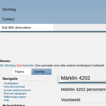
Nieuws:
De Stichting
3rail
kalender
: Een aanrader voor elke actieve modelspoor hobbyist!
Pagina
Overleg
Märklin 4202
Navigatie
Hoofdpagina
Gebruikersportaal
Märklin 4202 personenri
Actuele gebeurtenissen
Recente wijzigingen
Willekeurige pagina
Voorbeeld
Hulp
Hulpmiddelen