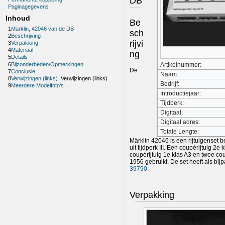
DB
Paginagegevens
Inhoud
Be
1
Märklin, 42046 van de DB
sch
2
Beschrijving
rijvi
3
Verpakking
4
Materiaal
ng
5
Details
6
Bijzonderheden/Opmerkingen
Artikelnummer:
De
7
Conclusie
Naam:
8
Verwijzingen (links)
Verwijzingen (links)
Bedrijf:
9
Meerdere Modelfoto's
Introductiejaar:
Tijdperk:
Digitaal:
Digitaal adres:
Totale Lengte:
Märklin 42046 is een rijtuigenset 
uit tijdperk III. Een coupérijtuig 
coupérijtuig 1e klas A3 en twee cou
1956 gebruikt. De set heeft als bi
39790
.
Verpakking