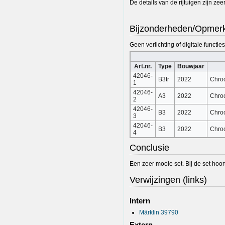
De details van de rijtuigen zijn ze
Bijzonderheden/Opmer
Geen verlichting of digitale functi
Art.nr.
Type
Bouwjaar
42046-
B3tr
2022
Chro
1
42046-
A3
2022
Chro
2
42046-
B3
2022
Chro
3
42046-
B3
2022
Chro
4
Conclusie
Een zeer mooie set. Bij de set hoo
Verwijzingen (links)
Intern
Märklin 39790
Extern