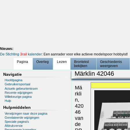
Nieuws:
De Stichting
3rail
kalender
: Een aanrader voor elke actieve modelspoor hobbyist!
Pagina
Overleg
Lezen
Brontekst
Geschiedenis
bekijken
weergeven
Märklin 42046
Navigatie
Hoofdpagina
Gebruikersportaal
Mä
Actuele gebeurtenissen
Recente wijzigingen
rkli
Willekeurige pagina
n,
Hulp
420
Hulpmiddelen
46
Verwijzingen naar deze pagina
van
Gerelateerde wijzigingen
Speciale pagina's
de
Afdrukversie
Permanente koppeling