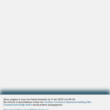
Deze pagina is voor het laatst bewerkt op 3 okt 2025 om 09:40.
De inhoud is beschikbaar onder de
Creative Commons Naamsvermelding-Niet
Commercieel-Gelijk delen
tenzij anders aangegeven.
Privacybeleid
Over 3rail Wiki
Voorbehoud